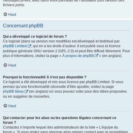
messages privés, allez dans votre panneau de l’utilisateur puis
Gestion des
fichiers joints
.
Haut
Concernant phpBB
Qui a développé ce logiciel de forum ?
Ce logiciel (dans sa version non modifiée) est développé et distribué par
phpBB Limited
, qui en a les droits d’auteur. Il est publié sous la licence
publique générale GNU version 2 (GPL-2.0) et peut être diffusé librement. Pour
plus d’informations, visitez la page «
À propos de phpBB
» (en anglais).
Haut
Pourquoi la fonctionnalité X n’est pas disponible ?
Ce logiciel a été développé et mis sous licence par phpBB Limited. Si vous
pensez qu’une fonctionnalité nécessite d’être ajoutée, visitez la page
phpBB Ideas
(en anglais) où vous pouvez voter pour des idées proposées
ou en suggérer de nouvelles.
Haut
Qui contacter pour les abus ou les questions légales concernant ce
forum ?
Contactez n’importe lequel des administrateurs de la liste « L’équipe du
forum ». Si vous restez sans réponse alors prenez contact avec le propriétaire