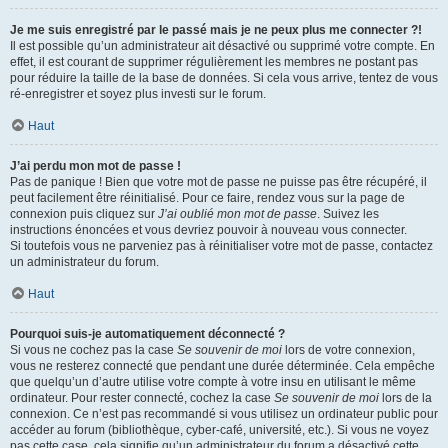
Je me suis enregistré par le passé mais je ne peux plus me connecter ?!
Il est possible qu’un administrateur ait désactivé ou supprimé votre compte. En
effet, il est courant de supprimer régulièrement les membres ne postant pas
pour réduire la taille de la base de données. Si cela vous arrive, tentez de vous
ré-enregistrer et soyez plus investi sur le forum.
Haut
J’ai perdu mon mot de passe !
Pas de panique ! Bien que votre mot de passe ne puisse pas être récupéré, il
peut facilement être réinitialisé. Pour ce faire, rendez vous sur la page de
connexion puis cliquez sur
J’ai oublié mon mot de passe
. Suivez les
instructions énoncées et vous devriez pouvoir à nouveau vous connecter.
Si toutefois vous ne parveniez pas à réinitialiser votre mot de passe, contactez
un administrateur du forum.
Haut
Pourquoi suis-je automatiquement déconnecté ?
Si vous ne cochez pas la case
Se souvenir de moi
lors de votre connexion,
vous ne resterez connecté que pendant une durée déterminée. Cela empêche
que quelqu’un d’autre utilise votre compte à votre insu en utilisant le même
ordinateur. Pour rester connecté, cochez la case
Se souvenir de moi
lors de la
connexion. Ce n’est pas recommandé si vous utilisez un ordinateur public pour
accéder au forum (bibliothèque, cyber-café, université, etc.). Si vous ne voyez
pas cette case, cela signifie qu’un administrateur du forum a désactivé cette