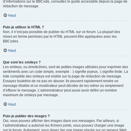
d’informations sur le BBCode, consultez le guide accessible depuis la page de
rédaction de message.
Haut
Puis-je utiliser le HTML ?
Non, il n’est pas possible de publier du HTML sur ce forum. La plupart des
mises en forme permises par le HTML peuvent être appliquées avec les
BBCodes.
Haut
Que sont les smileys ?
Les smileys, ou émoticônes, sont de petites images utilisées pour exprimer des
sentiments avec un code simple, exemple : :) signifie joyeux, :( signifie triste. La
liste complète des smileys est visible sur la page de rédaction de message.
Essayez toutefois de ne pas en abuser. Ils peuvent rapidement rendre un
message illisible et un modérateur peut décider de les retirer ou simplement
d’effacer le message. L’administrateur peut aussi avoir défini un nombre
maximum de smileys par message.
Haut
Puis-je publier des images ?
Oui, vous pouvez afficher des images dans vos messages. Par ailleurs, si
l’administrateur a autorisé les fichiers joints, vous pouvez charger une image
sur le forum. Autrement, vous devez lier une image placée sur un serveur Web