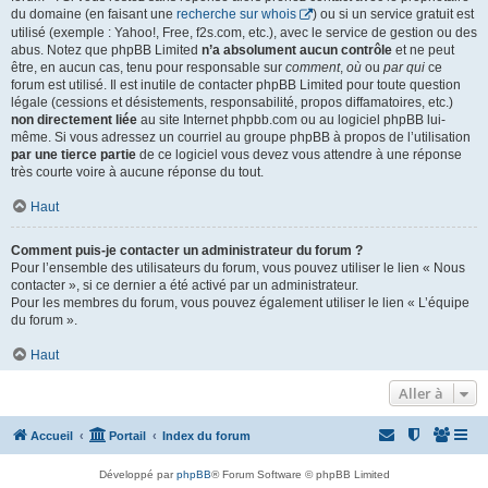
du domaine (en faisant une
recherche sur whois
) ou si un service gratuit est
utilisé (exemple : Yahoo!, Free, f2s.com, etc.), avec le service de gestion ou des
abus. Notez que phpBB Limited
n’a absolument aucun contrôle
et ne peut
être, en aucun cas, tenu pour responsable sur
comment
,
où
ou
par qui
ce
forum est utilisé. Il est inutile de contacter phpBB Limited pour toute question
légale (cessions et désistements, responsabilité, propos diffamatoires, etc.)
non directement liée
au site Internet phpbb.com ou au logiciel phpBB lui-
même. Si vous adressez un courriel au groupe phpBB à propos de l’utilisation
par une tierce partie
de ce logiciel vous devez vous attendre à une réponse
très courte voire à aucune réponse du tout.
Haut
Comment puis-je contacter un administrateur du forum ?
Pour l’ensemble des utilisateurs du forum, vous pouvez utiliser le lien « Nous
contacter », si ce dernier a été activé par un administrateur.
Pour les membres du forum, vous pouvez également utiliser le lien « L’équipe
du forum ».
Haut
Aller à
Accueil
Portail
Index du forum
Développé par
phpBB
® Forum Software © phpBB Limited