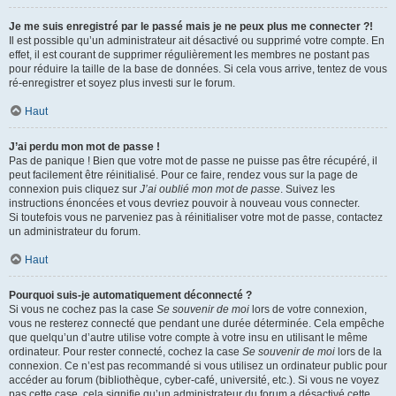
Je me suis enregistré par le passé mais je ne peux plus me connecter ?!
Il est possible qu’un administrateur ait désactivé ou supprimé votre compte. En
effet, il est courant de supprimer régulièrement les membres ne postant pas
pour réduire la taille de la base de données. Si cela vous arrive, tentez de vous
ré-enregistrer et soyez plus investi sur le forum.
Haut
J’ai perdu mon mot de passe !
Pas de panique ! Bien que votre mot de passe ne puisse pas être récupéré, il
peut facilement être réinitialisé. Pour ce faire, rendez vous sur la page de
connexion puis cliquez sur
J’ai oublié mon mot de passe
. Suivez les
instructions énoncées et vous devriez pouvoir à nouveau vous connecter.
Si toutefois vous ne parveniez pas à réinitialiser votre mot de passe, contactez
un administrateur du forum.
Haut
Pourquoi suis-je automatiquement déconnecté ?
Si vous ne cochez pas la case
Se souvenir de moi
lors de votre connexion,
vous ne resterez connecté que pendant une durée déterminée. Cela empêche
que quelqu’un d’autre utilise votre compte à votre insu en utilisant le même
ordinateur. Pour rester connecté, cochez la case
Se souvenir de moi
lors de la
connexion. Ce n’est pas recommandé si vous utilisez un ordinateur public pour
accéder au forum (bibliothèque, cyber-café, université, etc.). Si vous ne voyez
pas cette case, cela signifie qu’un administrateur du forum a désactivé cette