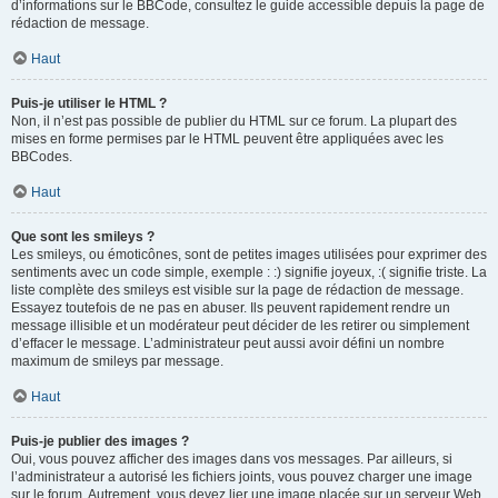
d’informations sur le BBCode, consultez le guide accessible depuis la page de
rédaction de message.
Haut
Puis-je utiliser le HTML ?
Non, il n’est pas possible de publier du HTML sur ce forum. La plupart des
mises en forme permises par le HTML peuvent être appliquées avec les
BBCodes.
Haut
Que sont les smileys ?
Les smileys, ou émoticônes, sont de petites images utilisées pour exprimer des
sentiments avec un code simple, exemple : :) signifie joyeux, :( signifie triste. La
liste complète des smileys est visible sur la page de rédaction de message.
Essayez toutefois de ne pas en abuser. Ils peuvent rapidement rendre un
message illisible et un modérateur peut décider de les retirer ou simplement
d’effacer le message. L’administrateur peut aussi avoir défini un nombre
maximum de smileys par message.
Haut
Puis-je publier des images ?
Oui, vous pouvez afficher des images dans vos messages. Par ailleurs, si
l’administrateur a autorisé les fichiers joints, vous pouvez charger une image
sur le forum. Autrement, vous devez lier une image placée sur un serveur Web