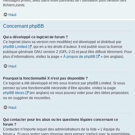
messages privés, allez dans votre panneau de l’utilisateur puis
Gestion des
fichiers joints
.
Haut
Concernant phpBB
Qui a développé ce logiciel de forum ?
Ce logiciel (dans sa version non modifiée) est développé et distribué par
phpBB Limited
, qui en a les droits d’auteur. Il est publié sous la licence
publique générale GNU version 2 (GPL-2.0) et peut être diffusé librement. Pour
plus d’informations, visitez la page «
À propos de phpBB
» (en anglais).
Haut
Pourquoi la fonctionnalité X n’est pas disponible ?
Ce logiciel a été développé et mis sous licence par phpBB Limited. Si vous
pensez qu’une fonctionnalité nécessite d’être ajoutée, visitez la page
phpBB Ideas
(en anglais) où vous pouvez voter pour des idées proposées
ou en suggérer de nouvelles.
Haut
Qui contacter pour les abus ou les questions légales concernant ce
forum ?
Contactez n’importe lequel des administrateurs de la liste « L’équipe du
forum ». Si vous restez sans réponse alors prenez contact avec le propriétaire