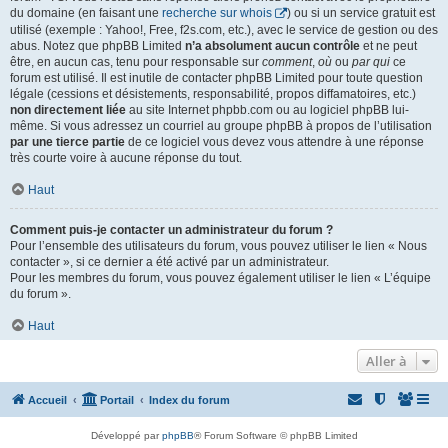
du domaine (en faisant une
recherche sur whois
) ou si un service gratuit est
utilisé (exemple : Yahoo!, Free, f2s.com, etc.), avec le service de gestion ou des
abus. Notez que phpBB Limited
n’a absolument aucun contrôle
et ne peut
être, en aucun cas, tenu pour responsable sur
comment
,
où
ou
par qui
ce
forum est utilisé. Il est inutile de contacter phpBB Limited pour toute question
légale (cessions et désistements, responsabilité, propos diffamatoires, etc.)
non directement liée
au site Internet phpbb.com ou au logiciel phpBB lui-
même. Si vous adressez un courriel au groupe phpBB à propos de l’utilisation
par une tierce partie
de ce logiciel vous devez vous attendre à une réponse
très courte voire à aucune réponse du tout.
Haut
Comment puis-je contacter un administrateur du forum ?
Pour l’ensemble des utilisateurs du forum, vous pouvez utiliser le lien « Nous
contacter », si ce dernier a été activé par un administrateur.
Pour les membres du forum, vous pouvez également utiliser le lien « L’équipe
du forum ».
Haut
Aller à
Accueil
Portail
Index du forum
Développé par
phpBB
® Forum Software © phpBB Limited