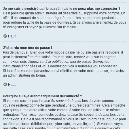
Je me suis enregistré par le passé mais je ne peux plus me connecter ?!
Il est possible qu’un administrateur ait désactivé ou supprimé votre compte. En
effet, il est courant de supprimer régulièrement les membres ne postant pas
pour réduire la taille de la base de données. Si cela vous arrive, tentez de vous
ré-enregistrer et soyez plus investi sur le forum.
Haut
J’ai perdu mon mot de passe !
Pas de panique ! Bien que votre mot de passe ne puisse pas être récupéré, il
peut facilement être réinitialisé. Pour ce faire, rendez vous sur la page de
connexion puis cliquez sur
J’ai oublié mon mot de passe
. Suivez les
instructions énoncées et vous devriez pouvoir à nouveau vous connecter.
Si toutefois vous ne parveniez pas à réinitialiser votre mot de passe, contactez
un administrateur du forum.
Haut
Pourquoi suis-je automatiquement déconnecté ?
Si vous ne cochez pas la case
Se souvenir de moi
lors de votre connexion,
vous ne resterez connecté que pendant une durée déterminée. Cela empêche
que quelqu’un d’autre utilise votre compte à votre insu en utilisant le même
ordinateur. Pour rester connecté, cochez la case
Se souvenir de moi
lors de la
connexion. Ce n’est pas recommandé si vous utilisez un ordinateur public pour
accéder au forum (bibliothèque, cyber-café, université, etc.). Si vous ne voyez
pas cette case, cela signifie qu’un administrateur du forum a désactivé cette