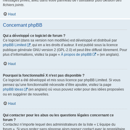
messages privés, allez dans votre panneau de l’utilisateur puis
Gestion des
fichiers joints
.
Haut
Concernant phpBB
Qui a développé ce logiciel de forum ?
Ce logiciel (dans sa version non modifiée) est développé et distribué par
phpBB Limited
, qui en a les droits d’auteur. Il est publié sous la licence
publique générale GNU version 2 (GPL-2.0) et peut être diffusé librement. Pour
plus d’informations, visitez la page «
À propos de phpBB
» (en anglais).
Haut
Pourquoi la fonctionnalité X n’est pas disponible ?
Ce logiciel a été développé et mis sous licence par phpBB Limited. Si vous
pensez qu’une fonctionnalité nécessite d’être ajoutée, visitez la page
phpBB Ideas
(en anglais) où vous pouvez voter pour des idées proposées
ou en suggérer de nouvelles.
Haut
Qui contacter pour les abus ou les questions légales concernant ce
forum ?
Contactez n’importe lequel des administrateurs de la liste « L’équipe du
forum ». Si vous restez sans réponse alors prenez contact avec le propriétaire