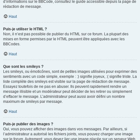
d’informations sur le BBCode, consultez le guide accessible depuis la page de
rédaction de message.
Haut
Puis-je utiliser le HTML ?
Non, il n’est pas possible de publier du HTML sur ce forum. La plupart des
mises en forme permises par le HTML peuvent être appliquées avec les
BBCodes.
Haut
Que sont les smileys ?
Les smileys, ou émoticônes, sont de petites images utilisées pour exprimer des
sentiments avec un code simple, exemple : :) signifie joyeux, :( signifie triste. La
liste complète des smileys est visible sur la page de rédaction de message.
Essayez toutefois de ne pas en abuser. Ils peuvent rapidement rendre un
message illisible et un modérateur peut décider de les retirer ou simplement
d’effacer le message. L’administrateur peut aussi avoir défini un nombre
maximum de smileys par message.
Haut
Puis-je publier des images ?
Oui, vous pouvez afficher des images dans vos messages. Par ailleurs, si
l’administrateur a autorisé les fichiers joints, vous pouvez charger une image
sur le forum. Autrement, vous devez lier une image placée sur un serveur Web