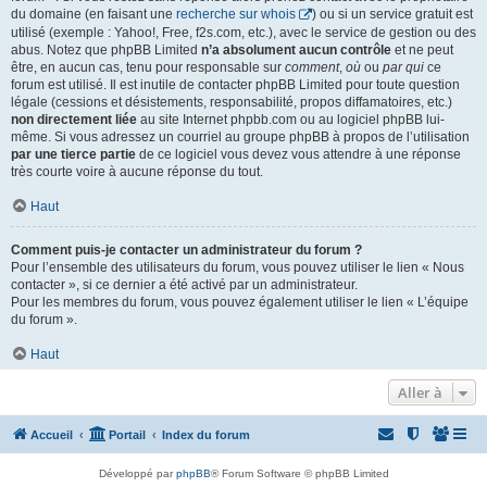
du domaine (en faisant une
recherche sur whois
) ou si un service gratuit est
utilisé (exemple : Yahoo!, Free, f2s.com, etc.), avec le service de gestion ou des
abus. Notez que phpBB Limited
n’a absolument aucun contrôle
et ne peut
être, en aucun cas, tenu pour responsable sur
comment
,
où
ou
par qui
ce
forum est utilisé. Il est inutile de contacter phpBB Limited pour toute question
légale (cessions et désistements, responsabilité, propos diffamatoires, etc.)
non directement liée
au site Internet phpbb.com ou au logiciel phpBB lui-
même. Si vous adressez un courriel au groupe phpBB à propos de l’utilisation
par une tierce partie
de ce logiciel vous devez vous attendre à une réponse
très courte voire à aucune réponse du tout.
Haut
Comment puis-je contacter un administrateur du forum ?
Pour l’ensemble des utilisateurs du forum, vous pouvez utiliser le lien « Nous
contacter », si ce dernier a été activé par un administrateur.
Pour les membres du forum, vous pouvez également utiliser le lien « L’équipe
du forum ».
Haut
Aller à
Accueil
Portail
Index du forum
Développé par
phpBB
® Forum Software © phpBB Limited