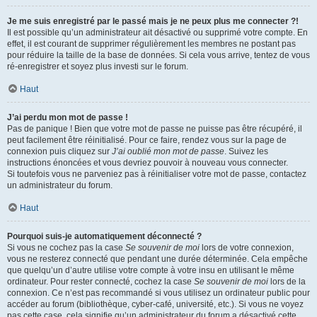
Je me suis enregistré par le passé mais je ne peux plus me connecter ?!
Il est possible qu’un administrateur ait désactivé ou supprimé votre compte. En
effet, il est courant de supprimer régulièrement les membres ne postant pas
pour réduire la taille de la base de données. Si cela vous arrive, tentez de vous
ré-enregistrer et soyez plus investi sur le forum.
Haut
J’ai perdu mon mot de passe !
Pas de panique ! Bien que votre mot de passe ne puisse pas être récupéré, il
peut facilement être réinitialisé. Pour ce faire, rendez vous sur la page de
connexion puis cliquez sur
J’ai oublié mon mot de passe
. Suivez les
instructions énoncées et vous devriez pouvoir à nouveau vous connecter.
Si toutefois vous ne parveniez pas à réinitialiser votre mot de passe, contactez
un administrateur du forum.
Haut
Pourquoi suis-je automatiquement déconnecté ?
Si vous ne cochez pas la case
Se souvenir de moi
lors de votre connexion,
vous ne resterez connecté que pendant une durée déterminée. Cela empêche
que quelqu’un d’autre utilise votre compte à votre insu en utilisant le même
ordinateur. Pour rester connecté, cochez la case
Se souvenir de moi
lors de la
connexion. Ce n’est pas recommandé si vous utilisez un ordinateur public pour
accéder au forum (bibliothèque, cyber-café, université, etc.). Si vous ne voyez
pas cette case, cela signifie qu’un administrateur du forum a désactivé cette