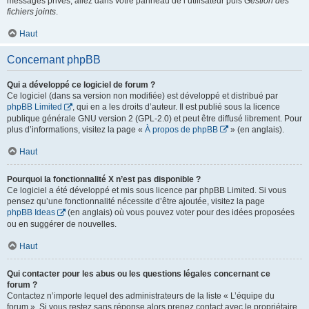
messages privés, allez dans votre panneau de l’utilisateur puis
Gestion des
fichiers joints
.
Haut
Concernant phpBB
Qui a développé ce logiciel de forum ?
Ce logiciel (dans sa version non modifiée) est développé et distribué par
phpBB Limited
, qui en a les droits d’auteur. Il est publié sous la licence
publique générale GNU version 2 (GPL-2.0) et peut être diffusé librement. Pour
plus d’informations, visitez la page «
À propos de phpBB
» (en anglais).
Haut
Pourquoi la fonctionnalité X n’est pas disponible ?
Ce logiciel a été développé et mis sous licence par phpBB Limited. Si vous
pensez qu’une fonctionnalité nécessite d’être ajoutée, visitez la page
phpBB Ideas
(en anglais) où vous pouvez voter pour des idées proposées
ou en suggérer de nouvelles.
Haut
Qui contacter pour les abus ou les questions légales concernant ce
forum ?
Contactez n’importe lequel des administrateurs de la liste « L’équipe du
forum ». Si vous restez sans réponse alors prenez contact avec le propriétaire