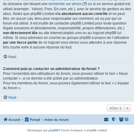
du domaine (en faisant une
recherche sur whois
) ou si un service gratuit est
utilisé (exemple : Yahoo!, Free, f2s.com, etc.), avec le service de gestion ou des
abus. Notez que phpBB Limited
n’a absolument aucun contrôle
et ne peut
être, en aucun cas, tenu pour responsable sur
comment
,
où
ou
par qui
ce
forum est utilisé. Il est inutile de contacter phpBB Limited pour toute question
légale (cessions et désistements, responsabilité, propos diffamatoires, etc.)
non directement liée
au site Internet phpbb.com ou au logiciel phpBB lui-
même. Si vous adressez un courriel au groupe phpBB à propos de l’utilisation
par une tierce partie
de ce logiciel vous devez vous attendre à une réponse
très courte voire à aucune réponse du tout.
Haut
Comment puis-je contacter un administrateur du forum ?
Pour l’ensemble des utilisateurs du forum, vous pouvez utiliser le lien « Nous
contacter », si ce dernier a été activé par un administrateur.
Pour les membres du forum, vous pouvez également utiliser le lien « L’équipe
du forum ».
Haut
Aller à
Accueil
Portail
Index du forum
Développé par
phpBB
® Forum Software © phpBB Limited