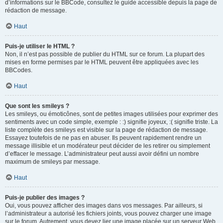
d’informations sur le BBCode, consultez le guide accessible depuis la page de
rédaction de message.
Haut
Puis-je utiliser le HTML ?
Non, il n’est pas possible de publier du HTML sur ce forum. La plupart des
mises en forme permises par le HTML peuvent être appliquées avec les
BBCodes.
Haut
Que sont les smileys ?
Les smileys, ou émoticônes, sont de petites images utilisées pour exprimer des
sentiments avec un code simple, exemple : :) signifie joyeux, :( signifie triste. La
liste complète des smileys est visible sur la page de rédaction de message.
Essayez toutefois de ne pas en abuser. Ils peuvent rapidement rendre un
message illisible et un modérateur peut décider de les retirer ou simplement
d’effacer le message. L’administrateur peut aussi avoir défini un nombre
maximum de smileys par message.
Haut
Puis-je publier des images ?
Oui, vous pouvez afficher des images dans vos messages. Par ailleurs, si
l’administrateur a autorisé les fichiers joints, vous pouvez charger une image
sur le forum. Autrement, vous devez lier une image placée sur un serveur Web