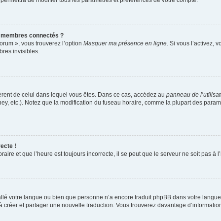
 permettra de modifier tous les paramètres et préférences de votre compte.
s membres connectés ?
forum », vous trouverez l’option
Masquer ma présence en ligne
. Si vous l’activez, 
es invisibles.
ifférent de celui dans lequel vous êtes. Dans ce cas, accédez au
panneau de l’utilisa
ney, etc.). Notez que la modification du fuseau horaire, comme la plupart des para
ecte !
aire et que l’heure est toujours incorrecte, il se peut que le serveur ne soit pas à
nstallé votre langue ou bien que personne n’a encore traduit phpBB dans votre lang
s à créer et partager une nouvelle traduction. Vous trouverez davantage d’information