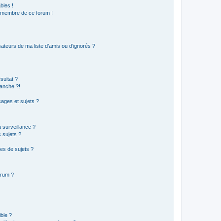
bles !
n membre de ce forum !
ateurs de ma liste d’amis ou d’ignorés ?
sultat ?
anche ?!
ages et sujets ?
a surveillance ?
 sujets ?
es de sujets ?
orum ?
ible ?