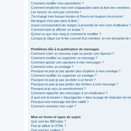
Comment modifier mes paramètres ?
Comment empêcher mon nom d’apparaître dans la liste des membres
Les heures ne sont pas correctes !
J’ai changé mon fuseau horaire et l’heure est toujours incorrecte !
Ma langue n’est pas dans la liste !
A quoi correspondent les images à proximité de mon nom d’utilisateur 
Comment puis-je afficher un avatar ?
Qu’est-ce que mon rang et comment le modifier ?
Lorsque je clique sur le lien
courriel
d’un membre, on me demande de m
Problèmes liés à la publication de messages
Comment créer un nouveau sujet ou poster une réponse ?
Comment modifier ou supprimer un message ?
Comment ajouter une signature à mes messages ?
Comment créer un sondage ?
Pourquoi ne puis-je pas ajouter plus d’options à mon sondage ?
Comment modifier ou supprimer un sondage ?
Pourquoi ne puis-je pas accéder à un forum ?
Pourquoi ne puis-je pas joindre des fichiers à mon message ?
Pourquoi ai-je reçu un avertissement ?
Comment rapporter des messages à un modérateur ?
À quoi sert le bouton « Sauvegarder » dans la page de rédaction de 
Pourquoi mon message doit être validé ?
Comment remonter mon sujet ?
Mise en forme et types de sujets
Que sont les BBCodes ?
Puis-je utiliser le HTML ?
Que sont les smileys ?