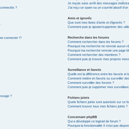
Je reçois sans arrêt des messages indésira
 connectés ?
J’ai reçu un spam ou un courriel abusif d’u
Amis et ignorés
Que sont mes listes d’amis et d’ignorés ?
?
Comment puis-je ajouter/supprimer des utilis
Recherche dans les forums
e connecter !?
Comment rechercher dans les forums ?
Pourquoi ma recherche ne renvoie aucun ré
Pourquoi ma recherche renvoie une page bl
Comment rechercher des membres ?
Comment puis-je trouver mes propres mess
Surveillance et favoris
Quelle est la différence entre les favoris et l
Comment mettre en favoris ou surveiller des
Comment surveiller des forums ?
Comment puis-je supprimer mes surveillanc
message ?
Fichiers joints
Quels fichiers joints sont autorisés sur ce f
Comment trouver tous mes fichiers joints ?
Concernant phpBB
Qui a développé ce logiciel de forum ?
Pourquoi la fonctionnalité X n’est pas dispon