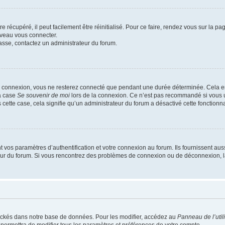
 récupéré, il peut facilement être réinitialisé. Pour ce faire, rendez vous sur la p
uveau vous connecter.
passe, contactez un administrateur du forum.
e connexion, vous ne resterez connecté que pendant une durée déterminée. Cela em
la case
Se souvenir de moi
lors de la connexion. Ce n’est pas recommandé si vous u
s cette case, cela signifie qu’un administrateur du forum a désactivé cette fonctionna
os paramètres d’authentification et votre connexion au forum. Ils fournissent aussi
teur du forum. Si vous rencontrez des problèmes de connexion ou de déconnexion, l
ockés dans notre base de données. Pour les modifier, accédez au
Panneau de l’util