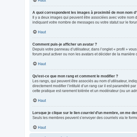
Haut
A quoi correspondent les images à proximité de mon nom d’u
Il y a deux images qui peuvent être associées avec votre nom d’
indiquant votre nombre de messages ou votre statut sur le fo
Haut
Comment puis-je afficher un avatar ?
Depuis votre panneau d’utilisateur, dans l’onglet « profil » vou
forum peut activer ou non les avatars et décider de la manière d
Haut
Qu’est-ce que mon rang et comment le modifier ?
Les rangs, qui peuvent être associés au nom d’utilisateur, ind
directement modifier l’intitulé d’un rang car il est paramétré p
cette pratique est rarement tolérée et un modérateur (ou un ad
Haut
Lorsque je clique sur le lien
courriel
d’un membre, on me de
Seuls les membres peuvent s’envoyer des courriels via le formulai
Haut