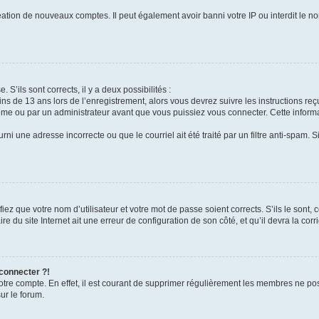
réation de nouveaux comptes. Il peut également avoir banni votre IP ou interdit le no
 S’ils sont corrects, il y a deux possibilités :
ins de 13 ans lors de l’enregistrement, alors vous devrez suivre les instructions r
me ou par un administrateur avant que vous puissiez vous connecter. Cette informat
rni une adresse incorrecte ou que le courriel ait été traité par un filtre anti-spam. S
iez que votre nom d’utilisateur et votre mot de passe soient corrects. S’ils le sont,
e du site Internet ait une erreur de configuration de son côté, et qu’il devra la corri
 connecter ?!
votre compte. En effet, il est courant de supprimer régulièrement les membres ne pos
ur le forum.