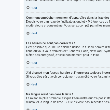
votre nom d’utilisateur en haut des pages du forum). Cela vous
Haut
Comment empêcher mon nom d’apparaître dans la liste de
Depuis votre panneau de l’utilisateur, onglet « Préférences du 
modérateurs et vous-même. Vous serez compté parmi les membr
Haut
Les heures ne sont pas correctes !
Il est possible que l’heure affichée utilise un fuseau horaire d
zone où vous vous trouvez (ex : Londres, Paris, New York, Syd
n’êtes pas enregistré, c’est le bon moment pour le faire.
Haut
J’ai changé mon fuseau horaire et l’heure est toujours incorr
Si vous êtes sûr d’avoir correctement paramétré votre fuseau hor
Haut
Ma langue n’est pas dans la liste !
La raison la plus probable est que l’administrateur n’a pas i
d’installer la langue désirée. Si elle n’existe pas, n’hésitez pa