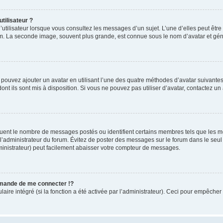
tilisateur ?
utilisateur lorsque vous consultez les messages d’un sujet. L’une d’elles peut êtr
rum. La seconde image, souvent plus grande, est connue sous le nom d’avatar et 
s pouvez ajouter un avatar en utilisant l’une des quatre méthodes d’avatar suivantes 
ont ils sont mis à disposition. Si vous ne pouvez pas utiliser d’avatar, contactez un
iquent le nombre de messages postés ou identifient certains membres tels que les 
ar l’administrateur du forum. Évitez de poster des messages sur le forum dans le seu
ministrateur) peut facilement abaisser votre compteur de messages.
mande de me connecter !?
re intégré (si la fonction a été activée par l’administrateur). Ceci pour empêcher l’u