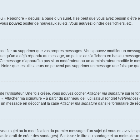
 « Répondre » depuis la page d’un sujet. Il se peut que vous ayez besoin d’être e
: Vous
pouvez
poster de nouveaux sujets, Vous
pouvez
joindre des fichiers, etc.
modifier ou supprimer que vos propres messages. Vous pouvez modifier un message
lqu’un a déjà répondu au message, un petit texte s’affichera en bas du message ind
n. Ce message n’apparaîtra pas si un modérateur ou un administrateur modifie le mes
ive. Notez que les utilisateurs ne peuvent pas supprimer un message une fois que qu
e l’utilisateur. Une fois créée, vous pouvez cocher
Attacher ma signature
sur le fo
 « Attacher ma signature » à partir du panneau de l’utilisateur (onglet
Préférences 
 à un message en décochant la case
Attacher ma signature
dans le formulaire de ré
ouveau sujet ou la modification du premier message d’un sujet (si vous en avez les p
 le droit de créer des sondages). Saisissez le titre du sondage et au moins deux o