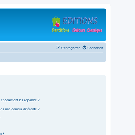
S’enregistrer
Connexion
s et comment les rejoindre ?
s une couleur différente ?
?
s !