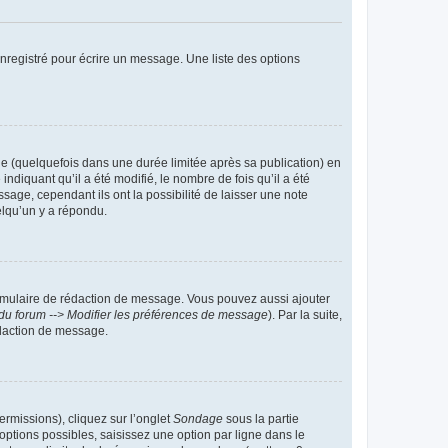
nregistré pour écrire un message. Une liste des options
 (quelquefois dans une durée limitée après sa publication) en
iquant qu’il a été modifié, le nombre de fois qu’il a été
sage, cependant ils ont la possibilité de laisser une note
elqu’un y a répondu.
rmulaire de rédaction de message. Vous pouvez aussi ajouter
du forum --> Modifier les préférences de message
). Par la suite,
daction de message.
ermissions), cliquez sur l’onglet
Sondage
sous la partie
ptions possibles, saisissez une option par ligne dans le