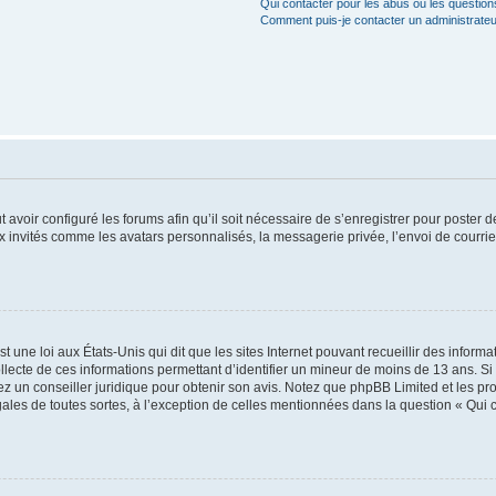
Qui contacter pour les abus ou les questio
Comment puis-je contacter un administrateu
t avoir configuré les forums afin qu’il soit nécessaire de s’enregistrer pour poster
x invités comme les avatars personnalisés, la messagerie privée, l’envoi de courri
t une loi aux États-Unis qui dit que les sites Internet pouvant recueillir des infor
ollecte de ces informations permettant d’identifier un mineur de moins de 13 ans. S
tez un conseiller juridique pour obtenir son avis. Notez que phpBB Limited et les pr
gales de toutes sortes, à l’exception de celles mentionnées dans la question « Qui