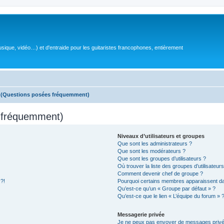
sique, vidéo…) et d'entraide pour les guitaristes francophones, entièrement
s (Questions posées fréquemment)
s fréquemment)
Niveaux d’utilisateurs et groupes
Que sont les administrateurs ?
Que sont les modérateurs ?
Que sont les groupes d’utilisateurs ?
Où trouver la liste des groupes d’utilisateur
Comment devenir chef de groupe ?
 ?!
Pourquoi certains membres apparaissent dan
Qu’est-ce qu’un « Groupe par défaut » ?
Qu’est-ce que le lien « L’équipe du forum » 
Messagerie privée
Je ne peux pas envoyer de messages privé