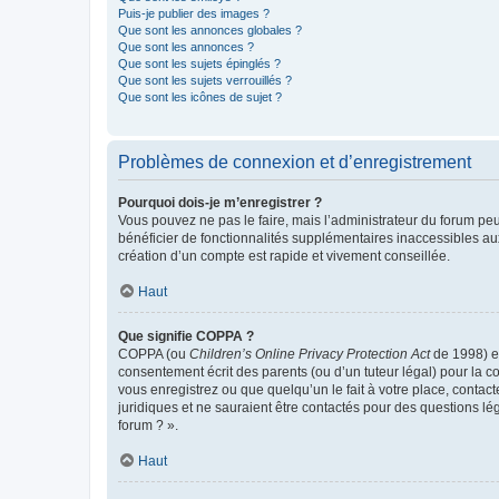
Puis-je publier des images ?
Que sont les annonces globales ?
Que sont les annonces ?
Que sont les sujets épinglés ?
Que sont les sujets verrouillés ?
Que sont les icônes de sujet ?
Problèmes de connexion et d’enregistrement
Pourquoi dois-je m’enregistrer ?
Vous pouvez ne pas le faire, mais l’administrateur du forum peu
bénéficier de fonctionnalités supplémentaires inaccessibles au
création d’un compte est rapide et vivement conseillée.
Haut
Que signifie COPPA ?
COPPA (ou
Children’s Online Privacy Protection Act
de 1998) es
consentement écrit des parents (ou d’un tuteur légal) pour la c
vous enregistrez ou que quelqu’un le fait à votre place, contac
juridiques et ne sauraient être contactés pour des questions lé
forum ? ».
Haut