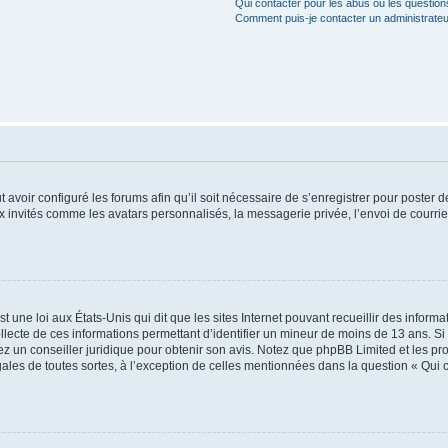
Qui contacter pour les abus ou les questio
Comment puis-je contacter un administrateu
t avoir configuré les forums afin qu’il soit nécessaire de s’enregistrer pour poster
x invités comme les avatars personnalisés, la messagerie privée, l’envoi de courri
t une loi aux États-Unis qui dit que les sites Internet pouvant recueillir des infor
ollecte de ces informations permettant d’identifier un mineur de moins de 13 ans. S
tez un conseiller juridique pour obtenir son avis. Notez que phpBB Limited et les pr
gales de toutes sortes, à l’exception de celles mentionnées dans la question « Qui