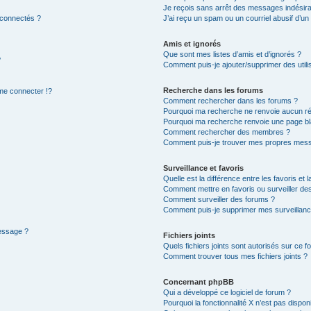
Je reçois sans arrêt des messages indésira
 connectés ?
J’ai reçu un spam ou un courriel abusif d’u
Amis et ignorés
Que sont mes listes d’amis et d’ignorés ?
?
Comment puis-je ajouter/supprimer des utilis
Recherche dans les forums
e connecter !?
Comment rechercher dans les forums ?
Pourquoi ma recherche ne renvoie aucun ré
Pourquoi ma recherche renvoie une page bl
Comment rechercher des membres ?
Comment puis-je trouver mes propres mess
Surveillance et favoris
Quelle est la différence entre les favoris et l
Comment mettre en favoris ou surveiller des
Comment surveiller des forums ?
Comment puis-je supprimer mes surveillanc
message ?
Fichiers joints
Quels fichiers joints sont autorisés sur ce f
Comment trouver tous mes fichiers joints ?
Concernant phpBB
Qui a développé ce logiciel de forum ?
Pourquoi la fonctionnalité X n’est pas dispon