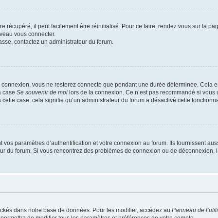
 récupéré, il peut facilement être réinitialisé. Pour ce faire, rendez vous sur la p
uveau vous connecter.
passe, contactez un administrateur du forum.
e connexion, vous ne resterez connecté que pendant une durée déterminée. Cela em
la case
Se souvenir de moi
lors de la connexion. Ce n’est pas recommandé si vous u
s cette case, cela signifie qu’un administrateur du forum a désactivé cette fonctionna
os paramètres d’authentification et votre connexion au forum. Ils fournissent aussi
teur du forum. Si vous rencontrez des problèmes de connexion ou de déconnexion, l
ockés dans notre base de données. Pour les modifier, accédez au
Panneau de l’util