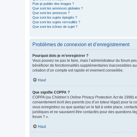
Puis-je publier des images ?
Que sont les annonces globales ?
Que sont les annonces ?
Que sont les sujets épinglés ?
Que sont les sujets verrouillés ?
Que sont les icônes de sujet ?
Problèmes de connexion et d’enregistrement
Pourquoi dois-je m’enregistrer ?
Vous pouvez ne pas le faire, mais l’administrateur du forum peu
bénéficier de fonctionnalités supplémentaires inaccessibles au
création d’un compte est rapide et vivement conseillée.
Haut
Que signifie COPPA ?
COPPA (ou
Children’s Online Privacy Protection Act
de 1998) es
consentement écrit des parents (ou d’un tuteur légal) pour la c
vous enregistrez ou que quelqu’un le fait à votre place, contac
juridiques et ne sauraient être contactés pour des questions lé
forum ? ».
Haut