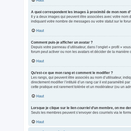
Haut
A quoi correspondent les images à proximité de mon nom d’u
Il y a deux images qui peuvent être associées avec votre nom d’
indiquant votre nombre de messages ou votre statut sur le fo
Haut
Comment puis-je afficher un avatar ?
Depuis votre panneau d’utilisateur, dans l’onglet « profil » vou
forum peut activer ou non les avatars et décider de la manière d
Haut
Qu’est-ce que mon rang et comment le modifier ?
Les rangs, qui peuvent être associés au nom d’utilisateur, ind
directement modifier l’intitulé d’un rang car il est paramétré p
cette pratique est rarement tolérée et un modérateur (ou un ad
Haut
Lorsque je clique sur le lien
courriel
d’un membre, on me de
Seuls les membres peuvent s’envoyer des courriels via le formulai
Haut