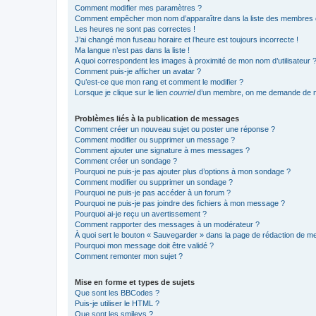
Comment modifier mes paramètres ?
Comment empêcher mon nom d’apparaître dans la liste des membres
Les heures ne sont pas correctes !
J’ai changé mon fuseau horaire et l’heure est toujours incorrecte !
Ma langue n’est pas dans la liste !
A quoi correspondent les images à proximité de mon nom d’utilisateur 
Comment puis-je afficher un avatar ?
Qu’est-ce que mon rang et comment le modifier ?
Lorsque je clique sur le lien
courriel
d’un membre, on me demande de m
Problèmes liés à la publication de messages
Comment créer un nouveau sujet ou poster une réponse ?
Comment modifier ou supprimer un message ?
Comment ajouter une signature à mes messages ?
Comment créer un sondage ?
Pourquoi ne puis-je pas ajouter plus d’options à mon sondage ?
Comment modifier ou supprimer un sondage ?
Pourquoi ne puis-je pas accéder à un forum ?
Pourquoi ne puis-je pas joindre des fichiers à mon message ?
Pourquoi ai-je reçu un avertissement ?
Comment rapporter des messages à un modérateur ?
À quoi sert le bouton « Sauvegarder » dans la page de rédaction de 
Pourquoi mon message doit être validé ?
Comment remonter mon sujet ?
Mise en forme et types de sujets
Que sont les BBCodes ?
Puis-je utiliser le HTML ?
Que sont les smileys ?