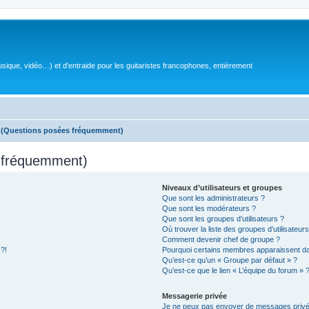
sique, vidéo…) et d'entraide pour les guitaristes francophones, entièrement
s (Questions posées fréquemment)
s fréquemment)
Niveaux d’utilisateurs et groupes
Que sont les administrateurs ?
Que sont les modérateurs ?
Que sont les groupes d’utilisateurs ?
Où trouver la liste des groupes d’utilisateur
Comment devenir chef de groupe ?
 ?!
Pourquoi certains membres apparaissent dan
Qu’est-ce qu’un « Groupe par défaut » ?
Qu’est-ce que le lien « L’équipe du forum » 
Messagerie privée
Je ne peux pas envoyer de messages privé