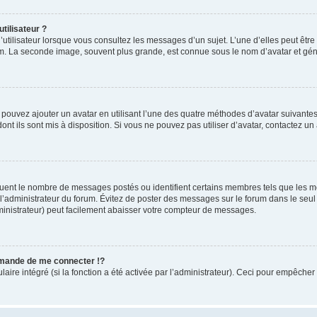
tilisateur ?
utilisateur lorsque vous consultez les messages d’un sujet. L’une d’elles peut êtr
rum. La seconde image, souvent plus grande, est connue sous le nom d’avatar et 
s pouvez ajouter un avatar en utilisant l’une des quatre méthodes d’avatar suivantes 
ont ils sont mis à disposition. Si vous ne pouvez pas utiliser d’avatar, contactez un
iquent le nombre de messages postés ou identifient certains membres tels que les 
ar l’administrateur du forum. Évitez de poster des messages sur le forum dans le seu
ministrateur) peut facilement abaisser votre compteur de messages.
mande de me connecter !?
re intégré (si la fonction a été activée par l’administrateur). Ceci pour empêcher l’u