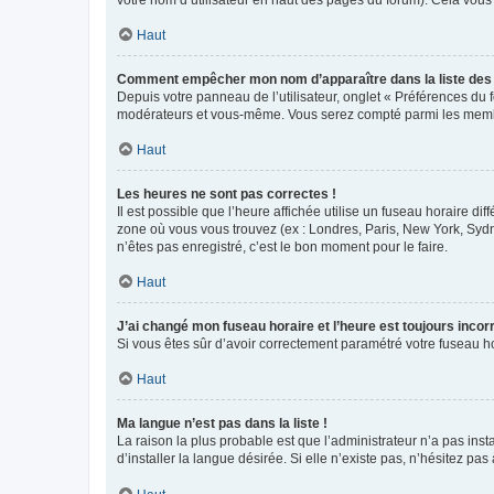
votre nom d’utilisateur en haut des pages du forum). Cela vous
Haut
Comment empêcher mon nom d’apparaître dans la liste de
Depuis votre panneau de l’utilisateur, onglet « Préférences du 
modérateurs et vous-même. Vous serez compté parmi les membr
Haut
Les heures ne sont pas correctes !
Il est possible que l’heure affichée utilise un fuseau horaire d
zone où vous vous trouvez (ex : Londres, Paris, New York, Syd
n’êtes pas enregistré, c’est le bon moment pour le faire.
Haut
J’ai changé mon fuseau horaire et l’heure est toujours incorr
Si vous êtes sûr d’avoir correctement paramétré votre fuseau hor
Haut
Ma langue n’est pas dans la liste !
La raison la plus probable est que l’administrateur n’a pas i
d’installer la langue désirée. Si elle n’existe pas, n’hésitez pa