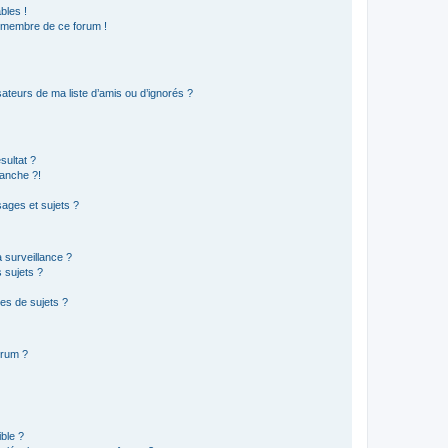
bles !
n membre de ce forum !
ateurs de ma liste d’amis ou d’ignorés ?
sultat ?
anche ?!
ages et sujets ?
a surveillance ?
 sujets ?
es de sujets ?
orum ?
ible ?