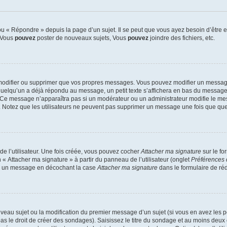
 « Répondre » depuis la page d’un sujet. Il se peut que vous ayez besoin d’être e
: Vous
pouvez
poster de nouveaux sujets, Vous
pouvez
joindre des fichiers, etc.
modifier ou supprimer que vos propres messages. Vous pouvez modifier un message
lqu’un a déjà répondu au message, un petit texte s’affichera en bas du message ind
n. Ce message n’apparaîtra pas si un modérateur ou un administrateur modifie le mes
ive. Notez que les utilisateurs ne peuvent pas supprimer un message une fois que qu
e l’utilisateur. Une fois créée, vous pouvez cocher
Attacher ma signature
sur le fo
 « Attacher ma signature » à partir du panneau de l’utilisateur (onglet
Préférences 
 à un message en décochant la case
Attacher ma signature
dans le formulaire de ré
ouveau sujet ou la modification du premier message d’un sujet (si vous en avez les p
 le droit de créer des sondages). Saisissez le titre du sondage et au moins deux o