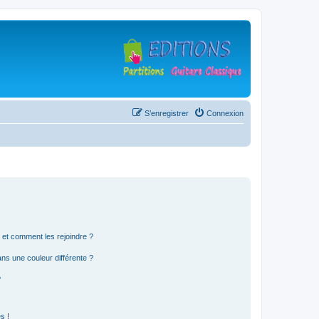
S’enregistrer
Connexion
s et comment les rejoindre ?
s une couleur différente ?
?
s !