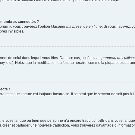
 permettra de modifier tous les paramètres et préférences de votre compte.
s membres connectés ?
forum », vous trouverez l’option
Masquer ma présence en ligne
. Si vous l’activez, 
es invisibles.
ifférent de celui dans lequel vous êtes. Dans ce cas, accédez au
panneau de l’utilisa
ney, etc.). Notez que la modification du fuseau horaire, comme la plupart des para
ecte !
aire et que l’heure est toujours incorrecte, il se peut que le serveur ne soit pas à
nstallé votre langue ou bien que personne n’a encore traduit phpBB dans votre lang
s à créer et partager une nouvelle traduction. Vous trouverez davantage d’information