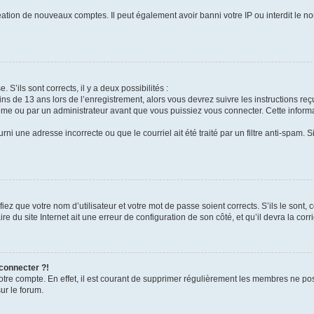
réation de nouveaux comptes. Il peut également avoir banni votre IP ou interdit le no
 S’ils sont corrects, il y a deux possibilités :
ins de 13 ans lors de l’enregistrement, alors vous devrez suivre les instructions r
me ou par un administrateur avant que vous puissiez vous connecter. Cette informat
rni une adresse incorrecte ou que le courriel ait été traité par un filtre anti-spam. S
iez que votre nom d’utilisateur et votre mot de passe soient corrects. S’ils le sont,
e du site Internet ait une erreur de configuration de son côté, et qu’il devra la corri
 connecter ?!
votre compte. En effet, il est courant de supprimer régulièrement les membres ne pos
ur le forum.