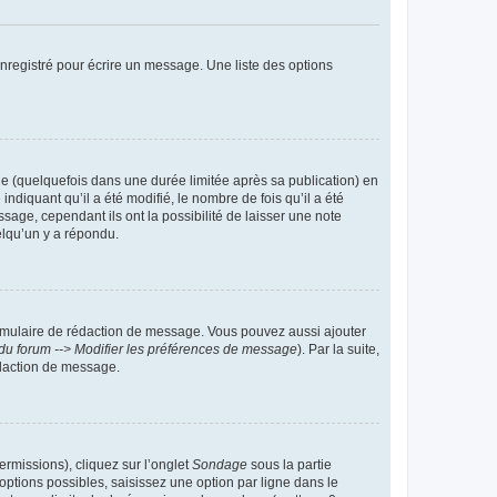
nregistré pour écrire un message. Une liste des options
 (quelquefois dans une durée limitée après sa publication) en
iquant qu’il a été modifié, le nombre de fois qu’il a été
sage, cependant ils ont la possibilité de laisser une note
elqu’un y a répondu.
rmulaire de rédaction de message. Vous pouvez aussi ajouter
du forum --> Modifier les préférences de message
). Par la suite,
daction de message.
ermissions), cliquez sur l’onglet
Sondage
sous la partie
ptions possibles, saisissez une option par ligne dans le