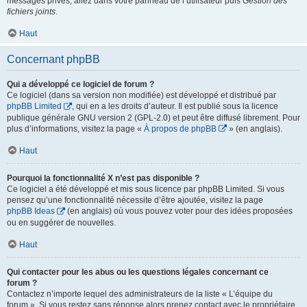
messages privés, allez dans votre panneau de l’utilisateur puis
Gestion des
fichiers joints
.
Haut
Concernant phpBB
Qui a développé ce logiciel de forum ?
Ce logiciel (dans sa version non modifiée) est développé et distribué par
phpBB Limited
, qui en a les droits d’auteur. Il est publié sous la licence
publique générale GNU version 2 (GPL-2.0) et peut être diffusé librement. Pour
plus d’informations, visitez la page «
À propos de phpBB
» (en anglais).
Haut
Pourquoi la fonctionnalité X n’est pas disponible ?
Ce logiciel a été développé et mis sous licence par phpBB Limited. Si vous
pensez qu’une fonctionnalité nécessite d’être ajoutée, visitez la page
phpBB Ideas
(en anglais) où vous pouvez voter pour des idées proposées
ou en suggérer de nouvelles.
Haut
Qui contacter pour les abus ou les questions légales concernant ce
forum ?
Contactez n’importe lequel des administrateurs de la liste « L’équipe du
forum ». Si vous restez sans réponse alors prenez contact avec le propriétaire