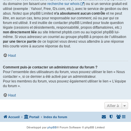
du domaine (en faisant une
recherche sur whois
) ou si un service gratuit est
utilisé (exemple : Yahoo!, Free, f2s.com, etc.), avec le service de gestion ou des
abus. Notez que phpBB Limited
n’a absolument aucun contrôle
et ne peut
être, en aucun cas, tenu pour responsable sur
comment
,
où
ou
par qui
ce
forum est utilisé. Il est inutile de contacter phpBB Limited pour toute question
légale (cessions et désistements, responsabilité, propos diffamatoires, etc.)
non directement liée
au site Internet phpbb.com ou au logiciel phpBB lui-
même. Si vous adressez un courriel au groupe phpBB à propos de l’utilisation
par une tierce partie
de ce logiciel vous devez vous attendre à une réponse
très courte voire à aucune réponse du tout.
Haut
Comment puis-je contacter un administrateur du forum ?
Pour l’ensemble des utilisateurs du forum, vous pouvez utiliser le lien « Nous
contacter », si ce dernier a été activé par un administrateur.
Pour les membres du forum, vous pouvez également utiliser le lien « L’équipe
du forum ».
Haut
Aller à
Accueil
Portail
Index du forum
Développé par
phpBB
® Forum Software © phpBB Limited