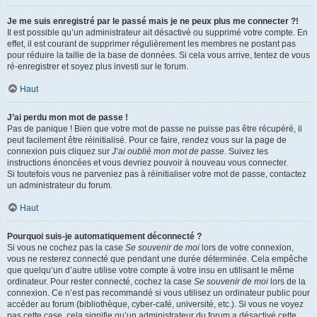
Je me suis enregistré par le passé mais je ne peux plus me connecter ?!
Il est possible qu’un administrateur ait désactivé ou supprimé votre compte. En
effet, il est courant de supprimer régulièrement les membres ne postant pas
pour réduire la taille de la base de données. Si cela vous arrive, tentez de vous
ré-enregistrer et soyez plus investi sur le forum.
Haut
J’ai perdu mon mot de passe !
Pas de panique ! Bien que votre mot de passe ne puisse pas être récupéré, il
peut facilement être réinitialisé. Pour ce faire, rendez vous sur la page de
connexion puis cliquez sur
J’ai oublié mon mot de passe
. Suivez les
instructions énoncées et vous devriez pouvoir à nouveau vous connecter.
Si toutefois vous ne parveniez pas à réinitialiser votre mot de passe, contactez
un administrateur du forum.
Haut
Pourquoi suis-je automatiquement déconnecté ?
Si vous ne cochez pas la case
Se souvenir de moi
lors de votre connexion,
vous ne resterez connecté que pendant une durée déterminée. Cela empêche
que quelqu’un d’autre utilise votre compte à votre insu en utilisant le même
ordinateur. Pour rester connecté, cochez la case
Se souvenir de moi
lors de la
connexion. Ce n’est pas recommandé si vous utilisez un ordinateur public pour
accéder au forum (bibliothèque, cyber-café, université, etc.). Si vous ne voyez
pas cette case, cela signifie qu’un administrateur du forum a désactivé cette