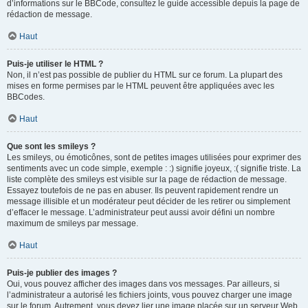
d’informations sur le BBCode, consultez le guide accessible depuis la page de
rédaction de message.
Haut
Puis-je utiliser le HTML ?
Non, il n’est pas possible de publier du HTML sur ce forum. La plupart des
mises en forme permises par le HTML peuvent être appliquées avec les
BBCodes.
Haut
Que sont les smileys ?
Les smileys, ou émoticônes, sont de petites images utilisées pour exprimer des
sentiments avec un code simple, exemple : :) signifie joyeux, :( signifie triste. La
liste complète des smileys est visible sur la page de rédaction de message.
Essayez toutefois de ne pas en abuser. Ils peuvent rapidement rendre un
message illisible et un modérateur peut décider de les retirer ou simplement
d’effacer le message. L’administrateur peut aussi avoir défini un nombre
maximum de smileys par message.
Haut
Puis-je publier des images ?
Oui, vous pouvez afficher des images dans vos messages. Par ailleurs, si
l’administrateur a autorisé les fichiers joints, vous pouvez charger une image
sur le forum. Autrement, vous devez lier une image placée sur un serveur Web