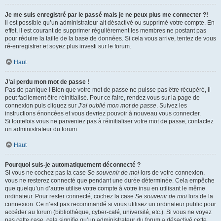
Je me suis enregistré par le passé mais je ne peux plus me connecter ?!
Il est possible qu’un administrateur ait désactivé ou supprimé votre compte. En
effet, il est courant de supprimer régulièrement les membres ne postant pas
pour réduire la taille de la base de données. Si cela vous arrive, tentez de vous
ré-enregistrer et soyez plus investi sur le forum.
Haut
J’ai perdu mon mot de passe !
Pas de panique ! Bien que votre mot de passe ne puisse pas être récupéré, il
peut facilement être réinitialisé. Pour ce faire, rendez vous sur la page de
connexion puis cliquez sur
J’ai oublié mon mot de passe
. Suivez les
instructions énoncées et vous devriez pouvoir à nouveau vous connecter.
Si toutefois vous ne parveniez pas à réinitialiser votre mot de passe, contactez
un administrateur du forum.
Haut
Pourquoi suis-je automatiquement déconnecté ?
Si vous ne cochez pas la case
Se souvenir de moi
lors de votre connexion,
vous ne resterez connecté que pendant une durée déterminée. Cela empêche
que quelqu’un d’autre utilise votre compte à votre insu en utilisant le même
ordinateur. Pour rester connecté, cochez la case
Se souvenir de moi
lors de la
connexion. Ce n’est pas recommandé si vous utilisez un ordinateur public pour
accéder au forum (bibliothèque, cyber-café, université, etc.). Si vous ne voyez
pas cette case, cela signifie qu’un administrateur du forum a désactivé cette