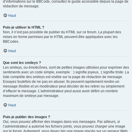
d’informations sur le BBCode, consultez le guide accessible depuis la page de
rédaction de message.
Haut
Puis-je utiliser le HTML ?
Non, il n’est pas possible de publier du HTML sur ce forum. La plupart des
mises en forme permises par le HTML peuvent être appliquées avec les
BBCodes.
Haut
Que sont les smileys ?
Les smileys, ou émoticônes, sont de petites images utilisées pour exprimer des
sentiments avec un code simple, exemple : :) signifie joyeux, :( signifie triste. La
liste complète des smileys est visible sur la page de rédaction de message.
Essayez toutefois de ne pas en abuser. Ils peuvent rapidement rendre un
message illisible et un modérateur peut décider de les retirer ou simplement
d’effacer le message. L’administrateur peut aussi avoir défini un nombre
maximum de smileys par message.
Haut
Puis-je publier des images ?
Oui, vous pouvez afficher des images dans vos messages. Par ailleurs, si
l’administrateur a autorisé les fichiers joints, vous pouvez charger une image
sur le forum. Autrement, vous devez lier une image placée sur un serveur Web