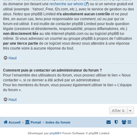
du domaine (en faisant une
recherche sur whois
) ou si un service gratuit est
utilisé (exemple : Yahoo!, Free, f2s.com, etc.), avec le service de gestion ou des
abus. Notez que phpBB Limited
n’a absolument aucun contrôle
et ne peut
être, en aucun cas, tenu pour responsable sur
comment
,
où
ou
par qui
ce
forum est utilisé. Il est inutile de contacter phpBB Limited pour toute question
légale (cessions et désistements, responsabilité, propos diffamatoires, etc.)
non directement liée
au site Internet phpbb.com ou au logiciel phpBB lui-
même. Si vous adressez un courriel au groupe phpBB à propos de l’utilisation
par une tierce partie
de ce logiciel vous devez vous attendre à une réponse
très courte voire à aucune réponse du tout.
Haut
Comment puis-je contacter un administrateur du forum ?
Pour l’ensemble des utilisateurs du forum, vous pouvez utiliser le lien « Nous
contacter », si ce dernier a été activé par un administrateur.
Pour les membres du forum, vous pouvez également utiliser le lien « L’équipe
du forum ».
Haut
Aller à
Accueil
Portail
Index du forum
Développé par
phpBB
® Forum Software © phpBB Limited