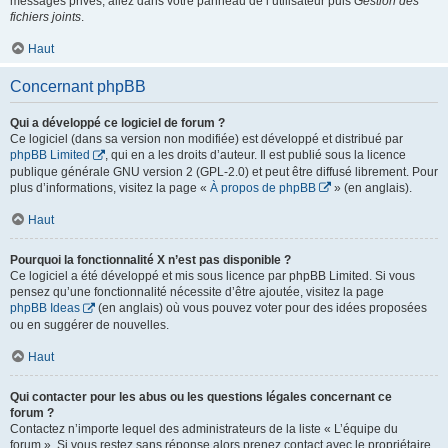
messages privés, allez dans votre panneau de l’utilisateur puis
Gestion des
fichiers joints
.
Haut
Concernant phpBB
Qui a développé ce logiciel de forum ?
Ce logiciel (dans sa version non modifiée) est développé et distribué par
phpBB Limited
, qui en a les droits d’auteur. Il est publié sous la licence
publique générale GNU version 2 (GPL-2.0) et peut être diffusé librement. Pour
plus d’informations, visitez la page «
À propos de phpBB
» (en anglais).
Haut
Pourquoi la fonctionnalité X n’est pas disponible ?
Ce logiciel a été développé et mis sous licence par phpBB Limited. Si vous
pensez qu’une fonctionnalité nécessite d’être ajoutée, visitez la page
phpBB Ideas
(en anglais) où vous pouvez voter pour des idées proposées
ou en suggérer de nouvelles.
Haut
Qui contacter pour les abus ou les questions légales concernant ce
forum ?
Contactez n’importe lequel des administrateurs de la liste « L’équipe du
forum ». Si vous restez sans réponse alors prenez contact avec le propriétaire