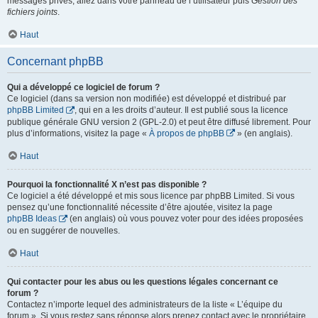
messages privés, allez dans votre panneau de l’utilisateur puis
Gestion des
fichiers joints
.
Haut
Concernant phpBB
Qui a développé ce logiciel de forum ?
Ce logiciel (dans sa version non modifiée) est développé et distribué par
phpBB Limited
, qui en a les droits d’auteur. Il est publié sous la licence
publique générale GNU version 2 (GPL-2.0) et peut être diffusé librement. Pour
plus d’informations, visitez la page «
À propos de phpBB
» (en anglais).
Haut
Pourquoi la fonctionnalité X n’est pas disponible ?
Ce logiciel a été développé et mis sous licence par phpBB Limited. Si vous
pensez qu’une fonctionnalité nécessite d’être ajoutée, visitez la page
phpBB Ideas
(en anglais) où vous pouvez voter pour des idées proposées
ou en suggérer de nouvelles.
Haut
Qui contacter pour les abus ou les questions légales concernant ce
forum ?
Contactez n’importe lequel des administrateurs de la liste « L’équipe du
forum ». Si vous restez sans réponse alors prenez contact avec le propriétaire