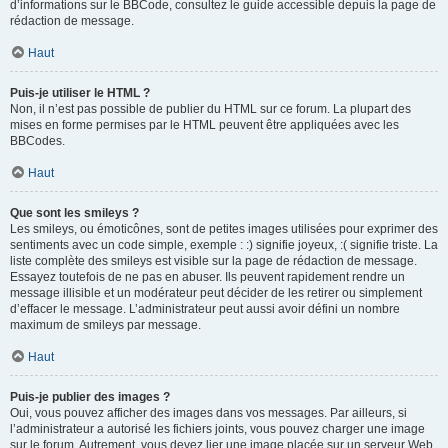
d’informations sur le BBCode, consultez le guide accessible depuis la page de
rédaction de message.
Haut
Puis-je utiliser le HTML ?
Non, il n’est pas possible de publier du HTML sur ce forum. La plupart des
mises en forme permises par le HTML peuvent être appliquées avec les
BBCodes.
Haut
Que sont les smileys ?
Les smileys, ou émoticônes, sont de petites images utilisées pour exprimer des
sentiments avec un code simple, exemple : :) signifie joyeux, :( signifie triste. La
liste complète des smileys est visible sur la page de rédaction de message.
Essayez toutefois de ne pas en abuser. Ils peuvent rapidement rendre un
message illisible et un modérateur peut décider de les retirer ou simplement
d’effacer le message. L’administrateur peut aussi avoir défini un nombre
maximum de smileys par message.
Haut
Puis-je publier des images ?
Oui, vous pouvez afficher des images dans vos messages. Par ailleurs, si
l’administrateur a autorisé les fichiers joints, vous pouvez charger une image
sur le forum. Autrement, vous devez lier une image placée sur un serveur Web