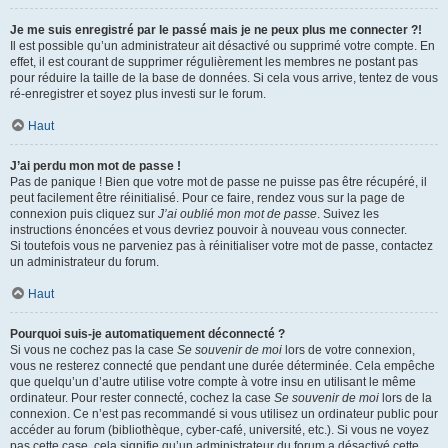
Je me suis enregistré par le passé mais je ne peux plus me connecter ?!
Il est possible qu’un administrateur ait désactivé ou supprimé votre compte. En
effet, il est courant de supprimer régulièrement les membres ne postant pas
pour réduire la taille de la base de données. Si cela vous arrive, tentez de vous
ré-enregistrer et soyez plus investi sur le forum.
Haut
J’ai perdu mon mot de passe !
Pas de panique ! Bien que votre mot de passe ne puisse pas être récupéré, il
peut facilement être réinitialisé. Pour ce faire, rendez vous sur la page de
connexion puis cliquez sur
J’ai oublié mon mot de passe
. Suivez les
instructions énoncées et vous devriez pouvoir à nouveau vous connecter.
Si toutefois vous ne parveniez pas à réinitialiser votre mot de passe, contactez
un administrateur du forum.
Haut
Pourquoi suis-je automatiquement déconnecté ?
Si vous ne cochez pas la case
Se souvenir de moi
lors de votre connexion,
vous ne resterez connecté que pendant une durée déterminée. Cela empêche
que quelqu’un d’autre utilise votre compte à votre insu en utilisant le même
ordinateur. Pour rester connecté, cochez la case
Se souvenir de moi
lors de la
connexion. Ce n’est pas recommandé si vous utilisez un ordinateur public pour
accéder au forum (bibliothèque, cyber-café, université, etc.). Si vous ne voyez
pas cette case, cela signifie qu’un administrateur du forum a désactivé cette