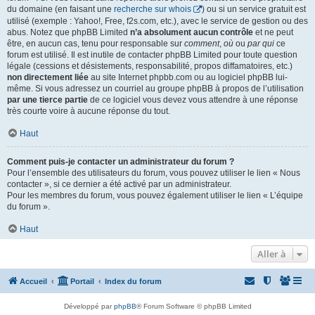
du domaine (en faisant une
recherche sur whois
) ou si un service gratuit est
utilisé (exemple : Yahoo!, Free, f2s.com, etc.), avec le service de gestion ou des
abus. Notez que phpBB Limited
n’a absolument aucun contrôle
et ne peut
être, en aucun cas, tenu pour responsable sur
comment
,
où
ou
par qui
ce
forum est utilisé. Il est inutile de contacter phpBB Limited pour toute question
légale (cessions et désistements, responsabilité, propos diffamatoires, etc.)
non directement liée
au site Internet phpbb.com ou au logiciel phpBB lui-
même. Si vous adressez un courriel au groupe phpBB à propos de l’utilisation
par une tierce partie
de ce logiciel vous devez vous attendre à une réponse
très courte voire à aucune réponse du tout.
Haut
Comment puis-je contacter un administrateur du forum ?
Pour l’ensemble des utilisateurs du forum, vous pouvez utiliser le lien « Nous
contacter », si ce dernier a été activé par un administrateur.
Pour les membres du forum, vous pouvez également utiliser le lien « L’équipe
du forum ».
Haut
Aller à
Accueil
Portail
Index du forum
Développé par
phpBB
® Forum Software © phpBB Limited