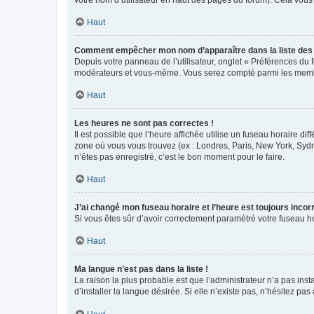
votre nom d’utilisateur en haut des pages du forum). Cela vous
Haut
Comment empêcher mon nom d’apparaître dans la liste de
Depuis votre panneau de l’utilisateur, onglet « Préférences du 
modérateurs et vous-même. Vous serez compté parmi les membr
Haut
Les heures ne sont pas correctes !
Il est possible que l’heure affichée utilise un fuseau horaire d
zone où vous vous trouvez (ex : Londres, Paris, New York, Syd
n’êtes pas enregistré, c’est le bon moment pour le faire.
Haut
J’ai changé mon fuseau horaire et l’heure est toujours incorr
Si vous êtes sûr d’avoir correctement paramétré votre fuseau hor
Haut
Ma langue n’est pas dans la liste !
La raison la plus probable est que l’administrateur n’a pas i
d’installer la langue désirée. Si elle n’existe pas, n’hésitez pa