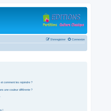
S’enregistrer
Connexion
s et comment les rejoindre ?
s une couleur différente ?
?
s !