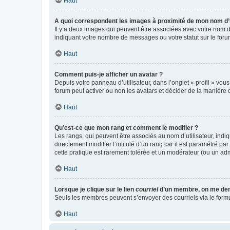
Haut
A quoi correspondent les images à proximité de mon nom d’u
Il y a deux images qui peuvent être associées avec votre nom d’
indiquant votre nombre de messages ou votre statut sur le fo
Haut
Comment puis-je afficher un avatar ?
Depuis votre panneau d’utilisateur, dans l’onglet « profil » vou
forum peut activer ou non les avatars et décider de la manière d
Haut
Qu’est-ce que mon rang et comment le modifier ?
Les rangs, qui peuvent être associés au nom d’utilisateur, ind
directement modifier l’intitulé d’un rang car il est paramétré p
cette pratique est rarement tolérée et un modérateur (ou un ad
Haut
Lorsque je clique sur le lien
courriel
d’un membre, on me de
Seuls les membres peuvent s’envoyer des courriels via le formulai
Haut