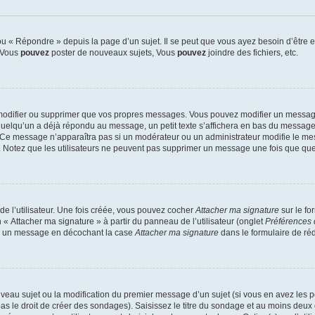
 « Répondre » depuis la page d’un sujet. Il se peut que vous ayez besoin d’être e
: Vous
pouvez
poster de nouveaux sujets, Vous
pouvez
joindre des fichiers, etc.
modifier ou supprimer que vos propres messages. Vous pouvez modifier un message
lqu’un a déjà répondu au message, un petit texte s’affichera en bas du message ind
n. Ce message n’apparaîtra pas si un modérateur ou un administrateur modifie le mes
ive. Notez que les utilisateurs ne peuvent pas supprimer un message une fois que qu
e l’utilisateur. Une fois créée, vous pouvez cocher
Attacher ma signature
sur le fo
 « Attacher ma signature » à partir du panneau de l’utilisateur (onglet
Préférences 
 à un message en décochant la case
Attacher ma signature
dans le formulaire de ré
ouveau sujet ou la modification du premier message d’un sujet (si vous en avez les p
 le droit de créer des sondages). Saisissez le titre du sondage et au moins deux o