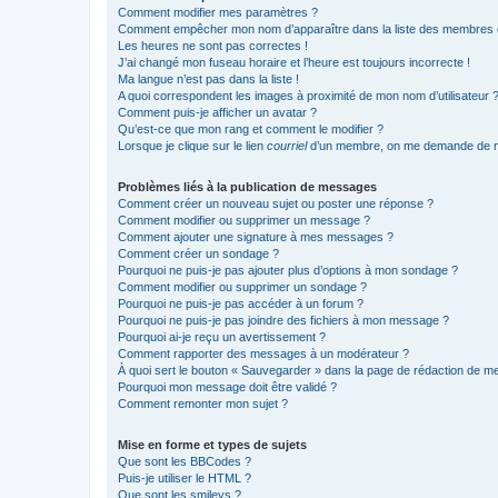
Comment modifier mes paramètres ?
Comment empêcher mon nom d’apparaître dans la liste des membres
Les heures ne sont pas correctes !
J’ai changé mon fuseau horaire et l’heure est toujours incorrecte !
Ma langue n’est pas dans la liste !
A quoi correspondent les images à proximité de mon nom d’utilisateur 
Comment puis-je afficher un avatar ?
Qu’est-ce que mon rang et comment le modifier ?
Lorsque je clique sur le lien
courriel
d’un membre, on me demande de m
Problèmes liés à la publication de messages
Comment créer un nouveau sujet ou poster une réponse ?
Comment modifier ou supprimer un message ?
Comment ajouter une signature à mes messages ?
Comment créer un sondage ?
Pourquoi ne puis-je pas ajouter plus d’options à mon sondage ?
Comment modifier ou supprimer un sondage ?
Pourquoi ne puis-je pas accéder à un forum ?
Pourquoi ne puis-je pas joindre des fichiers à mon message ?
Pourquoi ai-je reçu un avertissement ?
Comment rapporter des messages à un modérateur ?
À quoi sert le bouton « Sauvegarder » dans la page de rédaction de 
Pourquoi mon message doit être validé ?
Comment remonter mon sujet ?
Mise en forme et types de sujets
Que sont les BBCodes ?
Puis-je utiliser le HTML ?
Que sont les smileys ?