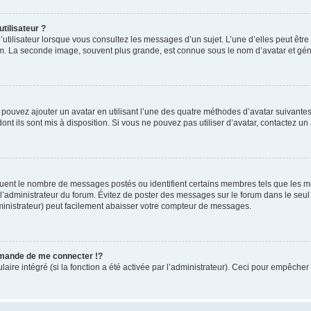
tilisateur ?
utilisateur lorsque vous consultez les messages d’un sujet. L’une d’elles peut êtr
rum. La seconde image, souvent plus grande, est connue sous le nom d’avatar et 
s pouvez ajouter un avatar en utilisant l’une des quatre méthodes d’avatar suivantes 
ont ils sont mis à disposition. Si vous ne pouvez pas utiliser d’avatar, contactez un
iquent le nombre de messages postés ou identifient certains membres tels que les 
ar l’administrateur du forum. Évitez de poster des messages sur le forum dans le seu
ministrateur) peut facilement abaisser votre compteur de messages.
mande de me connecter !?
re intégré (si la fonction a été activée par l’administrateur). Ceci pour empêcher l’u