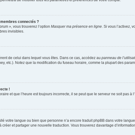
 permettra de modifier tous les paramètres et préférences de votre compte.
s membres connectés ?
forum », vous trouverez l’option
Masquer ma présence en ligne
. Si vous l’activez, 
es invisibles.
ifférent de celui dans lequel vous êtes. Dans ce cas, accédez au
panneau de l’utilisa
ney, etc.). Notez que la modification du fuseau horaire, comme la plupart des para
ecte !
aire et que l’heure est toujours incorrecte, il se peut que le serveur ne soit pas à
nstallé votre langue ou bien que personne n’a encore traduit phpBB dans votre lang
s à créer et partager une nouvelle traduction. Vous trouverez davantage d’information