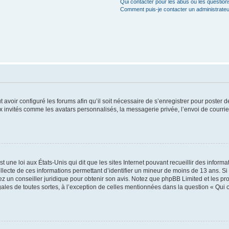
Qui contacter pour les abus ou les questio
Comment puis-je contacter un administrateu
t avoir configuré les forums afin qu’il soit nécessaire de s’enregistrer pour poster
x invités comme les avatars personnalisés, la messagerie privée, l’envoi de courri
t une loi aux États-Unis qui dit que les sites Internet pouvant recueillir des infor
ollecte de ces informations permettant d’identifier un mineur de moins de 13 ans. S
tez un conseiller juridique pour obtenir son avis. Notez que phpBB Limited et les pr
gales de toutes sortes, à l’exception de celles mentionnées dans la question « Qui