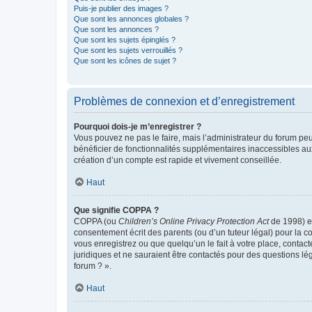
Puis-je publier des images ?
Que sont les annonces globales ?
Que sont les annonces ?
Que sont les sujets épinglés ?
Que sont les sujets verrouillés ?
Que sont les icônes de sujet ?
Problèmes de connexion et d’enregistrement
Pourquoi dois-je m’enregistrer ?
Vous pouvez ne pas le faire, mais l’administrateur du forum peu
bénéficier de fonctionnalités supplémentaires inaccessibles au
création d’un compte est rapide et vivement conseillée.
Haut
Que signifie COPPA ?
COPPA (ou
Children’s Online Privacy Protection Act
de 1998) es
consentement écrit des parents (ou d’un tuteur légal) pour la c
vous enregistrez ou que quelqu’un le fait à votre place, contac
juridiques et ne sauraient être contactés pour des questions lé
forum ? ».
Haut