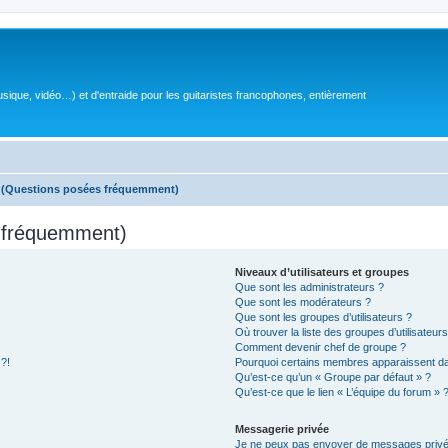
sique, vidéo…) et d'entraide pour les guitaristes francophones, entièrement
s (Questions posées fréquemment)
s fréquemment)
Niveaux d’utilisateurs et groupes
Que sont les administrateurs ?
Que sont les modérateurs ?
Que sont les groupes d’utilisateurs ?
Où trouver la liste des groupes d’utilisateur
Comment devenir chef de groupe ?
 ?!
Pourquoi certains membres apparaissent dan
Qu’est-ce qu’un « Groupe par défaut » ?
Qu’est-ce que le lien « L’équipe du forum » 
Messagerie privée
Je ne peux pas envoyer de messages privé