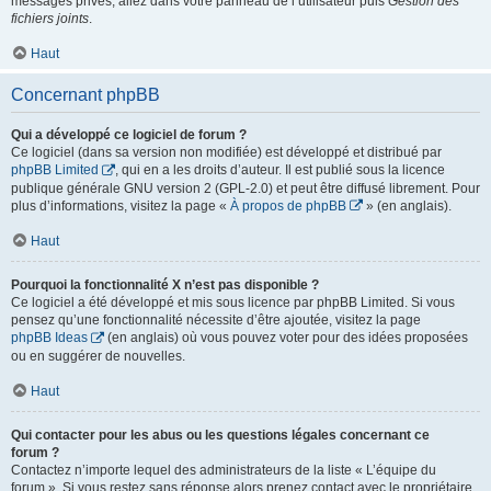
messages privés, allez dans votre panneau de l’utilisateur puis
Gestion des
fichiers joints
.
Haut
Concernant phpBB
Qui a développé ce logiciel de forum ?
Ce logiciel (dans sa version non modifiée) est développé et distribué par
phpBB Limited
, qui en a les droits d’auteur. Il est publié sous la licence
publique générale GNU version 2 (GPL-2.0) et peut être diffusé librement. Pour
plus d’informations, visitez la page «
À propos de phpBB
» (en anglais).
Haut
Pourquoi la fonctionnalité X n’est pas disponible ?
Ce logiciel a été développé et mis sous licence par phpBB Limited. Si vous
pensez qu’une fonctionnalité nécessite d’être ajoutée, visitez la page
phpBB Ideas
(en anglais) où vous pouvez voter pour des idées proposées
ou en suggérer de nouvelles.
Haut
Qui contacter pour les abus ou les questions légales concernant ce
forum ?
Contactez n’importe lequel des administrateurs de la liste « L’équipe du
forum ». Si vous restez sans réponse alors prenez contact avec le propriétaire