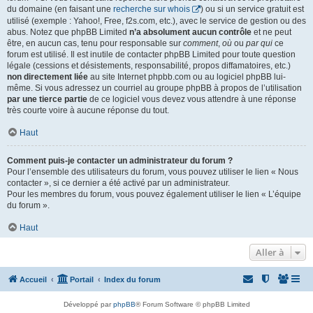
du domaine (en faisant une
recherche sur whois
) ou si un service gratuit est
utilisé (exemple : Yahoo!, Free, f2s.com, etc.), avec le service de gestion ou des
abus. Notez que phpBB Limited
n’a absolument aucun contrôle
et ne peut
être, en aucun cas, tenu pour responsable sur
comment
,
où
ou
par qui
ce
forum est utilisé. Il est inutile de contacter phpBB Limited pour toute question
légale (cessions et désistements, responsabilité, propos diffamatoires, etc.)
non directement liée
au site Internet phpbb.com ou au logiciel phpBB lui-
même. Si vous adressez un courriel au groupe phpBB à propos de l’utilisation
par une tierce partie
de ce logiciel vous devez vous attendre à une réponse
très courte voire à aucune réponse du tout.
Haut
Comment puis-je contacter un administrateur du forum ?
Pour l’ensemble des utilisateurs du forum, vous pouvez utiliser le lien « Nous
contacter », si ce dernier a été activé par un administrateur.
Pour les membres du forum, vous pouvez également utiliser le lien « L’équipe
du forum ».
Haut
Aller à
Accueil
Portail
Index du forum
Développé par
phpBB
® Forum Software © phpBB Limited