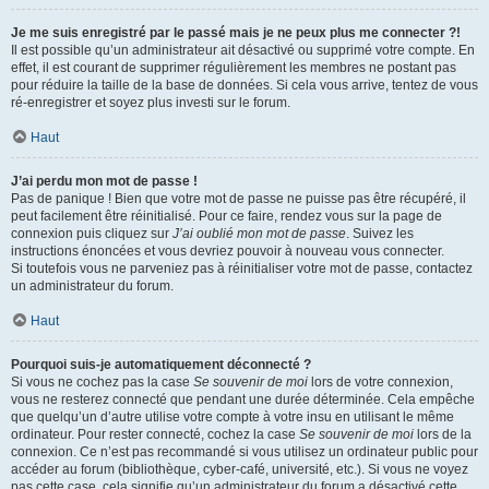
Je me suis enregistré par le passé mais je ne peux plus me connecter ?!
Il est possible qu’un administrateur ait désactivé ou supprimé votre compte. En
effet, il est courant de supprimer régulièrement les membres ne postant pas
pour réduire la taille de la base de données. Si cela vous arrive, tentez de vous
ré-enregistrer et soyez plus investi sur le forum.
Haut
J’ai perdu mon mot de passe !
Pas de panique ! Bien que votre mot de passe ne puisse pas être récupéré, il
peut facilement être réinitialisé. Pour ce faire, rendez vous sur la page de
connexion puis cliquez sur
J’ai oublié mon mot de passe
. Suivez les
instructions énoncées et vous devriez pouvoir à nouveau vous connecter.
Si toutefois vous ne parveniez pas à réinitialiser votre mot de passe, contactez
un administrateur du forum.
Haut
Pourquoi suis-je automatiquement déconnecté ?
Si vous ne cochez pas la case
Se souvenir de moi
lors de votre connexion,
vous ne resterez connecté que pendant une durée déterminée. Cela empêche
que quelqu’un d’autre utilise votre compte à votre insu en utilisant le même
ordinateur. Pour rester connecté, cochez la case
Se souvenir de moi
lors de la
connexion. Ce n’est pas recommandé si vous utilisez un ordinateur public pour
accéder au forum (bibliothèque, cyber-café, université, etc.). Si vous ne voyez
pas cette case, cela signifie qu’un administrateur du forum a désactivé cette