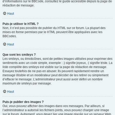
d’informations sur le BBCode, consultez le guide accessible depuis la page de
rédaction de message.
Haut
Puis-je utiliser le HTML ?
Non, il n’est pas possible de publier du HTML sur ce forum. La plupart des
mises en forme permises par le HTML peuvent être appliquées avec les
BBCodes.
Haut
Que sont les smileys ?
Les smileys, ou émoticônes, sont de petites images utilisées pour exprimer des
sentiments avec un code simple, exemple : :) signifie joyeux, :( signifie triste. La
liste complète des smileys est visible sur la page de rédaction de message.
Essayez toutefois de ne pas en abuser. Ils peuvent rapidement rendre un
message illisible et un modérateur peut décider de les retirer ou simplement
d’effacer le message. L’administrateur peut aussi avoir défini un nombre
maximum de smileys par message.
Haut
Puis-je publier des images ?
Oui, vous pouvez afficher des images dans vos messages. Par ailleurs, si
l’administrateur a autorisé les fichiers joints, vous pouvez charger une image
sur le forum. Autrement, vous devez lier une image placée sur un serveur Web