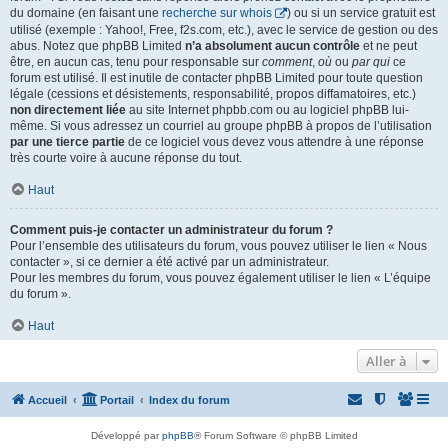
du domaine (en faisant une
recherche sur whois
) ou si un service gratuit est
utilisé (exemple : Yahoo!, Free, f2s.com, etc.), avec le service de gestion ou des
abus. Notez que phpBB Limited
n’a absolument aucun contrôle
et ne peut
être, en aucun cas, tenu pour responsable sur
comment
,
où
ou
par qui
ce
forum est utilisé. Il est inutile de contacter phpBB Limited pour toute question
légale (cessions et désistements, responsabilité, propos diffamatoires, etc.)
non directement liée
au site Internet phpbb.com ou au logiciel phpBB lui-
même. Si vous adressez un courriel au groupe phpBB à propos de l’utilisation
par une tierce partie
de ce logiciel vous devez vous attendre à une réponse
très courte voire à aucune réponse du tout.
Haut
Comment puis-je contacter un administrateur du forum ?
Pour l’ensemble des utilisateurs du forum, vous pouvez utiliser le lien « Nous
contacter », si ce dernier a été activé par un administrateur.
Pour les membres du forum, vous pouvez également utiliser le lien « L’équipe
du forum ».
Haut
Aller à
Accueil
Portail
Index du forum
Développé par
phpBB
® Forum Software © phpBB Limited