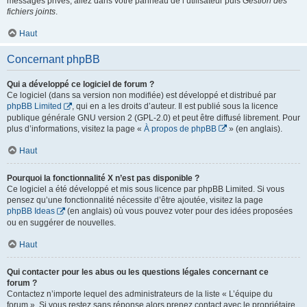
messages privés, allez dans votre panneau de l’utilisateur puis
Gestion des
fichiers joints
.
Haut
Concernant phpBB
Qui a développé ce logiciel de forum ?
Ce logiciel (dans sa version non modifiée) est développé et distribué par
phpBB Limited
, qui en a les droits d’auteur. Il est publié sous la licence
publique générale GNU version 2 (GPL-2.0) et peut être diffusé librement. Pour
plus d’informations, visitez la page «
À propos de phpBB
» (en anglais).
Haut
Pourquoi la fonctionnalité X n’est pas disponible ?
Ce logiciel a été développé et mis sous licence par phpBB Limited. Si vous
pensez qu’une fonctionnalité nécessite d’être ajoutée, visitez la page
phpBB Ideas
(en anglais) où vous pouvez voter pour des idées proposées
ou en suggérer de nouvelles.
Haut
Qui contacter pour les abus ou les questions légales concernant ce
forum ?
Contactez n’importe lequel des administrateurs de la liste « L’équipe du
forum ». Si vous restez sans réponse alors prenez contact avec le propriétaire