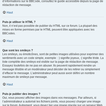
d’informations sur le BBCode, consultez le guide accessible depuis la page de
rédaction de message.
Haut
Puis-je utiliser le HTML ?
Non, il n’est pas possible de publier du HTML sur ce forum. La plupart des
mises en forme permises par le HTML peuvent être appliquées avec les
BBCodes.
Haut
Que sont les smileys ?
Les smileys, ou émoticônes, sont de petites images utilisées pour exprimer des
sentiments avec un code simple, exemple : :) signifie joyeux, :( signifie triste. La
liste complète des smileys est visible sur la page de rédaction de message.
Essayez toutefois de ne pas en abuser. Ils peuvent rapidement rendre un
message illisible et un modérateur peut décider de les retirer ou simplement
d’effacer le message. L’administrateur peut aussi avoir défini un nombre
maximum de smileys par message.
Haut
Puis-je publier des images ?
Oui, vous pouvez afficher des images dans vos messages. Par ailleurs, si
l’administrateur a autorisé les fichiers joints, vous pouvez charger une image
sur le forum. Autrement, vous devez lier une image placée sur un serveur Web