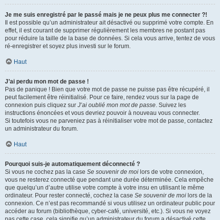
Je me suis enregistré par le passé mais je ne peux plus me connecter ?!
Il est possible qu’un administrateur ait désactivé ou supprimé votre compte. En
effet, il est courant de supprimer régulièrement les membres ne postant pas
pour réduire la taille de la base de données. Si cela vous arrive, tentez de vous
ré-enregistrer et soyez plus investi sur le forum.
Haut
J’ai perdu mon mot de passe !
Pas de panique ! Bien que votre mot de passe ne puisse pas être récupéré, il
peut facilement être réinitialisé. Pour ce faire, rendez vous sur la page de
connexion puis cliquez sur
J’ai oublié mon mot de passe
. Suivez les
instructions énoncées et vous devriez pouvoir à nouveau vous connecter.
Si toutefois vous ne parveniez pas à réinitialiser votre mot de passe, contactez
un administrateur du forum.
Haut
Pourquoi suis-je automatiquement déconnecté ?
Si vous ne cochez pas la case
Se souvenir de moi
lors de votre connexion,
vous ne resterez connecté que pendant une durée déterminée. Cela empêche
que quelqu’un d’autre utilise votre compte à votre insu en utilisant le même
ordinateur. Pour rester connecté, cochez la case
Se souvenir de moi
lors de la
connexion. Ce n’est pas recommandé si vous utilisez un ordinateur public pour
accéder au forum (bibliothèque, cyber-café, université, etc.). Si vous ne voyez
pas cette case, cela signifie qu’un administrateur du forum a désactivé cette