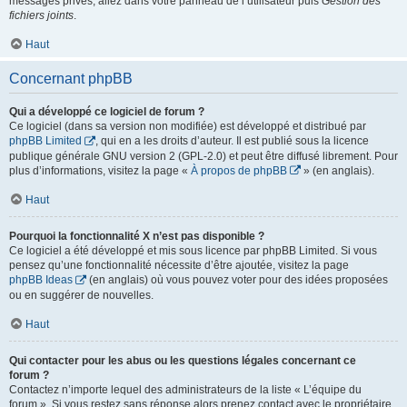
messages privés, allez dans votre panneau de l’utilisateur puis
Gestion des
fichiers joints
.
Haut
Concernant phpBB
Qui a développé ce logiciel de forum ?
Ce logiciel (dans sa version non modifiée) est développé et distribué par
phpBB Limited
, qui en a les droits d’auteur. Il est publié sous la licence
publique générale GNU version 2 (GPL-2.0) et peut être diffusé librement. Pour
plus d’informations, visitez la page «
À propos de phpBB
» (en anglais).
Haut
Pourquoi la fonctionnalité X n’est pas disponible ?
Ce logiciel a été développé et mis sous licence par phpBB Limited. Si vous
pensez qu’une fonctionnalité nécessite d’être ajoutée, visitez la page
phpBB Ideas
(en anglais) où vous pouvez voter pour des idées proposées
ou en suggérer de nouvelles.
Haut
Qui contacter pour les abus ou les questions légales concernant ce
forum ?
Contactez n’importe lequel des administrateurs de la liste « L’équipe du
forum ». Si vous restez sans réponse alors prenez contact avec le propriétaire