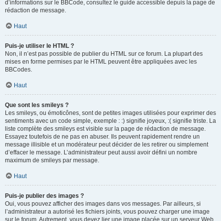
d’informations sur le BBCode, consultez le guide accessible depuis la page de
rédaction de message.
Haut
Puis-je utiliser le HTML ?
Non, il n’est pas possible de publier du HTML sur ce forum. La plupart des
mises en forme permises par le HTML peuvent être appliquées avec les
BBCodes.
Haut
Que sont les smileys ?
Les smileys, ou émoticônes, sont de petites images utilisées pour exprimer des
sentiments avec un code simple, exemple : :) signifie joyeux, :( signifie triste. La
liste complète des smileys est visible sur la page de rédaction de message.
Essayez toutefois de ne pas en abuser. Ils peuvent rapidement rendre un
message illisible et un modérateur peut décider de les retirer ou simplement
d’effacer le message. L’administrateur peut aussi avoir défini un nombre
maximum de smileys par message.
Haut
Puis-je publier des images ?
Oui, vous pouvez afficher des images dans vos messages. Par ailleurs, si
l’administrateur a autorisé les fichiers joints, vous pouvez charger une image
sur le forum. Autrement, vous devez lier une image placée sur un serveur Web