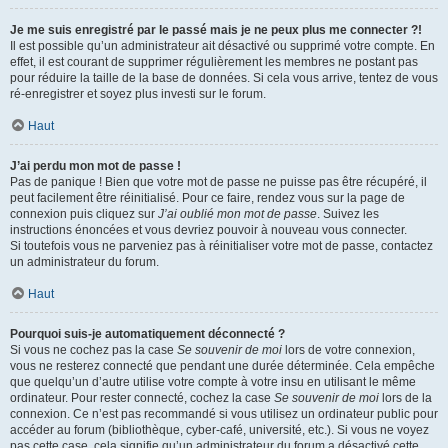
Je me suis enregistré par le passé mais je ne peux plus me connecter ?!
Il est possible qu’un administrateur ait désactivé ou supprimé votre compte. En
effet, il est courant de supprimer régulièrement les membres ne postant pas
pour réduire la taille de la base de données. Si cela vous arrive, tentez de vous
ré-enregistrer et soyez plus investi sur le forum.
Haut
J’ai perdu mon mot de passe !
Pas de panique ! Bien que votre mot de passe ne puisse pas être récupéré, il
peut facilement être réinitialisé. Pour ce faire, rendez vous sur la page de
connexion puis cliquez sur
J’ai oublié mon mot de passe
. Suivez les
instructions énoncées et vous devriez pouvoir à nouveau vous connecter.
Si toutefois vous ne parveniez pas à réinitialiser votre mot de passe, contactez
un administrateur du forum.
Haut
Pourquoi suis-je automatiquement déconnecté ?
Si vous ne cochez pas la case
Se souvenir de moi
lors de votre connexion,
vous ne resterez connecté que pendant une durée déterminée. Cela empêche
que quelqu’un d’autre utilise votre compte à votre insu en utilisant le même
ordinateur. Pour rester connecté, cochez la case
Se souvenir de moi
lors de la
connexion. Ce n’est pas recommandé si vous utilisez un ordinateur public pour
accéder au forum (bibliothèque, cyber-café, université, etc.). Si vous ne voyez
pas cette case, cela signifie qu’un administrateur du forum a désactivé cette