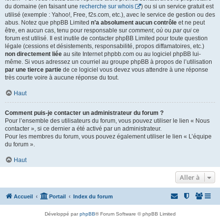
du domaine (en faisant une
recherche sur whois
) ou si un service gratuit est
utilisé (exemple : Yahoo!, Free, f2s.com, etc.), avec le service de gestion ou des
abus. Notez que phpBB Limited
n’a absolument aucun contrôle
et ne peut
être, en aucun cas, tenu pour responsable sur
comment
,
où
ou
par qui
ce
forum est utilisé. Il est inutile de contacter phpBB Limited pour toute question
légale (cessions et désistements, responsabilité, propos diffamatoires, etc.)
non directement liée
au site Internet phpbb.com ou au logiciel phpBB lui-
même. Si vous adressez un courriel au groupe phpBB à propos de l’utilisation
par une tierce partie
de ce logiciel vous devez vous attendre à une réponse
très courte voire à aucune réponse du tout.
Haut
Comment puis-je contacter un administrateur du forum ?
Pour l’ensemble des utilisateurs du forum, vous pouvez utiliser le lien « Nous
contacter », si ce dernier a été activé par un administrateur.
Pour les membres du forum, vous pouvez également utiliser le lien « L’équipe
du forum ».
Haut
Aller à
Accueil
Portail
Index du forum
Développé par
phpBB
® Forum Software © phpBB Limited