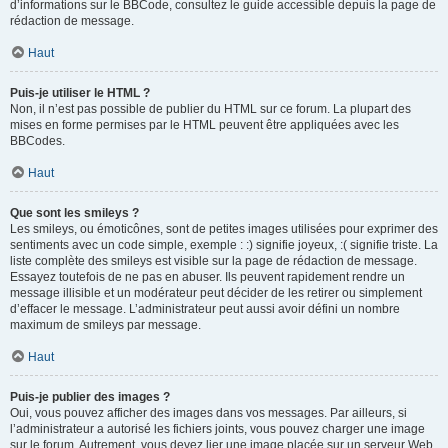
d’informations sur le BBCode, consultez le guide accessible depuis la page de
rédaction de message.
Haut
Puis-je utiliser le HTML ?
Non, il n’est pas possible de publier du HTML sur ce forum. La plupart des
mises en forme permises par le HTML peuvent être appliquées avec les
BBCodes.
Haut
Que sont les smileys ?
Les smileys, ou émoticônes, sont de petites images utilisées pour exprimer des
sentiments avec un code simple, exemple : :) signifie joyeux, :( signifie triste. La
liste complète des smileys est visible sur la page de rédaction de message.
Essayez toutefois de ne pas en abuser. Ils peuvent rapidement rendre un
message illisible et un modérateur peut décider de les retirer ou simplement
d’effacer le message. L’administrateur peut aussi avoir défini un nombre
maximum de smileys par message.
Haut
Puis-je publier des images ?
Oui, vous pouvez afficher des images dans vos messages. Par ailleurs, si
l’administrateur a autorisé les fichiers joints, vous pouvez charger une image
sur le forum. Autrement, vous devez lier une image placée sur un serveur Web