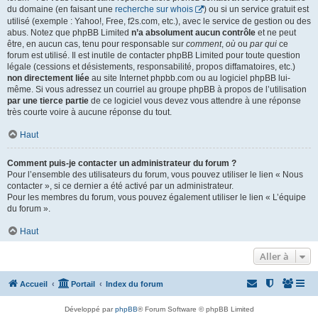
du domaine (en faisant une
recherche sur whois
) ou si un service gratuit est
utilisé (exemple : Yahoo!, Free, f2s.com, etc.), avec le service de gestion ou des
abus. Notez que phpBB Limited
n’a absolument aucun contrôle
et ne peut
être, en aucun cas, tenu pour responsable sur
comment
,
où
ou
par qui
ce
forum est utilisé. Il est inutile de contacter phpBB Limited pour toute question
légale (cessions et désistements, responsabilité, propos diffamatoires, etc.)
non directement liée
au site Internet phpbb.com ou au logiciel phpBB lui-
même. Si vous adressez un courriel au groupe phpBB à propos de l’utilisation
par une tierce partie
de ce logiciel vous devez vous attendre à une réponse
très courte voire à aucune réponse du tout.
Haut
Comment puis-je contacter un administrateur du forum ?
Pour l’ensemble des utilisateurs du forum, vous pouvez utiliser le lien « Nous
contacter », si ce dernier a été activé par un administrateur.
Pour les membres du forum, vous pouvez également utiliser le lien « L’équipe
du forum ».
Haut
Aller à
Accueil
Portail
Index du forum
Développé par
phpBB
® Forum Software © phpBB Limited