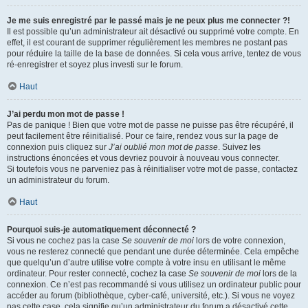
Je me suis enregistré par le passé mais je ne peux plus me connecter ?!
Il est possible qu’un administrateur ait désactivé ou supprimé votre compte. En
effet, il est courant de supprimer régulièrement les membres ne postant pas
pour réduire la taille de la base de données. Si cela vous arrive, tentez de vous
ré-enregistrer et soyez plus investi sur le forum.
Haut
J’ai perdu mon mot de passe !
Pas de panique ! Bien que votre mot de passe ne puisse pas être récupéré, il
peut facilement être réinitialisé. Pour ce faire, rendez vous sur la page de
connexion puis cliquez sur
J’ai oublié mon mot de passe
. Suivez les
instructions énoncées et vous devriez pouvoir à nouveau vous connecter.
Si toutefois vous ne parveniez pas à réinitialiser votre mot de passe, contactez
un administrateur du forum.
Haut
Pourquoi suis-je automatiquement déconnecté ?
Si vous ne cochez pas la case
Se souvenir de moi
lors de votre connexion,
vous ne resterez connecté que pendant une durée déterminée. Cela empêche
que quelqu’un d’autre utilise votre compte à votre insu en utilisant le même
ordinateur. Pour rester connecté, cochez la case
Se souvenir de moi
lors de la
connexion. Ce n’est pas recommandé si vous utilisez un ordinateur public pour
accéder au forum (bibliothèque, cyber-café, université, etc.). Si vous ne voyez
pas cette case, cela signifie qu’un administrateur du forum a désactivé cette