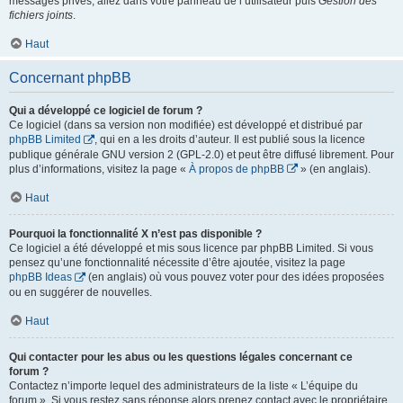
messages privés, allez dans votre panneau de l’utilisateur puis
Gestion des
fichiers joints
.
Haut
Concernant phpBB
Qui a développé ce logiciel de forum ?
Ce logiciel (dans sa version non modifiée) est développé et distribué par
phpBB Limited
, qui en a les droits d’auteur. Il est publié sous la licence
publique générale GNU version 2 (GPL-2.0) et peut être diffusé librement. Pour
plus d’informations, visitez la page «
À propos de phpBB
» (en anglais).
Haut
Pourquoi la fonctionnalité X n’est pas disponible ?
Ce logiciel a été développé et mis sous licence par phpBB Limited. Si vous
pensez qu’une fonctionnalité nécessite d’être ajoutée, visitez la page
phpBB Ideas
(en anglais) où vous pouvez voter pour des idées proposées
ou en suggérer de nouvelles.
Haut
Qui contacter pour les abus ou les questions légales concernant ce
forum ?
Contactez n’importe lequel des administrateurs de la liste « L’équipe du
forum ». Si vous restez sans réponse alors prenez contact avec le propriétaire