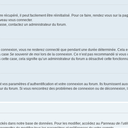
 récupéré, il peut facilement être réinitialisé. Pour ce faire, rendez vous sur la p
uveau vous connecter.
passe, contactez un administrateur du forum.
e connexion, vous ne resterez connecté que pendant une durée déterminée. Cela em
la case
Se souvenir de moi
lors de la connexion. Ce n’est pas recommandé si vous u
s cette case, cela signifie qu’un administrateur du forum a désactivé cette fonctionna
os paramètres d’authentification et votre connexion au forum. Ils fournissent aussi
teur du forum. Si vous rencontrez des problèmes de connexion ou de déconnexion, l
ockés dans notre base de données. Pour les modifier, accédez au
Panneau de l’util