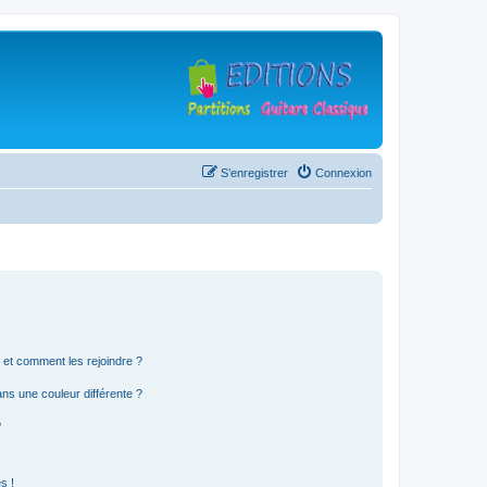
S’enregistrer
Connexion
s et comment les rejoindre ?
s une couleur différente ?
?
s !