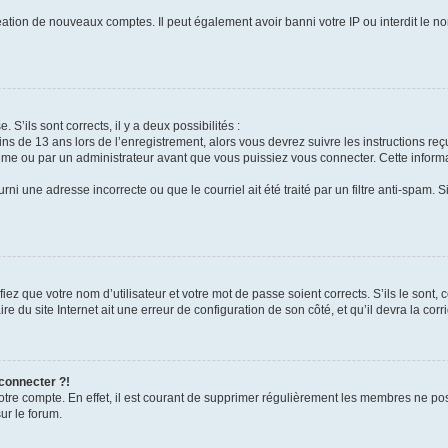
réation de nouveaux comptes. Il peut également avoir banni votre IP ou interdit le no
 S’ils sont corrects, il y a deux possibilités :
ins de 13 ans lors de l’enregistrement, alors vous devrez suivre les instructions r
me ou par un administrateur avant que vous puissiez vous connecter. Cette informat
rni une adresse incorrecte ou que le courriel ait été traité par un filtre anti-spam. S
iez que votre nom d’utilisateur et votre mot de passe soient corrects. S’ils le sont,
e du site Internet ait une erreur de configuration de son côté, et qu’il devra la corri
 connecter ?!
votre compte. En effet, il est courant de supprimer régulièrement les membres ne pos
ur le forum.