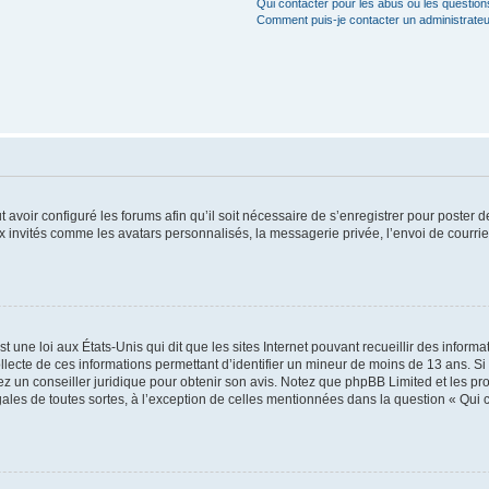
Qui contacter pour les abus ou les questio
Comment puis-je contacter un administrateu
t avoir configuré les forums afin qu’il soit nécessaire de s’enregistrer pour poster
x invités comme les avatars personnalisés, la messagerie privée, l’envoi de courri
t une loi aux États-Unis qui dit que les sites Internet pouvant recueillir des infor
ollecte de ces informations permettant d’identifier un mineur de moins de 13 ans. S
tez un conseiller juridique pour obtenir son avis. Notez que phpBB Limited et les pr
gales de toutes sortes, à l’exception de celles mentionnées dans la question « Qui