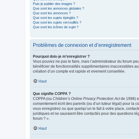
Puis-je publier des images ?
Que sont les annonces globales ?
Que sont les annonces ?
Que sont les sujets épinglés ?
Que sont les sujets verrouillés ?
Que sont les icônes de sujet ?
Problèmes de connexion et d’enregistrement
Pourquoi dois-je m’enregistrer ?
Vous pouvez ne pas le faire, mais l’administrateur du forum peu
bénéficier de fonctionnalités supplémentaires inaccessibles au
création d’un compte est rapide et vivement conseillée.
Haut
Que signifie COPPA ?
COPPA (ou
Children’s Online Privacy Protection Act
de 1998) es
consentement écrit des parents (ou d’un tuteur légal) pour la c
vous enregistrez ou que quelqu’un le fait à votre place, contac
juridiques et ne sauraient être contactés pour des questions lé
forum ? ».
Haut