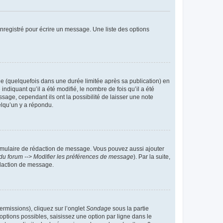
nregistré pour écrire un message. Une liste des options
 (quelquefois dans une durée limitée après sa publication) en
iquant qu’il a été modifié, le nombre de fois qu’il a été
sage, cependant ils ont la possibilité de laisser une note
elqu’un y a répondu.
rmulaire de rédaction de message. Vous pouvez aussi ajouter
du forum --> Modifier les préférences de message
). Par la suite,
daction de message.
ermissions), cliquez sur l’onglet
Sondage
sous la partie
ptions possibles, saisissez une option par ligne dans le