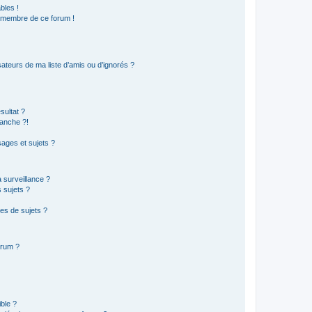
bles !
n membre de ce forum !
ateurs de ma liste d’amis ou d’ignorés ?
sultat ?
anche ?!
ages et sujets ?
a surveillance ?
 sujets ?
es de sujets ?
orum ?
ible ?