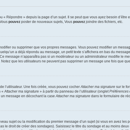
 « Répondre » depuis la page d’un sujet. Il se peut que vous ayez besoin d’être e
: Vous
pouvez
poster de nouveaux sujets, Vous
pouvez
joindre des fichiers, etc.
modifier ou supprimer que vos propres messages. Vous pouvez modifier un message
lqu’un a déjà répondu au message, un petit texte s’affichera en bas du message ind
n. Ce message n’apparaîtra pas si un modérateur ou un administrateur modifie le mes
ive. Notez que les utilisateurs ne peuvent pas supprimer un message une fois que qu
e l’utilisateur. Une fois créée, vous pouvez cocher
Attacher ma signature
sur le fo
 « Attacher ma signature » à partir du panneau de l’utilisateur (onglet
Préférences 
 à un message en décochant la case
Attacher ma signature
dans le formulaire de ré
ouveau sujet ou la modification du premier message d’un sujet (si vous en avez les p
 le droit de créer des sondages). Saisissez le titre du sondage et au moins deux o