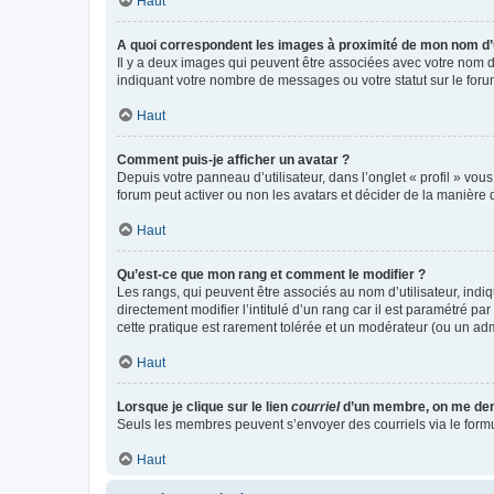
Haut
A quoi correspondent les images à proximité de mon nom d’u
Il y a deux images qui peuvent être associées avec votre nom d’
indiquant votre nombre de messages ou votre statut sur le fo
Haut
Comment puis-je afficher un avatar ?
Depuis votre panneau d’utilisateur, dans l’onglet « profil » vou
forum peut activer ou non les avatars et décider de la manière d
Haut
Qu’est-ce que mon rang et comment le modifier ?
Les rangs, qui peuvent être associés au nom d’utilisateur, ind
directement modifier l’intitulé d’un rang car il est paramétré p
cette pratique est rarement tolérée et un modérateur (ou un ad
Haut
Lorsque je clique sur le lien
courriel
d’un membre, on me de
Seuls les membres peuvent s’envoyer des courriels via le formulai
Haut