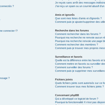
Je reçois sans arrêt des messages indésira
 connectés ?
J’ai reçu un spam ou un courriel abusif d’u
Amis et ignorés
Que sont mes listes d’amis et d’ignorés ?
?
Comment puis-je ajouter/supprimer des utilis
Recherche dans les forums
e connecter !?
Comment rechercher dans les forums ?
Pourquoi ma recherche ne renvoie aucun ré
Pourquoi ma recherche renvoie une page bl
Comment rechercher des membres ?
Comment puis-je trouver mes propres mess
Surveillance et favoris
Quelle est la différence entre les favoris et l
Comment mettre en favoris ou surveiller des
Comment surveiller des forums ?
Comment puis-je supprimer mes surveillanc
message ?
Fichiers joints
Quels fichiers joints sont autorisés sur ce f
Comment trouver tous mes fichiers joints ?
Concernant phpBB
Qui a développé ce logiciel de forum ?
Pourquoi la fonctionnalité X n’est pas dispon