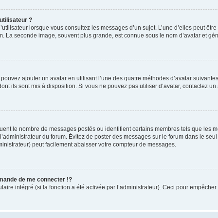
tilisateur ?
utilisateur lorsque vous consultez les messages d’un sujet. L’une d’elles peut êtr
rum. La seconde image, souvent plus grande, est connue sous le nom d’avatar et 
s pouvez ajouter un avatar en utilisant l’une des quatre méthodes d’avatar suivantes 
ont ils sont mis à disposition. Si vous ne pouvez pas utiliser d’avatar, contactez un
iquent le nombre de messages postés ou identifient certains membres tels que les 
ar l’administrateur du forum. Évitez de poster des messages sur le forum dans le seu
ministrateur) peut facilement abaisser votre compteur de messages.
mande de me connecter !?
re intégré (si la fonction a été activée par l’administrateur). Ceci pour empêcher l’u