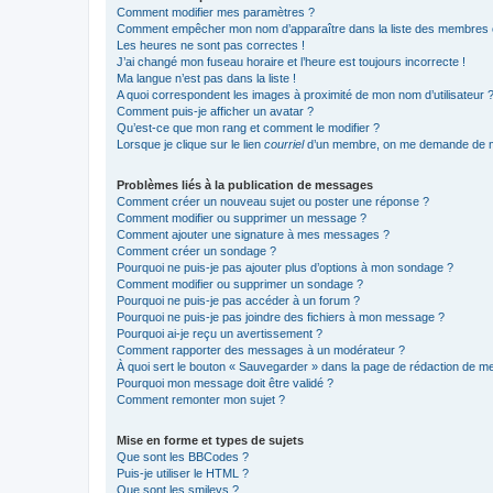
Comment modifier mes paramètres ?
Comment empêcher mon nom d’apparaître dans la liste des membres
Les heures ne sont pas correctes !
J’ai changé mon fuseau horaire et l’heure est toujours incorrecte !
Ma langue n’est pas dans la liste !
A quoi correspondent les images à proximité de mon nom d’utilisateur 
Comment puis-je afficher un avatar ?
Qu’est-ce que mon rang et comment le modifier ?
Lorsque je clique sur le lien
courriel
d’un membre, on me demande de m
Problèmes liés à la publication de messages
Comment créer un nouveau sujet ou poster une réponse ?
Comment modifier ou supprimer un message ?
Comment ajouter une signature à mes messages ?
Comment créer un sondage ?
Pourquoi ne puis-je pas ajouter plus d’options à mon sondage ?
Comment modifier ou supprimer un sondage ?
Pourquoi ne puis-je pas accéder à un forum ?
Pourquoi ne puis-je pas joindre des fichiers à mon message ?
Pourquoi ai-je reçu un avertissement ?
Comment rapporter des messages à un modérateur ?
À quoi sert le bouton « Sauvegarder » dans la page de rédaction de 
Pourquoi mon message doit être validé ?
Comment remonter mon sujet ?
Mise en forme et types de sujets
Que sont les BBCodes ?
Puis-je utiliser le HTML ?
Que sont les smileys ?