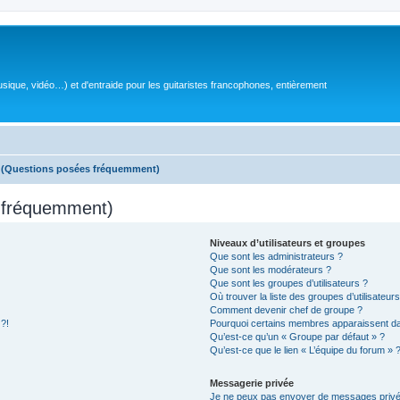
sique, vidéo…) et d'entraide pour les guitaristes francophones, entièrement
s (Questions posées fréquemment)
s fréquemment)
Niveaux d’utilisateurs et groupes
Que sont les administrateurs ?
Que sont les modérateurs ?
Que sont les groupes d’utilisateurs ?
Où trouver la liste des groupes d’utilisateur
Comment devenir chef de groupe ?
 ?!
Pourquoi certains membres apparaissent dan
Qu’est-ce qu’un « Groupe par défaut » ?
Qu’est-ce que le lien « L’équipe du forum » 
Messagerie privée
Je ne peux pas envoyer de messages privé