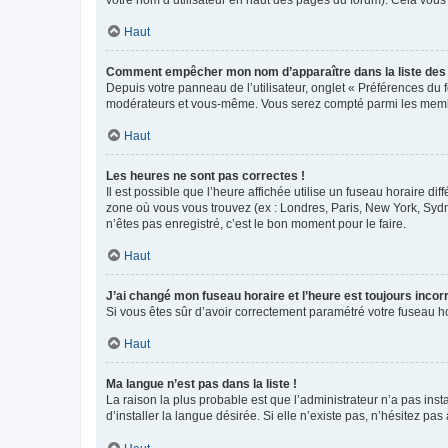
votre nom d’utilisateur en haut des pages du forum). Cela vous
Haut
Comment empêcher mon nom d’apparaître dans la liste de
Depuis votre panneau de l’utilisateur, onglet « Préférences du 
modérateurs et vous-même. Vous serez compté parmi les membr
Haut
Les heures ne sont pas correctes !
Il est possible que l’heure affichée utilise un fuseau horaire d
zone où vous vous trouvez (ex : Londres, Paris, New York, Syd
n’êtes pas enregistré, c’est le bon moment pour le faire.
Haut
J’ai changé mon fuseau horaire et l’heure est toujours incorr
Si vous êtes sûr d’avoir correctement paramétré votre fuseau hor
Haut
Ma langue n’est pas dans la liste !
La raison la plus probable est que l’administrateur n’a pas i
d’installer la langue désirée. Si elle n’existe pas, n’hésitez pa