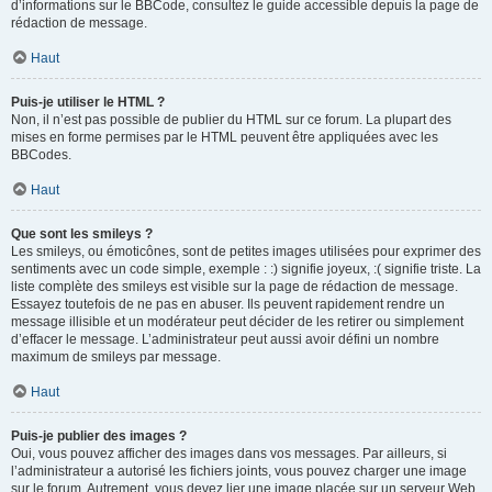
d’informations sur le BBCode, consultez le guide accessible depuis la page de
rédaction de message.
Haut
Puis-je utiliser le HTML ?
Non, il n’est pas possible de publier du HTML sur ce forum. La plupart des
mises en forme permises par le HTML peuvent être appliquées avec les
BBCodes.
Haut
Que sont les smileys ?
Les smileys, ou émoticônes, sont de petites images utilisées pour exprimer des
sentiments avec un code simple, exemple : :) signifie joyeux, :( signifie triste. La
liste complète des smileys est visible sur la page de rédaction de message.
Essayez toutefois de ne pas en abuser. Ils peuvent rapidement rendre un
message illisible et un modérateur peut décider de les retirer ou simplement
d’effacer le message. L’administrateur peut aussi avoir défini un nombre
maximum de smileys par message.
Haut
Puis-je publier des images ?
Oui, vous pouvez afficher des images dans vos messages. Par ailleurs, si
l’administrateur a autorisé les fichiers joints, vous pouvez charger une image
sur le forum. Autrement, vous devez lier une image placée sur un serveur Web