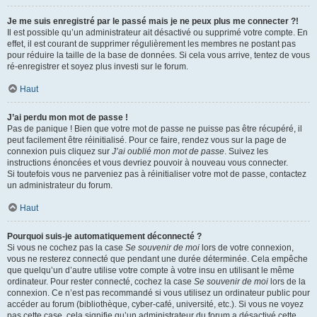
Je me suis enregistré par le passé mais je ne peux plus me connecter ?!
Il est possible qu’un administrateur ait désactivé ou supprimé votre compte. En
effet, il est courant de supprimer régulièrement les membres ne postant pas
pour réduire la taille de la base de données. Si cela vous arrive, tentez de vous
ré-enregistrer et soyez plus investi sur le forum.
Haut
J’ai perdu mon mot de passe !
Pas de panique ! Bien que votre mot de passe ne puisse pas être récupéré, il
peut facilement être réinitialisé. Pour ce faire, rendez vous sur la page de
connexion puis cliquez sur
J’ai oublié mon mot de passe
. Suivez les
instructions énoncées et vous devriez pouvoir à nouveau vous connecter.
Si toutefois vous ne parveniez pas à réinitialiser votre mot de passe, contactez
un administrateur du forum.
Haut
Pourquoi suis-je automatiquement déconnecté ?
Si vous ne cochez pas la case
Se souvenir de moi
lors de votre connexion,
vous ne resterez connecté que pendant une durée déterminée. Cela empêche
que quelqu’un d’autre utilise votre compte à votre insu en utilisant le même
ordinateur. Pour rester connecté, cochez la case
Se souvenir de moi
lors de la
connexion. Ce n’est pas recommandé si vous utilisez un ordinateur public pour
accéder au forum (bibliothèque, cyber-café, université, etc.). Si vous ne voyez
pas cette case, cela signifie qu’un administrateur du forum a désactivé cette