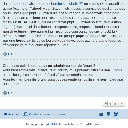
du domaine (en faisant une
recherche sur whois
) ou si un service gratuit est
utilisé (exemple : Yahoo!, Free, f2s.com, etc.), avec le service de gestion ou des
abus. Notez que phpBB Limited
n’a absolument aucun contrôle
et ne peut
être, en aucun cas, tenu pour responsable sur
comment
,
où
ou
par qui
ce
forum est utilisé. Il est inutile de contacter phpBB Limited pour toute question
légale (cessions et désistements, responsabilité, propos diffamatoires, etc.)
non directement liée
au site Internet phpbb.com ou au logiciel phpBB lui-
même. Si vous adressez un courriel au groupe phpBB à propos de l’utilisation
par une tierce partie
de ce logiciel vous devez vous attendre à une réponse
très courte voire à aucune réponse du tout.
Haut
Comment puis-je contacter un administrateur du forum ?
Pour l’ensemble des utilisateurs du forum, vous pouvez utiliser le lien « Nous
contacter », si ce dernier a été activé par un administrateur.
Pour les membres du forum, vous pouvez également utiliser le lien « L’équipe
du forum ».
Haut
Aller à
Accueil
Portail
Index du forum
Développé par
phpBB
® Forum Software © phpBB Limited