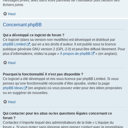
messages privés, allez dans votre panneau de l’utilisateur puis
Gestion des
fichiers joints
.
Haut
Concernant phpBB
Qui a développé ce logiciel de forum ?
Ce logiciel (dans sa version non modifiée) est développé et distribué par
phpBB Limited
, qui en a les droits d’auteur. Il est publié sous la licence
publique générale GNU version 2 (GPL-2.0) et peut être diffusé librement. Pour
plus d’informations, visitez la page «
À propos de phpBB
» (en anglais).
Haut
Pourquoi la fonctionnalité X n’est pas disponible ?
Ce logiciel a été développé et mis sous licence par phpBB Limited. Si vous
pensez qu’une fonctionnalité nécessite d’être ajoutée, visitez la page
phpBB Ideas
(en anglais) où vous pouvez voter pour des idées proposées
ou en suggérer de nouvelles.
Haut
Qui contacter pour les abus ou les questions légales concernant ce
forum ?
Contactez n’importe lequel des administrateurs de la liste « L’équipe du
forum ». Si vous restez sans réponse alors prenez contact avec le propriétaire