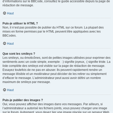
d’informations sur le BBCode, consultez le guide accessible depuis la page de
rédaction de message.
Haut
Puis-je utiliser le HTML ?
Non, il n’est pas possible de publier du HTML sur ce forum. La plupart des
mises en forme permises par le HTML peuvent être appliquées avec les
BBCodes.
Haut
Que sont les smileys ?
Les smileys, ou émoticônes, sont de petites images utilisées pour exprimer des
sentiments avec un code simple, exemple : :) signifie joyeux, :( signifie triste. La
liste complète des smileys est visible sur la page de rédaction de message.
Essayez toutefois de ne pas en abuser. Ils peuvent rapidement rendre un
message illisible et un modérateur peut décider de les retirer ou simplement
d’effacer le message. L’administrateur peut aussi avoir défini un nombre
maximum de smileys par message.
Haut
Puis-je publier des images ?
Oui, vous pouvez afficher des images dans vos messages. Par ailleurs, si
l’administrateur a autorisé les fichiers joints, vous pouvez charger une image
sur le forum. Autrement, vous devez lier une image placée sur un serveur Web