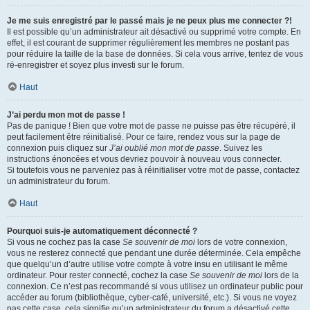
Je me suis enregistré par le passé mais je ne peux plus me connecter ?!
Il est possible qu’un administrateur ait désactivé ou supprimé votre compte. En
effet, il est courant de supprimer régulièrement les membres ne postant pas
pour réduire la taille de la base de données. Si cela vous arrive, tentez de vous
ré-enregistrer et soyez plus investi sur le forum.
Haut
J’ai perdu mon mot de passe !
Pas de panique ! Bien que votre mot de passe ne puisse pas être récupéré, il
peut facilement être réinitialisé. Pour ce faire, rendez vous sur la page de
connexion puis cliquez sur
J’ai oublié mon mot de passe
. Suivez les
instructions énoncées et vous devriez pouvoir à nouveau vous connecter.
Si toutefois vous ne parveniez pas à réinitialiser votre mot de passe, contactez
un administrateur du forum.
Haut
Pourquoi suis-je automatiquement déconnecté ?
Si vous ne cochez pas la case
Se souvenir de moi
lors de votre connexion,
vous ne resterez connecté que pendant une durée déterminée. Cela empêche
que quelqu’un d’autre utilise votre compte à votre insu en utilisant le même
ordinateur. Pour rester connecté, cochez la case
Se souvenir de moi
lors de la
connexion. Ce n’est pas recommandé si vous utilisez un ordinateur public pour
accéder au forum (bibliothèque, cyber-café, université, etc.). Si vous ne voyez
pas cette case, cela signifie qu’un administrateur du forum a désactivé cette