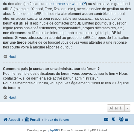
du domaine (en faisant une
recherche sur whois
) ou si un service gratuit est
utilisé (exemple : Yahoo!, Free, f2s.com, etc.), avec le service de gestion ou des
abus. Notez que phpBB Limited
n’a absolument aucun contrôle
et ne peut
être, en aucun cas, tenu pour responsable sur
comment
,
où
ou
par qui
ce
forum est utilisé. Il est inutile de contacter phpBB Limited pour toute question
légale (cessions et désistements, responsabilité, propos diffamatoires, etc.)
non directement liée
au site Internet phpbb.com ou au logiciel phpBB lui-
même. Si vous adressez un courriel au groupe phpBB à propos de l’utilisation
par une tierce partie
de ce logiciel vous devez vous attendre à une réponse
très courte voire à aucune réponse du tout.
Haut
Comment puis-je contacter un administrateur du forum ?
Pour l’ensemble des utilisateurs du forum, vous pouvez utiliser le lien « Nous
contacter », si ce dernier a été activé par un administrateur.
Pour les membres du forum, vous pouvez également utiliser le lien « L’équipe
du forum ».
Haut
Aller à
Accueil
Portail
Index du forum
Développé par
phpBB
® Forum Software © phpBB Limited