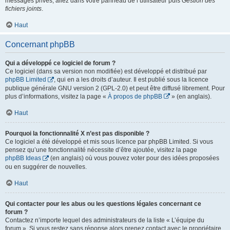
messages privés, allez dans votre panneau de l’utilisateur puis
Gestion des
fichiers joints
.
Haut
Concernant phpBB
Qui a développé ce logiciel de forum ?
Ce logiciel (dans sa version non modifiée) est développé et distribué par
phpBB Limited
, qui en a les droits d’auteur. Il est publié sous la licence
publique générale GNU version 2 (GPL-2.0) et peut être diffusé librement. Pour
plus d’informations, visitez la page «
À propos de phpBB
» (en anglais).
Haut
Pourquoi la fonctionnalité X n’est pas disponible ?
Ce logiciel a été développé et mis sous licence par phpBB Limited. Si vous
pensez qu’une fonctionnalité nécessite d’être ajoutée, visitez la page
phpBB Ideas
(en anglais) où vous pouvez voter pour des idées proposées
ou en suggérer de nouvelles.
Haut
Qui contacter pour les abus ou les questions légales concernant ce
forum ?
Contactez n’importe lequel des administrateurs de la liste « L’équipe du
forum ». Si vous restez sans réponse alors prenez contact avec le propriétaire