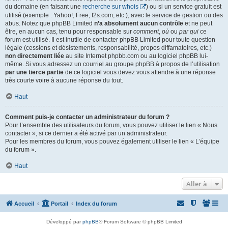
du domaine (en faisant une
recherche sur whois
) ou si un service gratuit est
utilisé (exemple : Yahoo!, Free, f2s.com, etc.), avec le service de gestion ou des
abus. Notez que phpBB Limited
n’a absolument aucun contrôle
et ne peut
être, en aucun cas, tenu pour responsable sur
comment
,
où
ou
par qui
ce
forum est utilisé. Il est inutile de contacter phpBB Limited pour toute question
légale (cessions et désistements, responsabilité, propos diffamatoires, etc.)
non directement liée
au site Internet phpbb.com ou au logiciel phpBB lui-
même. Si vous adressez un courriel au groupe phpBB à propos de l’utilisation
par une tierce partie
de ce logiciel vous devez vous attendre à une réponse
très courte voire à aucune réponse du tout.
Haut
Comment puis-je contacter un administrateur du forum ?
Pour l’ensemble des utilisateurs du forum, vous pouvez utiliser le lien « Nous
contacter », si ce dernier a été activé par un administrateur.
Pour les membres du forum, vous pouvez également utiliser le lien « L’équipe
du forum ».
Haut
Aller à
Accueil
Portail
Index du forum
Développé par
phpBB
® Forum Software © phpBB Limited