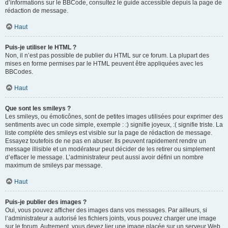
d’informations sur le BBCode, consultez le guide accessible depuis la page de
rédaction de message.
Haut
Puis-je utiliser le HTML ?
Non, il n’est pas possible de publier du HTML sur ce forum. La plupart des
mises en forme permises par le HTML peuvent être appliquées avec les
BBCodes.
Haut
Que sont les smileys ?
Les smileys, ou émoticônes, sont de petites images utilisées pour exprimer des
sentiments avec un code simple, exemple : :) signifie joyeux, :( signifie triste. La
liste complète des smileys est visible sur la page de rédaction de message.
Essayez toutefois de ne pas en abuser. Ils peuvent rapidement rendre un
message illisible et un modérateur peut décider de les retirer ou simplement
d’effacer le message. L’administrateur peut aussi avoir défini un nombre
maximum de smileys par message.
Haut
Puis-je publier des images ?
Oui, vous pouvez afficher des images dans vos messages. Par ailleurs, si
l’administrateur a autorisé les fichiers joints, vous pouvez charger une image
sur le forum. Autrement, vous devez lier une image placée sur un serveur Web