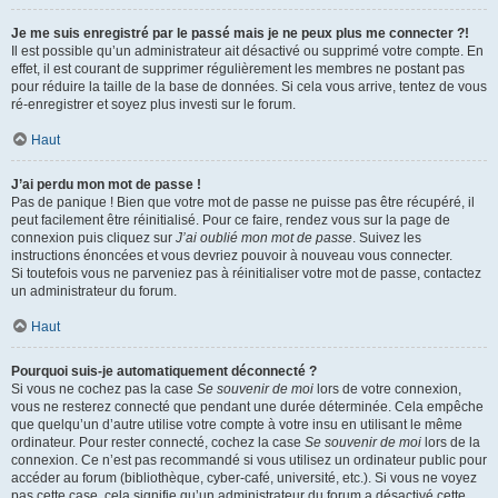
Je me suis enregistré par le passé mais je ne peux plus me connecter ?!
Il est possible qu’un administrateur ait désactivé ou supprimé votre compte. En
effet, il est courant de supprimer régulièrement les membres ne postant pas
pour réduire la taille de la base de données. Si cela vous arrive, tentez de vous
ré-enregistrer et soyez plus investi sur le forum.
Haut
J’ai perdu mon mot de passe !
Pas de panique ! Bien que votre mot de passe ne puisse pas être récupéré, il
peut facilement être réinitialisé. Pour ce faire, rendez vous sur la page de
connexion puis cliquez sur
J’ai oublié mon mot de passe
. Suivez les
instructions énoncées et vous devriez pouvoir à nouveau vous connecter.
Si toutefois vous ne parveniez pas à réinitialiser votre mot de passe, contactez
un administrateur du forum.
Haut
Pourquoi suis-je automatiquement déconnecté ?
Si vous ne cochez pas la case
Se souvenir de moi
lors de votre connexion,
vous ne resterez connecté que pendant une durée déterminée. Cela empêche
que quelqu’un d’autre utilise votre compte à votre insu en utilisant le même
ordinateur. Pour rester connecté, cochez la case
Se souvenir de moi
lors de la
connexion. Ce n’est pas recommandé si vous utilisez un ordinateur public pour
accéder au forum (bibliothèque, cyber-café, université, etc.). Si vous ne voyez
pas cette case, cela signifie qu’un administrateur du forum a désactivé cette