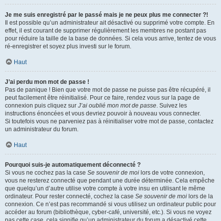
Je me suis enregistré par le passé mais je ne peux plus me connecter ?!
Il est possible qu’un administrateur ait désactivé ou supprimé votre compte. En
effet, il est courant de supprimer régulièrement les membres ne postant pas
pour réduire la taille de la base de données. Si cela vous arrive, tentez de vous
ré-enregistrer et soyez plus investi sur le forum.
Haut
J’ai perdu mon mot de passe !
Pas de panique ! Bien que votre mot de passe ne puisse pas être récupéré, il
peut facilement être réinitialisé. Pour ce faire, rendez vous sur la page de
connexion puis cliquez sur
J’ai oublié mon mot de passe
. Suivez les
instructions énoncées et vous devriez pouvoir à nouveau vous connecter.
Si toutefois vous ne parveniez pas à réinitialiser votre mot de passe, contactez
un administrateur du forum.
Haut
Pourquoi suis-je automatiquement déconnecté ?
Si vous ne cochez pas la case
Se souvenir de moi
lors de votre connexion,
vous ne resterez connecté que pendant une durée déterminée. Cela empêche
que quelqu’un d’autre utilise votre compte à votre insu en utilisant le même
ordinateur. Pour rester connecté, cochez la case
Se souvenir de moi
lors de la
connexion. Ce n’est pas recommandé si vous utilisez un ordinateur public pour
accéder au forum (bibliothèque, cyber-café, université, etc.). Si vous ne voyez
pas cette case, cela signifie qu’un administrateur du forum a désactivé cette