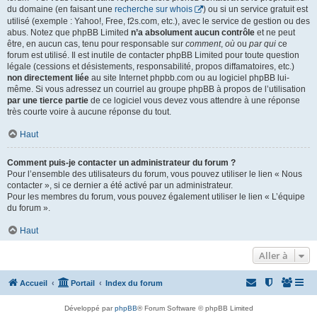
du domaine (en faisant une
recherche sur whois
) ou si un service gratuit est
utilisé (exemple : Yahoo!, Free, f2s.com, etc.), avec le service de gestion ou des
abus. Notez que phpBB Limited
n’a absolument aucun contrôle
et ne peut
être, en aucun cas, tenu pour responsable sur
comment
,
où
ou
par qui
ce
forum est utilisé. Il est inutile de contacter phpBB Limited pour toute question
légale (cessions et désistements, responsabilité, propos diffamatoires, etc.)
non directement liée
au site Internet phpbb.com ou au logiciel phpBB lui-
même. Si vous adressez un courriel au groupe phpBB à propos de l’utilisation
par une tierce partie
de ce logiciel vous devez vous attendre à une réponse
très courte voire à aucune réponse du tout.
Haut
Comment puis-je contacter un administrateur du forum ?
Pour l’ensemble des utilisateurs du forum, vous pouvez utiliser le lien « Nous
contacter », si ce dernier a été activé par un administrateur.
Pour les membres du forum, vous pouvez également utiliser le lien « L’équipe
du forum ».
Haut
Aller à
Accueil
Portail
Index du forum
Développé par
phpBB
® Forum Software © phpBB Limited