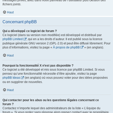
messages privés, allez dans votre panneau de l’utilisateur puis
Gestion des
fichiers joints
.
Haut
Concernant phpBB
Qui a développé ce logiciel de forum ?
Ce logiciel (dans sa version non modifiée) est développé et distribué par
phpBB Limited
, qui en a les droits d’auteur. Il est publié sous la licence
publique générale GNU version 2 (GPL-2.0) et peut être diffusé librement. Pour
plus d’informations, visitez la page «
À propos de phpBB
» (en anglais).
Haut
Pourquoi la fonctionnalité X n’est pas disponible ?
Ce logiciel a été développé et mis sous licence par phpBB Limited. Si vous
pensez qu’une fonctionnalité nécessite d’être ajoutée, visitez la page
phpBB Ideas
(en anglais) où vous pouvez voter pour des idées proposées
ou en suggérer de nouvelles.
Haut
Qui contacter pour les abus ou les questions légales concernant ce
forum ?
Contactez n’importe lequel des administrateurs de la liste « L’équipe du
forum ». Si vous restez sans réponse alors prenez contact avec le propriétaire