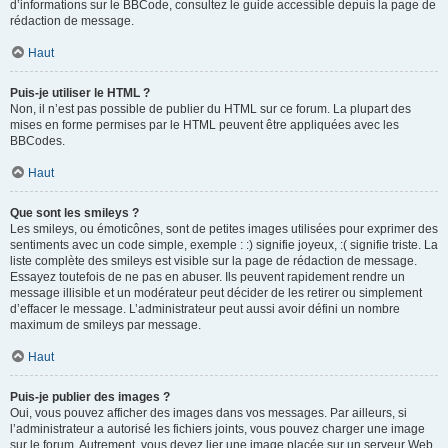
d’informations sur le BBCode, consultez le guide accessible depuis la page de
rédaction de message.
Haut
Puis-je utiliser le HTML ?
Non, il n’est pas possible de publier du HTML sur ce forum. La plupart des
mises en forme permises par le HTML peuvent être appliquées avec les
BBCodes.
Haut
Que sont les smileys ?
Les smileys, ou émoticônes, sont de petites images utilisées pour exprimer des
sentiments avec un code simple, exemple : :) signifie joyeux, :( signifie triste. La
liste complète des smileys est visible sur la page de rédaction de message.
Essayez toutefois de ne pas en abuser. Ils peuvent rapidement rendre un
message illisible et un modérateur peut décider de les retirer ou simplement
d’effacer le message. L’administrateur peut aussi avoir défini un nombre
maximum de smileys par message.
Haut
Puis-je publier des images ?
Oui, vous pouvez afficher des images dans vos messages. Par ailleurs, si
l’administrateur a autorisé les fichiers joints, vous pouvez charger une image
sur le forum. Autrement, vous devez lier une image placée sur un serveur Web