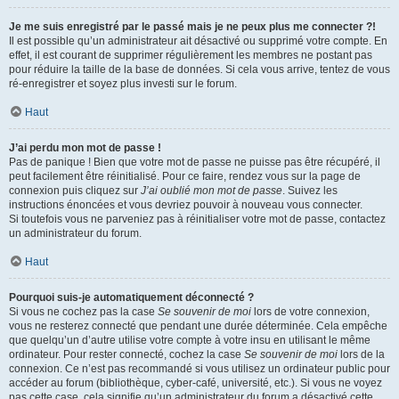
Je me suis enregistré par le passé mais je ne peux plus me connecter ?!
Il est possible qu’un administrateur ait désactivé ou supprimé votre compte. En
effet, il est courant de supprimer régulièrement les membres ne postant pas
pour réduire la taille de la base de données. Si cela vous arrive, tentez de vous
ré-enregistrer et soyez plus investi sur le forum.
Haut
J’ai perdu mon mot de passe !
Pas de panique ! Bien que votre mot de passe ne puisse pas être récupéré, il
peut facilement être réinitialisé. Pour ce faire, rendez vous sur la page de
connexion puis cliquez sur
J’ai oublié mon mot de passe
. Suivez les
instructions énoncées et vous devriez pouvoir à nouveau vous connecter.
Si toutefois vous ne parveniez pas à réinitialiser votre mot de passe, contactez
un administrateur du forum.
Haut
Pourquoi suis-je automatiquement déconnecté ?
Si vous ne cochez pas la case
Se souvenir de moi
lors de votre connexion,
vous ne resterez connecté que pendant une durée déterminée. Cela empêche
que quelqu’un d’autre utilise votre compte à votre insu en utilisant le même
ordinateur. Pour rester connecté, cochez la case
Se souvenir de moi
lors de la
connexion. Ce n’est pas recommandé si vous utilisez un ordinateur public pour
accéder au forum (bibliothèque, cyber-café, université, etc.). Si vous ne voyez
pas cette case, cela signifie qu’un administrateur du forum a désactivé cette