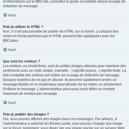
d’informations sur le BBCode, consultez le guide accessible depuis la page de
rédaction de message.
Haut
Puis-je utiliser le HTML ?
Non, il n’est pas possible de publier du HTML sur ce forum. La plupart des
mises en forme permises par le HTML peuvent être appliquées avec les
BBCodes.
Haut
Que sont les smileys ?
Les smileys, ou émoticônes, sont de petites images utilisées pour exprimer des
sentiments avec un code simple, exemple : :) signifie joyeux, :( signifie triste. La
liste complète des smileys est visible sur la page de rédaction de message.
Essayez toutefois de ne pas en abuser. Ils peuvent rapidement rendre un
message illisible et un modérateur peut décider de les retirer ou simplement
d’effacer le message. L’administrateur peut aussi avoir défini un nombre
maximum de smileys par message.
Haut
Puis-je publier des images ?
Oui, vous pouvez afficher des images dans vos messages. Par ailleurs, si
l’administrateur a autorisé les fichiers joints, vous pouvez charger une image
sur le forum. Autrement, vous devez lier une image placée sur un serveur Web