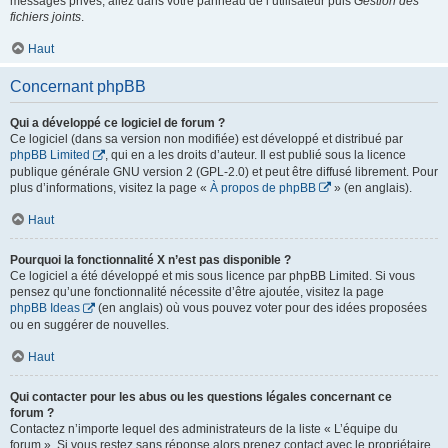
messages privés, allez dans votre panneau de l’utilisateur puis
Gestion des
fichiers joints
.
Haut
Concernant phpBB
Qui a développé ce logiciel de forum ?
Ce logiciel (dans sa version non modifiée) est développé et distribué par
phpBB Limited
, qui en a les droits d’auteur. Il est publié sous la licence
publique générale GNU version 2 (GPL-2.0) et peut être diffusé librement. Pour
plus d’informations, visitez la page «
À propos de phpBB
» (en anglais).
Haut
Pourquoi la fonctionnalité X n’est pas disponible ?
Ce logiciel a été développé et mis sous licence par phpBB Limited. Si vous
pensez qu’une fonctionnalité nécessite d’être ajoutée, visitez la page
phpBB Ideas
(en anglais) où vous pouvez voter pour des idées proposées
ou en suggérer de nouvelles.
Haut
Qui contacter pour les abus ou les questions légales concernant ce
forum ?
Contactez n’importe lequel des administrateurs de la liste « L’équipe du
forum ». Si vous restez sans réponse alors prenez contact avec le propriétaire