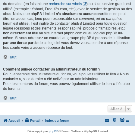
du domaine (en faisant une
recherche sur whois
) ou si un service gratuit est
utilisé (exemple : Yahoo!, Free, f2s.com, etc.), avec le service de gestion ou des
abus. Notez que phpBB Limited
n’a absolument aucun contrôle
et ne peut
être, en aucun cas, tenu pour responsable sur
comment
,
où
ou
par qui
ce
forum est utilisé. Il est inutile de contacter phpBB Limited pour toute question
légale (cessions et désistements, responsabilité, propos diffamatoires, etc.)
non directement liée
au site Internet phpbb.com ou au logiciel phpBB lui-
même. Si vous adressez un courriel au groupe phpBB à propos de l’utilisation
par une tierce partie
de ce logiciel vous devez vous attendre à une réponse
très courte voire à aucune réponse du tout.
Haut
Comment puis-je contacter un administrateur du forum ?
Pour l’ensemble des utilisateurs du forum, vous pouvez utiliser le lien « Nous
contacter », si ce dernier a été activé par un administrateur.
Pour les membres du forum, vous pouvez également utiliser le lien « L’équipe
du forum ».
Haut
Aller à
Accueil
Portail
Index du forum
Développé par
phpBB
® Forum Software © phpBB Limited