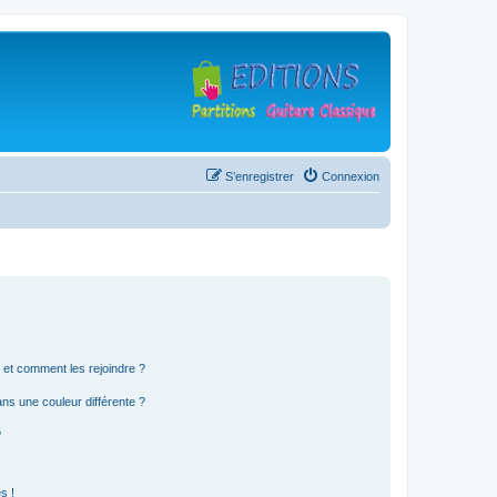
S’enregistrer
Connexion
s et comment les rejoindre ?
s une couleur différente ?
?
s !