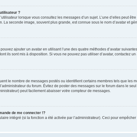
tilisateur ?
utilisateur lorsque vous consultez les messages d’un sujet. L’une d’elles peut êtr
rum. La seconde image, souvent plus grande, est connue sous le nom d’avatar et 
s pouvez ajouter un avatar en utilisant l’une des quatre méthodes d’avatar suivantes 
ont ils sont mis à disposition. Si vous ne pouvez pas utiliser d’avatar, contactez un
iquent le nombre de messages postés ou identifient certains membres tels que les 
ar l’administrateur du forum. Évitez de poster des messages sur le forum dans le seu
ministrateur) peut facilement abaisser votre compteur de messages.
mande de me connecter !?
re intégré (si la fonction a été activée par l’administrateur). Ceci pour empêcher l’u