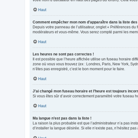
votre nom d’utilisateur en haut des pages du forum). Cela vous
Haut
Comment empêcher mon nom d’apparaître dans la liste de
Depuis votre panneau de l’utilisateur, onglet « Préférences du 
modérateurs et vous-même. Vous serez compté parmi les membr
Haut
Les heures ne sont pas correctes !
Il est possible que l’heure affichée utilise un fuseau horaire d
zone où vous vous trouvez (ex : Londres, Paris, New York, Syd
n’êtes pas enregistré, c’est le bon moment pour le faire.
Haut
J’ai changé mon fuseau horaire et l’heure est toujours incorr
Si vous êtes sûr d’avoir correctement paramétré votre fuseau hor
Haut
Ma langue n’est pas dans la liste !
La raison la plus probable est que l’administrateur n’a pas i
d’installer la langue désirée. Si elle n’existe pas, n’hésitez pa