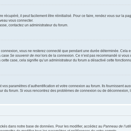
 récupéré, il peut facilement être réinitialisé. Pour ce faire, rendez vous sur la p
uveau vous connecter.
passe, contactez un administrateur du forum.
e connexion, vous ne resterez connecté que pendant une durée déterminée. Cela em
la case
Se souvenir de moi
lors de la connexion. Ce n’est pas recommandé si vous u
s cette case, cela signifie qu’un administrateur du forum a désactivé cette fonctionna
os paramètres d’authentification et votre connexion au forum. Ils fournissent aussi
teur du forum. Si vous rencontrez des problèmes de connexion ou de déconnexion, l
ockés dans notre base de données. Pour les modifier, accédez au
Panneau de l’util