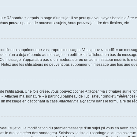
 « Répondre » depuis la page d’un sujet. Il se peut que vous ayez besoin d’être e
: Vous
pouvez
poster de nouveaux sujets, Vous
pouvez
joindre des fichiers, etc.
modifier ou supprimer que vos propres messages. Vous pouvez modifier un message
lqu’un a déjà répondu au message, un petit texte s’affichera en bas du message ind
n. Ce message n’apparaîtra pas si un modérateur ou un administrateur modifie le mes
ive. Notez que les utilisateurs ne peuvent pas supprimer un message une fois que qu
e l’utilisateur. Une fois créée, vous pouvez cocher
Attacher ma signature
sur le fo
 « Attacher ma signature » à partir du panneau de l’utilisateur (onglet
Préférences 
 à un message en décochant la case
Attacher ma signature
dans le formulaire de ré
ouveau sujet ou la modification du premier message d’un sujet (si vous en avez les p
 le droit de créer des sondages). Saisissez le titre du sondage et au moins deux o