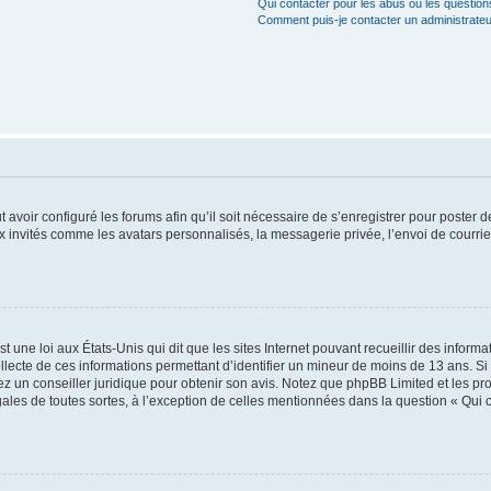
Qui contacter pour les abus ou les questio
Comment puis-je contacter un administrateu
t avoir configuré les forums afin qu’il soit nécessaire de s’enregistrer pour poster
x invités comme les avatars personnalisés, la messagerie privée, l’envoi de courri
t une loi aux États-Unis qui dit que les sites Internet pouvant recueillir des infor
ollecte de ces informations permettant d’identifier un mineur de moins de 13 ans. S
tez un conseiller juridique pour obtenir son avis. Notez que phpBB Limited et les pr
gales de toutes sortes, à l’exception de celles mentionnées dans la question « Qui