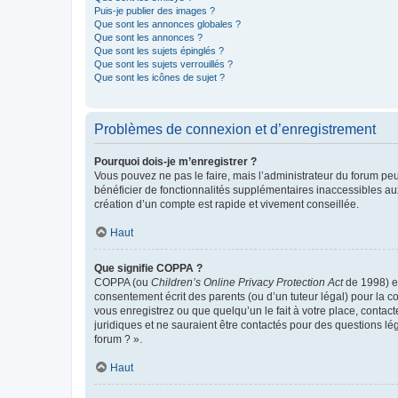
Puis-je publier des images ?
Que sont les annonces globales ?
Que sont les annonces ?
Que sont les sujets épinglés ?
Que sont les sujets verrouillés ?
Que sont les icônes de sujet ?
Problèmes de connexion et d’enregistrement
Pourquoi dois-je m’enregistrer ?
Vous pouvez ne pas le faire, mais l’administrateur du forum peu
bénéficier de fonctionnalités supplémentaires inaccessibles au
création d’un compte est rapide et vivement conseillée.
Haut
Que signifie COPPA ?
COPPA (ou
Children’s Online Privacy Protection Act
de 1998) es
consentement écrit des parents (ou d’un tuteur légal) pour la c
vous enregistrez ou que quelqu’un le fait à votre place, contac
juridiques et ne sauraient être contactés pour des questions lé
forum ? ».
Haut