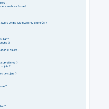
bles !
n membre de ce forum !
ateurs de ma liste d’amis ou d’ignorés ?
sultat ?
anche ?!
ages et sujets ?
a surveillance ?
 sujets ?
es de sujets ?
orum ?
ible ?