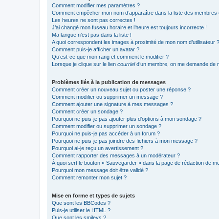
Comment modifier mes paramètres ?
Comment empêcher mon nom d’apparaître dans la liste des membres
Les heures ne sont pas correctes !
J’ai changé mon fuseau horaire et l’heure est toujours incorrecte !
Ma langue n’est pas dans la liste !
A quoi correspondent les images à proximité de mon nom d’utilisateur 
Comment puis-je afficher un avatar ?
Qu’est-ce que mon rang et comment le modifier ?
Lorsque je clique sur le lien
courriel
d’un membre, on me demande de m
Problèmes liés à la publication de messages
Comment créer un nouveau sujet ou poster une réponse ?
Comment modifier ou supprimer un message ?
Comment ajouter une signature à mes messages ?
Comment créer un sondage ?
Pourquoi ne puis-je pas ajouter plus d’options à mon sondage ?
Comment modifier ou supprimer un sondage ?
Pourquoi ne puis-je pas accéder à un forum ?
Pourquoi ne puis-je pas joindre des fichiers à mon message ?
Pourquoi ai-je reçu un avertissement ?
Comment rapporter des messages à un modérateur ?
À quoi sert le bouton « Sauvegarder » dans la page de rédaction de 
Pourquoi mon message doit être validé ?
Comment remonter mon sujet ?
Mise en forme et types de sujets
Que sont les BBCodes ?
Puis-je utiliser le HTML ?
Que sont les smileys ?