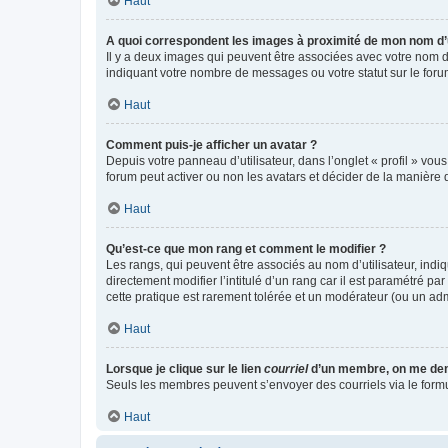
Haut
A quoi correspondent les images à proximité de mon nom d’u
Il y a deux images qui peuvent être associées avec votre nom d’
indiquant votre nombre de messages ou votre statut sur le fo
Haut
Comment puis-je afficher un avatar ?
Depuis votre panneau d’utilisateur, dans l’onglet « profil » vou
forum peut activer ou non les avatars et décider de la manière d
Haut
Qu’est-ce que mon rang et comment le modifier ?
Les rangs, qui peuvent être associés au nom d’utilisateur, ind
directement modifier l’intitulé d’un rang car il est paramétré p
cette pratique est rarement tolérée et un modérateur (ou un ad
Haut
Lorsque je clique sur le lien
courriel
d’un membre, on me de
Seuls les membres peuvent s’envoyer des courriels via le formulai
Haut