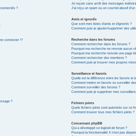
Je reçois sans arrêt des messages indésira
 connectés ?
J’ai reçu un spam ou un courriel abusif d’u
Amis et ignorés
Que sont mes listes d’amis et d’ignorés ?
?
Comment puis-je ajouter/supprimer des utilis
Recherche dans les forums
e connecter !?
Comment rechercher dans les forums ?
Pourquoi ma recherche ne renvoie aucun ré
Pourquoi ma recherche renvoie une page bl
Comment rechercher des membres ?
Comment puis-je trouver mes propres mess
Surveillance et favoris
Quelle est la différence entre les favoris et l
Comment mettre en favoris ou surveiller des
Comment surveiller des forums ?
Comment puis-je supprimer mes surveillanc
message ?
Fichiers joints
Quels fichiers joints sont autorisés sur ce f
Comment trouver tous mes fichiers joints ?
Concernant phpBB
Qui a développé ce logiciel de forum ?
Pourquoi la fonctionnalité X n’est pas dispon