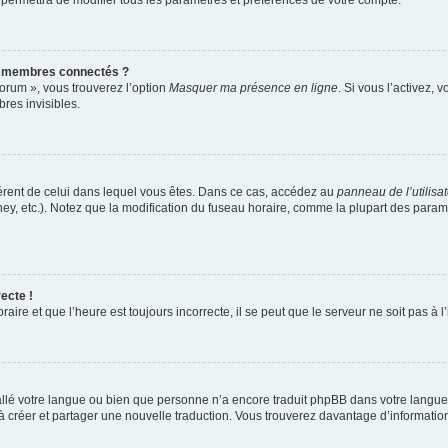
 permettra de modifier tous les paramètres et préférences de votre compte.
s membres connectés ?
forum », vous trouverez l’option
Masquer ma présence en ligne
. Si vous l’activez, 
es invisibles.
ifférent de celui dans lequel vous êtes. Dans ce cas, accédez au
panneau de l’utilisa
ney, etc.). Notez que la modification du fuseau horaire, comme la plupart des para
ecte !
aire et que l’heure est toujours incorrecte, il se peut que le serveur ne soit pas à
nstallé votre langue ou bien que personne n’a encore traduit phpBB dans votre lang
s à créer et partager une nouvelle traduction. Vous trouverez davantage d’information