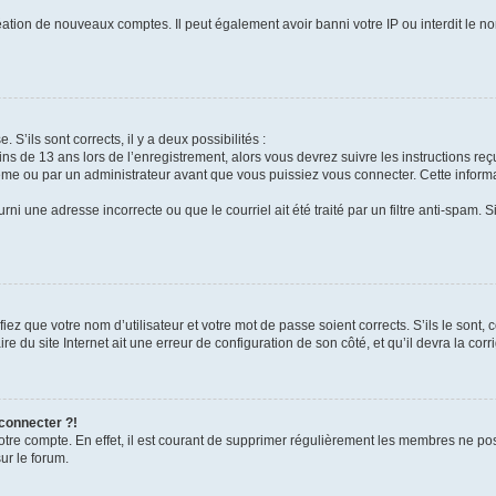
réation de nouveaux comptes. Il peut également avoir banni votre IP ou interdit le no
 S’ils sont corrects, il y a deux possibilités :
ins de 13 ans lors de l’enregistrement, alors vous devrez suivre les instructions r
me ou par un administrateur avant que vous puissiez vous connecter. Cette informat
rni une adresse incorrecte ou que le courriel ait été traité par un filtre anti-spam. S
iez que votre nom d’utilisateur et votre mot de passe soient corrects. S’ils le sont,
e du site Internet ait une erreur de configuration de son côté, et qu’il devra la corri
 connecter ?!
votre compte. En effet, il est courant de supprimer régulièrement les membres ne pos
ur le forum.