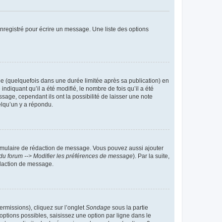
nregistré pour écrire un message. Une liste des options
 (quelquefois dans une durée limitée après sa publication) en
iquant qu’il a été modifié, le nombre de fois qu’il a été
sage, cependant ils ont la possibilité de laisser une note
elqu’un y a répondu.
rmulaire de rédaction de message. Vous pouvez aussi ajouter
du forum --> Modifier les préférences de message
). Par la suite,
daction de message.
ermissions), cliquez sur l’onglet
Sondage
sous la partie
ptions possibles, saisissez une option par ligne dans le