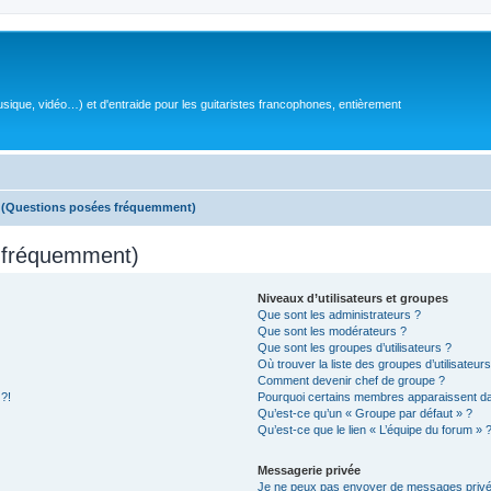
sique, vidéo…) et d'entraide pour les guitaristes francophones, entièrement
s (Questions posées fréquemment)
s fréquemment)
Niveaux d’utilisateurs et groupes
Que sont les administrateurs ?
Que sont les modérateurs ?
Que sont les groupes d’utilisateurs ?
Où trouver la liste des groupes d’utilisateur
Comment devenir chef de groupe ?
 ?!
Pourquoi certains membres apparaissent dan
Qu’est-ce qu’un « Groupe par défaut » ?
Qu’est-ce que le lien « L’équipe du forum » 
Messagerie privée
Je ne peux pas envoyer de messages privé