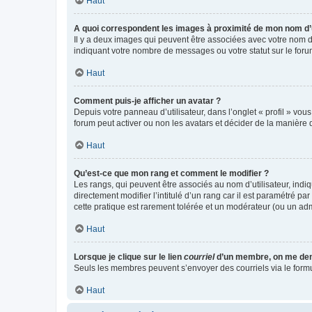
Haut
A quoi correspondent les images à proximité de mon nom d’u
Il y a deux images qui peuvent être associées avec votre nom d’
indiquant votre nombre de messages ou votre statut sur le fo
Haut
Comment puis-je afficher un avatar ?
Depuis votre panneau d’utilisateur, dans l’onglet « profil » vou
forum peut activer ou non les avatars et décider de la manière d
Haut
Qu’est-ce que mon rang et comment le modifier ?
Les rangs, qui peuvent être associés au nom d’utilisateur, ind
directement modifier l’intitulé d’un rang car il est paramétré p
cette pratique est rarement tolérée et un modérateur (ou un ad
Haut
Lorsque je clique sur le lien
courriel
d’un membre, on me de
Seuls les membres peuvent s’envoyer des courriels via le formulai
Haut