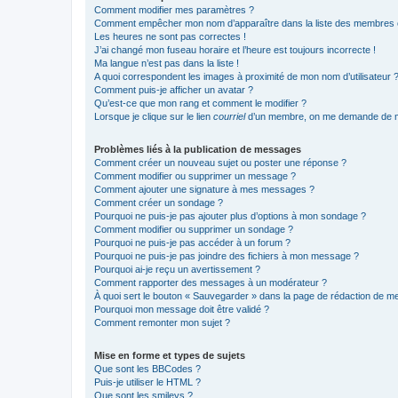
Comment modifier mes paramètres ?
Comment empêcher mon nom d’apparaître dans la liste des membres
Les heures ne sont pas correctes !
J’ai changé mon fuseau horaire et l’heure est toujours incorrecte !
Ma langue n’est pas dans la liste !
A quoi correspondent les images à proximité de mon nom d’utilisateur 
Comment puis-je afficher un avatar ?
Qu’est-ce que mon rang et comment le modifier ?
Lorsque je clique sur le lien
courriel
d’un membre, on me demande de m
Problèmes liés à la publication de messages
Comment créer un nouveau sujet ou poster une réponse ?
Comment modifier ou supprimer un message ?
Comment ajouter une signature à mes messages ?
Comment créer un sondage ?
Pourquoi ne puis-je pas ajouter plus d’options à mon sondage ?
Comment modifier ou supprimer un sondage ?
Pourquoi ne puis-je pas accéder à un forum ?
Pourquoi ne puis-je pas joindre des fichiers à mon message ?
Pourquoi ai-je reçu un avertissement ?
Comment rapporter des messages à un modérateur ?
À quoi sert le bouton « Sauvegarder » dans la page de rédaction de 
Pourquoi mon message doit être validé ?
Comment remonter mon sujet ?
Mise en forme et types de sujets
Que sont les BBCodes ?
Puis-je utiliser le HTML ?
Que sont les smileys ?