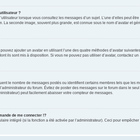
tilisateur ?
utilisateur lorsque vous consultez les messages d’un sujet. L’une d’elles peut êtr
rum. La seconde image, souvent plus grande, est connue sous le nom d’avatar et 
s pouvez ajouter un avatar en utilisant l’une des quatre méthodes d’avatar suivantes 
ont ils sont mis à disposition. Si vous ne pouvez pas utiliser d’avatar, contactez un
iquent le nombre de messages postés ou identifient certains membres tels que les 
ar l’administrateur du forum. Évitez de poster des messages sur le forum dans le seu
ministrateur) peut facilement abaisser votre compteur de messages.
mande de me connecter !?
re intégré (si la fonction a été activée par l’administrateur). Ceci pour empêcher l’u