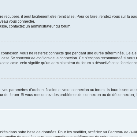
 récupéré, il peut facilement être réinitialisé. Pour ce faire, rendez vous sur la p
uveau vous connecter.
passe, contactez un administrateur du forum.
e connexion, vous ne resterez connecté que pendant une durée déterminée. Cela em
la case
Se souvenir de moi
lors de la connexion. Ce n’est pas recommandé si vous u
s cette case, cela signifie qu’un administrateur du forum a désactivé cette fonctionna
os paramètres d’authentification et votre connexion au forum. Ils fournissent aussi
teur du forum. Si vous rencontrez des problèmes de connexion ou de déconnexion, l
ockés dans notre base de données. Pour les modifier, accédez au
Panneau de l’util