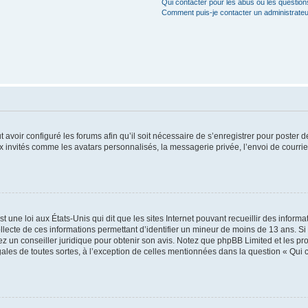
Qui contacter pour les abus ou les questio
Comment puis-je contacter un administrateu
t avoir configuré les forums afin qu’il soit nécessaire de s’enregistrer pour poster
x invités comme les avatars personnalisés, la messagerie privée, l’envoi de courri
t une loi aux États-Unis qui dit que les sites Internet pouvant recueillir des infor
ollecte de ces informations permettant d’identifier un mineur de moins de 13 ans. S
tez un conseiller juridique pour obtenir son avis. Notez que phpBB Limited et les pr
gales de toutes sortes, à l’exception de celles mentionnées dans la question « Qui