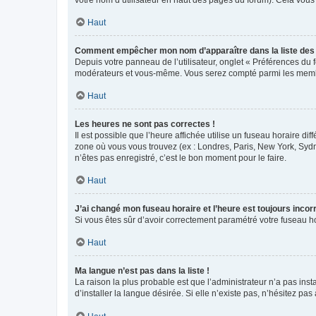
votre nom d’utilisateur en haut des pages du forum). Cela vous
Haut
Comment empêcher mon nom d’apparaître dans la liste de
Depuis votre panneau de l’utilisateur, onglet « Préférences du 
modérateurs et vous-même. Vous serez compté parmi les membr
Haut
Les heures ne sont pas correctes !
Il est possible que l’heure affichée utilise un fuseau horaire d
zone où vous vous trouvez (ex : Londres, Paris, New York, Syd
n’êtes pas enregistré, c’est le bon moment pour le faire.
Haut
J’ai changé mon fuseau horaire et l’heure est toujours incorr
Si vous êtes sûr d’avoir correctement paramétré votre fuseau hor
Haut
Ma langue n’est pas dans la liste !
La raison la plus probable est que l’administrateur n’a pas i
d’installer la langue désirée. Si elle n’existe pas, n’hésitez pa