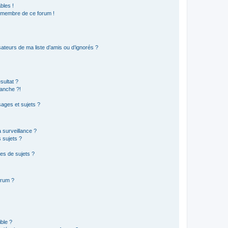
bles !
n membre de ce forum !
ateurs de ma liste d’amis ou d’ignorés ?
sultat ?
anche ?!
ages et sujets ?
a surveillance ?
 sujets ?
es de sujets ?
orum ?
ible ?