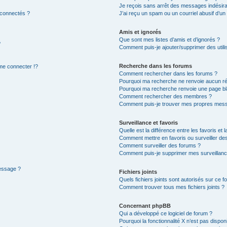
Je reçois sans arrêt des messages indésira
 connectés ?
J’ai reçu un spam ou un courriel abusif d’u
Amis et ignorés
Que sont mes listes d’amis et d’ignorés ?
?
Comment puis-je ajouter/supprimer des utilis
Recherche dans les forums
e connecter !?
Comment rechercher dans les forums ?
Pourquoi ma recherche ne renvoie aucun ré
Pourquoi ma recherche renvoie une page bl
Comment rechercher des membres ?
Comment puis-je trouver mes propres mess
Surveillance et favoris
Quelle est la différence entre les favoris et l
Comment mettre en favoris ou surveiller des
Comment surveiller des forums ?
Comment puis-je supprimer mes surveillanc
message ?
Fichiers joints
Quels fichiers joints sont autorisés sur ce f
Comment trouver tous mes fichiers joints ?
Concernant phpBB
Qui a développé ce logiciel de forum ?
Pourquoi la fonctionnalité X n’est pas dispon