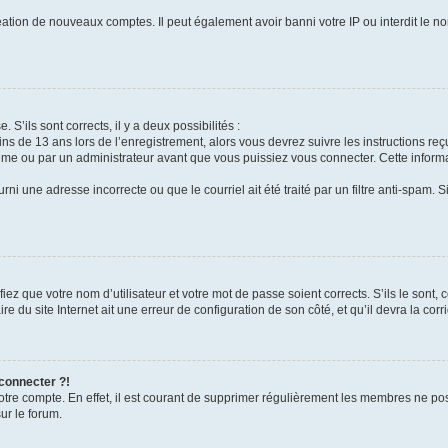
réation de nouveaux comptes. Il peut également avoir banni votre IP ou interdit le no
 S’ils sont corrects, il y a deux possibilités :
ins de 13 ans lors de l’enregistrement, alors vous devrez suivre les instructions r
me ou par un administrateur avant que vous puissiez vous connecter. Cette informat
rni une adresse incorrecte ou que le courriel ait été traité par un filtre anti-spam. S
iez que votre nom d’utilisateur et votre mot de passe soient corrects. S’ils le sont,
e du site Internet ait une erreur de configuration de son côté, et qu’il devra la corri
 connecter ?!
votre compte. En effet, il est courant de supprimer régulièrement les membres ne pos
ur le forum.