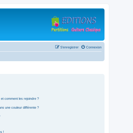
S’enregistrer
Connexion
s et comment les rejoindre ?
s une couleur différente ?
?
s !