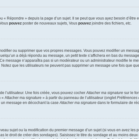
 « Répondre » depuis la page d’un sujet. Il se peut que vous ayez besoin d’être e
: Vous
pouvez
poster de nouveaux sujets, Vous
pouvez
joindre des fichiers, etc.
modifier ou supprimer que vos propres messages. Vous pouvez modifier un message
lqu’un a déjà répondu au message, un petit texte s’affichera en bas du message ind
n. Ce message n’apparaîtra pas si un modérateur ou un administrateur modifie le mes
ive. Notez que les utilisateurs ne peuvent pas supprimer un message une fois que qu
e l’utilisateur. Une fois créée, vous pouvez cocher
Attacher ma signature
sur le fo
 « Attacher ma signature » à partir du panneau de l’utilisateur (onglet
Préférences 
 à un message en décochant la case
Attacher ma signature
dans le formulaire de ré
ouveau sujet ou la modification du premier message d’un sujet (si vous en avez les p
 le droit de créer des sondages). Saisissez le titre du sondage et au moins deux o