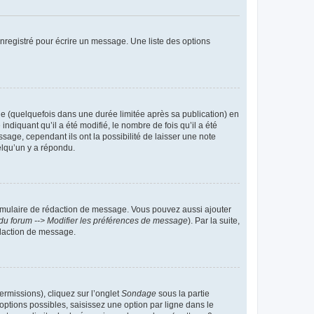
nregistré pour écrire un message. Une liste des options
 (quelquefois dans une durée limitée après sa publication) en
iquant qu’il a été modifié, le nombre de fois qu’il a été
sage, cependant ils ont la possibilité de laisser une note
elqu’un y a répondu.
rmulaire de rédaction de message. Vous pouvez aussi ajouter
du forum --> Modifier les préférences de message
). Par la suite,
daction de message.
ermissions), cliquez sur l’onglet
Sondage
sous la partie
ptions possibles, saisissez une option par ligne dans le