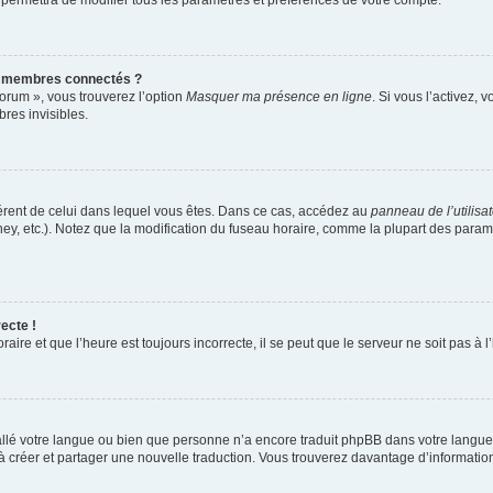
 permettra de modifier tous les paramètres et préférences de votre compte.
s membres connectés ?
forum », vous trouverez l’option
Masquer ma présence en ligne
. Si vous l’activez, 
es invisibles.
ifférent de celui dans lequel vous êtes. Dans ce cas, accédez au
panneau de l’utilisa
ney, etc.). Notez que la modification du fuseau horaire, comme la plupart des para
ecte !
aire et que l’heure est toujours incorrecte, il se peut que le serveur ne soit pas à
nstallé votre langue ou bien que personne n’a encore traduit phpBB dans votre lang
s à créer et partager une nouvelle traduction. Vous trouverez davantage d’information