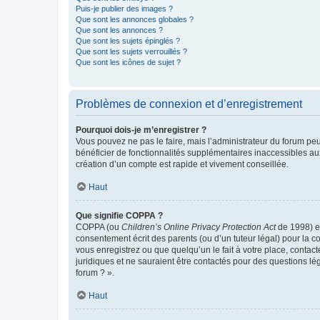
Puis-je publier des images ?
Que sont les annonces globales ?
Que sont les annonces ?
Que sont les sujets épinglés ?
Que sont les sujets verrouillés ?
Que sont les icônes de sujet ?
Problèmes de connexion et d’enregistrement
Pourquoi dois-je m’enregistrer ?
Vous pouvez ne pas le faire, mais l’administrateur du forum peu
bénéficier de fonctionnalités supplémentaires inaccessibles au
création d’un compte est rapide et vivement conseillée.
Haut
Que signifie COPPA ?
COPPA (ou
Children’s Online Privacy Protection Act
de 1998) es
consentement écrit des parents (ou d’un tuteur légal) pour la c
vous enregistrez ou que quelqu’un le fait à votre place, contac
juridiques et ne sauraient être contactés pour des questions lé
forum ? ».
Haut