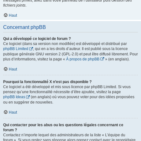
messages privés, allez dans votre panneau de l’utilisateur puis
Gestion des
fichiers joints
.
Haut
Concernant phpBB
Qui a développé ce logiciel de forum ?
Ce logiciel (dans sa version non modifiée) est développé et distribué par
phpBB Limited
, qui en a les droits d’auteur. Il est publié sous la licence
publique générale GNU version 2 (GPL-2.0) et peut être diffusé librement. Pour
plus d’informations, visitez la page «
À propos de phpBB
» (en anglais).
Haut
Pourquoi la fonctionnalité X n’est pas disponible ?
Ce logiciel a été développé et mis sous licence par phpBB Limited. Si vous
pensez qu’une fonctionnalité nécessite d’être ajoutée, visitez la page
phpBB Ideas
(en anglais) où vous pouvez voter pour des idées proposées
ou en suggérer de nouvelles.
Haut
Qui contacter pour les abus ou les questions légales concernant ce
forum ?
Contactez n’importe lequel des administrateurs de la liste « L’équipe du
forum ». Si vous restez sans réponse alors prenez contact avec le propriétaire