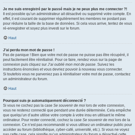
Je me suis enregistré par le passé mais je ne peux plus me connecter ?!
Il est possible qu’un administrateur ait désactivé ou supprimé votre compte. En
effet, il est courant de supprimer régulièrement les membres ne postant pas
pour réduire la taille de la base de données. Si cela vous arrive, tentez de vous
ré-enregistrer et soyez plus investi sur le forum.
Haut
J’ai perdu mon mot de passe !
Pas de panique ! Bien que votre mot de passe ne puisse pas être récupéré, il
peut facilement être réinitialisé. Pour ce faire, rendez vous sur la page de
connexion puis cliquez sur
J’ai oublié mon mot de passe
. Suivez les
instructions énoncées et vous devriez pouvoir à nouveau vous connecter.
Si toutefois vous ne parveniez pas à réinitialiser votre mot de passe, contactez
un administrateur du forum.
Haut
Pourquoi suis-je automatiquement déconnecté ?
Si vous ne cochez pas la case
Se souvenir de moi
lors de votre connexion,
vous ne resterez connecté que pendant une durée déterminée. Cela empêche
que quelqu’un d’autre utilise votre compte à votre insu en utilisant le même
ordinateur. Pour rester connecté, cochez la case
Se souvenir de moi
lors de la
connexion. Ce n’est pas recommandé si vous utilisez un ordinateur public pour
accéder au forum (bibliothèque, cyber-café, université, etc.). Si vous ne voyez
pas cette case, cela signifie qu’un administrateur du forum a désactivé cette