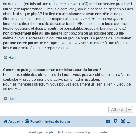
du domaine (en faisant une
recherche sur whois
) ou si un service gratuit est
utilisé (exemple : Yahoo!, Free, f2s.com, etc.), avec le service de gestion ou des
abus. Notez que phpBB Limited
n’a absolument aucun contrôle
et ne peut
être, en aucun cas, tenu pour responsable sur
comment
,
où
ou
par qui
ce
forum est utilisé. Il est inutile de contacter phpBB Limited pour toute question
légale (cessions et désistements, responsabilité, propos diffamatoires, etc.)
non directement liée
au site Internet phpbb.com ou au logiciel phpBB lui-
même. Si vous adressez un courriel au groupe phpBB à propos de l’utilisation
par une tierce partie
de ce logiciel vous devez vous attendre à une réponse
très courte voire à aucune réponse du tout.
Haut
Comment puis-je contacter un administrateur du forum ?
Pour l’ensemble des utilisateurs du forum, vous pouvez utiliser le lien « Nous
contacter », si ce dernier a été activé par un administrateur.
Pour les membres du forum, vous pouvez également utiliser le lien « L’équipe
du forum ».
Haut
Aller à
Accueil
Portail
Index du forum
Développé par
phpBB
® Forum Software © phpBB Limited