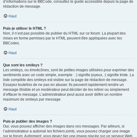
d’informations sur le BBCode, consultez le guide accessible depuis la page de
rédaction de message.
Haut
Puis-je utiliser le HTML ?
Non, il n’est pas possible de publier du HTML sur ce forum. La plupart des
mises en forme permises par le HTML peuvent être appliquées avec les
BBCodes.
Haut
Que sont les smileys ?
Les smileys, ou émoticônes, sont de petites images utilisées pour exprimer des
sentiments avec un code simple, exemple : :) signifie joyeux, :( signifie triste. La
liste complète des smileys est visible sur la page de rédaction de message.
Essayez toutefois de ne pas en abuser. Ils peuvent rapidement rendre un
message illisible et un modérateur peut décider de les retirer ou simplement
d’effacer le message. L’administrateur peut aussi avoir défini un nombre
maximum de smileys par message.
Haut
Puis-je publier des images ?
Oui, vous pouvez afficher des images dans vos messages. Par ailleurs, si
l’administrateur a autorisé les fichiers joints, vous pouvez charger une image
sur le forum. Autrement, vous devez lier une image placée sur un serveur Web