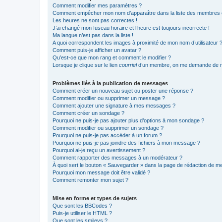
Comment modifier mes paramètres ?
Comment empêcher mon nom d’apparaître dans la liste des membres
Les heures ne sont pas correctes !
J’ai changé mon fuseau horaire et l’heure est toujours incorrecte !
Ma langue n’est pas dans la liste !
A quoi correspondent les images à proximité de mon nom d’utilisateur 
Comment puis-je afficher un avatar ?
Qu’est-ce que mon rang et comment le modifier ?
Lorsque je clique sur le lien
courriel
d’un membre, on me demande de m
Problèmes liés à la publication de messages
Comment créer un nouveau sujet ou poster une réponse ?
Comment modifier ou supprimer un message ?
Comment ajouter une signature à mes messages ?
Comment créer un sondage ?
Pourquoi ne puis-je pas ajouter plus d’options à mon sondage ?
Comment modifier ou supprimer un sondage ?
Pourquoi ne puis-je pas accéder à un forum ?
Pourquoi ne puis-je pas joindre des fichiers à mon message ?
Pourquoi ai-je reçu un avertissement ?
Comment rapporter des messages à un modérateur ?
À quoi sert le bouton « Sauvegarder » dans la page de rédaction de 
Pourquoi mon message doit être validé ?
Comment remonter mon sujet ?
Mise en forme et types de sujets
Que sont les BBCodes ?
Puis-je utiliser le HTML ?
Que sont les smileys ?