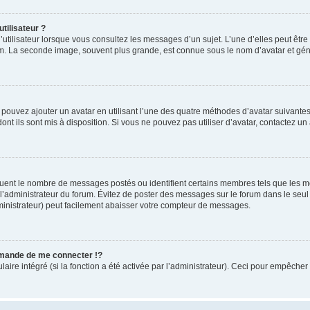
tilisateur ?
utilisateur lorsque vous consultez les messages d’un sujet. L’une d’elles peut êtr
rum. La seconde image, souvent plus grande, est connue sous le nom d’avatar et 
s pouvez ajouter un avatar en utilisant l’une des quatre méthodes d’avatar suivantes 
ont ils sont mis à disposition. Si vous ne pouvez pas utiliser d’avatar, contactez un
iquent le nombre de messages postés ou identifient certains membres tels que les 
ar l’administrateur du forum. Évitez de poster des messages sur le forum dans le seu
ministrateur) peut facilement abaisser votre compteur de messages.
mande de me connecter !?
re intégré (si la fonction a été activée par l’administrateur). Ceci pour empêcher l’u