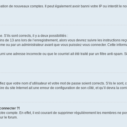
réation de nouveaux comptes. Il peut également avoir banni votre IP ou interdit le no
 S’ils sont corrects, il y a deux possibilités :
ins de 13 ans lors de l’enregistrement, alors vous devrez suivre les instructions r
me ou par un administrateur avant que vous puissiez vous connecter. Cette informat
rni une adresse incorrecte ou que le courriel ait été traité par un filtre anti-spam. S
iez que votre nom d’utilisateur et votre mot de passe soient corrects. S’ils le sont,
e du site Internet ait une erreur de configuration de son côté, et qu’il devra la corri
 connecter ?!
votre compte. En effet, il est courant de supprimer régulièrement les membres ne pos
ur le forum.