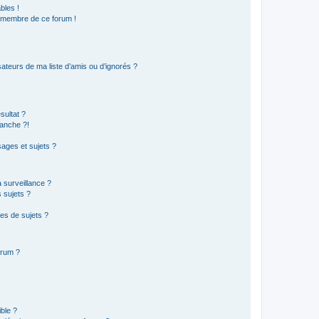
bles !
n membre de ce forum !
ateurs de ma liste d’amis ou d’ignorés ?
sultat ?
anche ?!
ages et sujets ?
a surveillance ?
 sujets ?
es de sujets ?
orum ?
ible ?