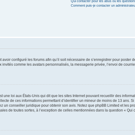
Qui contacter pour les abus ou les questio
Comment puis-je contacter un administrateu
t avoir configuré les forums afin qu’il soit nécessaire de s’enregistrer pour poster
x invités comme les avatars personnalisés, la messagerie privée, l’envoi de courri
t une loi aux États-Unis qui dit que les sites Internet pouvant recueillir des infor
ollecte de ces informations permettant d’identifier un mineur de moins de 13 ans. S
tez un conseiller juridique pour obtenir son avis. Notez que phpBB Limited et les pr
gales de toutes sortes, à l’exception de celles mentionnées dans la question « Qui