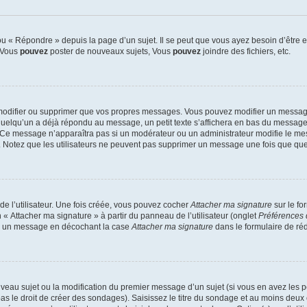
 « Répondre » depuis la page d’un sujet. Il se peut que vous ayez besoin d’être e
: Vous
pouvez
poster de nouveaux sujets, Vous
pouvez
joindre des fichiers, etc.
modifier ou supprimer que vos propres messages. Vous pouvez modifier un message
lqu’un a déjà répondu au message, un petit texte s’affichera en bas du message ind
n. Ce message n’apparaîtra pas si un modérateur ou un administrateur modifie le mes
ive. Notez que les utilisateurs ne peuvent pas supprimer un message une fois que qu
e l’utilisateur. Une fois créée, vous pouvez cocher
Attacher ma signature
sur le fo
 « Attacher ma signature » à partir du panneau de l’utilisateur (onglet
Préférences 
 à un message en décochant la case
Attacher ma signature
dans le formulaire de ré
ouveau sujet ou la modification du premier message d’un sujet (si vous en avez les p
 le droit de créer des sondages). Saisissez le titre du sondage et au moins deux o