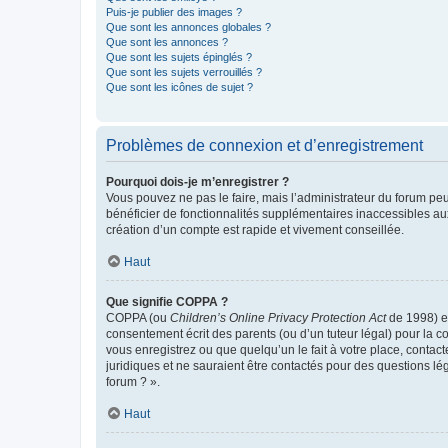
Puis-je publier des images ?
Que sont les annonces globales ?
Que sont les annonces ?
Que sont les sujets épinglés ?
Que sont les sujets verrouillés ?
Que sont les icônes de sujet ?
Problèmes de connexion et d’enregistrement
Pourquoi dois-je m’enregistrer ?
Vous pouvez ne pas le faire, mais l’administrateur du forum peu
bénéficier de fonctionnalités supplémentaires inaccessibles au
création d’un compte est rapide et vivement conseillée.
Haut
Que signifie COPPA ?
COPPA (ou
Children’s Online Privacy Protection Act
de 1998) es
consentement écrit des parents (ou d’un tuteur légal) pour la c
vous enregistrez ou que quelqu’un le fait à votre place, contac
juridiques et ne sauraient être contactés pour des questions lé
forum ? ».
Haut