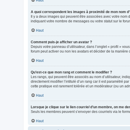
Haut
A quoi correspondent les images à proximité de mon nom d’u
Il y a deux images qui peuvent être associées avec votre nom d’
indiquant votre nombre de messages ou votre statut sur le fo
Haut
Comment puis-je afficher un avatar ?
Depuis votre panneau d’utilisateur, dans l’onglet « profil » vou
forum peut activer ou non les avatars et décider de la manière d
Haut
Qu’est-ce que mon rang et comment le modifier ?
Les rangs, qui peuvent être associés au nom d’utilisateur, ind
directement modifier l’intitulé d’un rang car il est paramétré p
cette pratique est rarement tolérée et un modérateur (ou un ad
Haut
Lorsque je clique sur le lien
courriel
d’un membre, on me de
Seuls les membres peuvent s’envoyer des courriels via le formulai
Haut