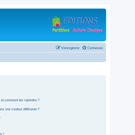
S’enregistrer
Connexion
s et comment les rejoindre ?
s une couleur différente ?
?
s !