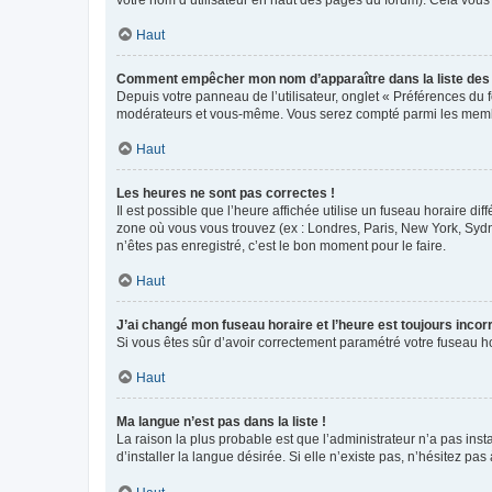
votre nom d’utilisateur en haut des pages du forum). Cela vous
Haut
Comment empêcher mon nom d’apparaître dans la liste de
Depuis votre panneau de l’utilisateur, onglet « Préférences du 
modérateurs et vous-même. Vous serez compté parmi les membr
Haut
Les heures ne sont pas correctes !
Il est possible que l’heure affichée utilise un fuseau horaire d
zone où vous vous trouvez (ex : Londres, Paris, New York, Syd
n’êtes pas enregistré, c’est le bon moment pour le faire.
Haut
J’ai changé mon fuseau horaire et l’heure est toujours incorr
Si vous êtes sûr d’avoir correctement paramétré votre fuseau hor
Haut
Ma langue n’est pas dans la liste !
La raison la plus probable est que l’administrateur n’a pas i
d’installer la langue désirée. Si elle n’existe pas, n’hésitez pa