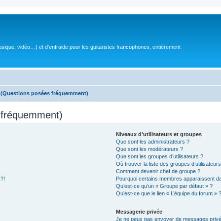
sique, vidéo…) et d'entraide pour les guitaristes francophones, entièrement
s (Questions posées fréquemment)
s fréquemment)
Niveaux d’utilisateurs et groupes
Que sont les administrateurs ?
Que sont les modérateurs ?
Que sont les groupes d’utilisateurs ?
Où trouver la liste des groupes d’utilisateur
Comment devenir chef de groupe ?
 ?!
Pourquoi certains membres apparaissent dan
Qu’est-ce qu’un « Groupe par défaut » ?
Qu’est-ce que le lien « L’équipe du forum » 
Messagerie privée
Je ne peux pas envoyer de messages privé