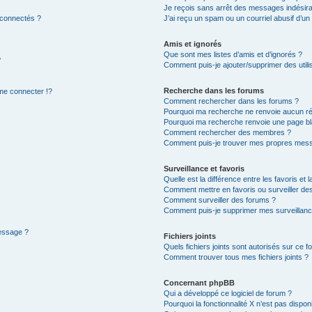
Je reçois sans arrêt des messages indésira
 connectés ?
J’ai reçu un spam ou un courriel abusif d’u
Amis et ignorés
Que sont mes listes d’amis et d’ignorés ?
?
Comment puis-je ajouter/supprimer des utilis
Recherche dans les forums
e connecter !?
Comment rechercher dans les forums ?
Pourquoi ma recherche ne renvoie aucun ré
Pourquoi ma recherche renvoie une page bl
Comment rechercher des membres ?
Comment puis-je trouver mes propres mess
Surveillance et favoris
Quelle est la différence entre les favoris et l
Comment mettre en favoris ou surveiller des
Comment surveiller des forums ?
Comment puis-je supprimer mes surveillanc
message ?
Fichiers joints
Quels fichiers joints sont autorisés sur ce f
Comment trouver tous mes fichiers joints ?
Concernant phpBB
Qui a développé ce logiciel de forum ?
Pourquoi la fonctionnalité X n’est pas dispon