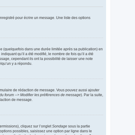
nregistré pour écrire un message. Une liste des options
 (quelquefois dans une durée limitée après sa publication) en
iquant qu’il a été modifié, le nombre de fois qu’il a été
sage, cependant ils ont la possibilité de laisser une note
elqu’un y a répondu.
rmulaire de rédaction de message. Vous pouvez aussi ajouter
du forum --> Modifier les préférences de message
). Par la suite,
daction de message.
ermissions), cliquez sur l’onglet
Sondage
sous la partie
ptions possibles, saisissez une option par ligne dans le