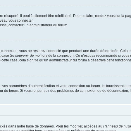
 récupéré, il peut facilement être réinitialisé. Pour ce faire, rendez vous sur la p
uveau vous connecter.
passe, contactez un administrateur du forum.
e connexion, vous ne resterez connecté que pendant une durée déterminée. Cela em
la case
Se souvenir de moi
lors de la connexion. Ce n’est pas recommandé si vous u
s cette case, cela signifie qu’un administrateur du forum a désactivé cette fonctionna
os paramètres d’authentification et votre connexion au forum. Ils fournissent aussi
teur du forum. Si vous rencontrez des problèmes de connexion ou de déconnexion, l
ockés dans notre base de données. Pour les modifier, accédez au
Panneau de l’util