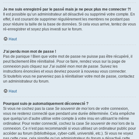
Je me suis enregistré par le passé mais je ne peux plus me connecter ?!
Il est possible qu’un administrateur ait désactivé ou supprimé votre compte. En
effet, il est courant de supprimer régulièrement les membres ne postant pas
pour réduire la taille de la base de données. Si cela vous arrive, tentez de vous
ré-enregistrer et soyez plus investi sur le forum.
Haut
J’ai perdu mon mot de passe !
Pas de panique ! Bien que votre mot de passe ne puisse pas être récupéré, il
peut facilement être réinitialisé. Pour ce faire, rendez vous sur la page de
connexion puis cliquez sur
J’ai oublié mon mot de passe
. Suivez les
instructions énoncées et vous devriez pouvoir à nouveau vous connecter.
Si toutefois vous ne parveniez pas à réinitialiser votre mot de passe, contactez
un administrateur du forum.
Haut
Pourquoi suis-je automatiquement déconnecté ?
Si vous ne cochez pas la case
Se souvenir de moi
lors de votre connexion,
vous ne resterez connecté que pendant une durée déterminée. Cela empêche
que quelqu’un d’autre utilise votre compte à votre insu en utilisant le même
ordinateur. Pour rester connecté, cochez la case
Se souvenir de moi
lors de la
connexion. Ce n’est pas recommandé si vous utilisez un ordinateur public pour
accéder au forum (bibliothèque, cyber-café, université, etc.). Si vous ne voyez
pas cette case, cela signifie qu’un administrateur du forum a désactivé cette