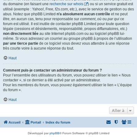
du domaine (en faisant une
recherche sur whois
) ou si un service gratuit est
utilisé (exemple : Yahoo!, Free, f2s.com, etc.), avec le service de gestion ou des
abus. Notez que phpBB Limited
n’a absolument aucun contrôle
et ne peut
être, en aucun cas, tenu pour responsable sur
comment
,
où
ou
par qui
ce
forum est utilisé. Il est inutile de contacter phpBB Limited pour toute question
légale (cessions et désistements, responsabilité, propos diffamatoires, etc.)
non directement liée
au site Internet phpbb.com ou au logiciel phpBB lui-
même. Si vous adressez un courriel au groupe phpBB à propos de l’utilisation
par une tierce partie
de ce logiciel vous devez vous attendre à une réponse
très courte voire à aucune réponse du tout.
Haut
Comment puis-je contacter un administrateur du forum ?
Pour l’ensemble des utilisateurs du forum, vous pouvez utiliser le lien « Nous
contacter », si ce dernier a été activé par un administrateur.
Pour les membres du forum, vous pouvez également utiliser le lien « L’équipe
du forum ».
Haut
Aller à
Accueil
Portail
Index du forum
Développé par
phpBB
® Forum Software © phpBB Limited