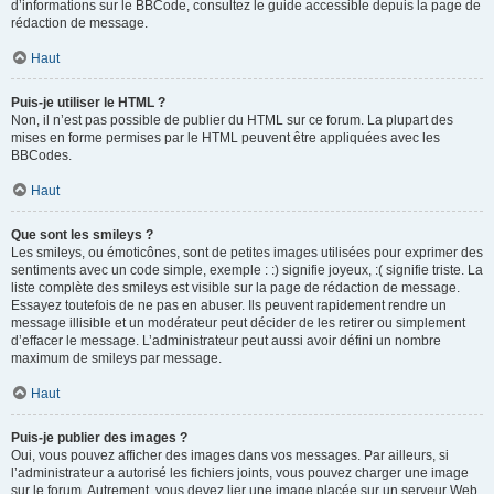
d’informations sur le BBCode, consultez le guide accessible depuis la page de
rédaction de message.
Haut
Puis-je utiliser le HTML ?
Non, il n’est pas possible de publier du HTML sur ce forum. La plupart des
mises en forme permises par le HTML peuvent être appliquées avec les
BBCodes.
Haut
Que sont les smileys ?
Les smileys, ou émoticônes, sont de petites images utilisées pour exprimer des
sentiments avec un code simple, exemple : :) signifie joyeux, :( signifie triste. La
liste complète des smileys est visible sur la page de rédaction de message.
Essayez toutefois de ne pas en abuser. Ils peuvent rapidement rendre un
message illisible et un modérateur peut décider de les retirer ou simplement
d’effacer le message. L’administrateur peut aussi avoir défini un nombre
maximum de smileys par message.
Haut
Puis-je publier des images ?
Oui, vous pouvez afficher des images dans vos messages. Par ailleurs, si
l’administrateur a autorisé les fichiers joints, vous pouvez charger une image
sur le forum. Autrement, vous devez lier une image placée sur un serveur Web