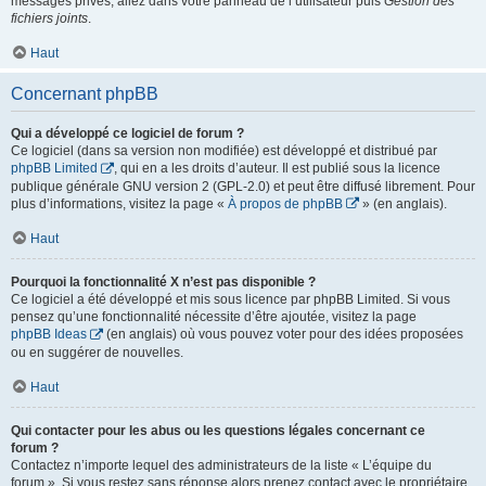
messages privés, allez dans votre panneau de l’utilisateur puis
Gestion des
fichiers joints
.
Haut
Concernant phpBB
Qui a développé ce logiciel de forum ?
Ce logiciel (dans sa version non modifiée) est développé et distribué par
phpBB Limited
, qui en a les droits d’auteur. Il est publié sous la licence
publique générale GNU version 2 (GPL-2.0) et peut être diffusé librement. Pour
plus d’informations, visitez la page «
À propos de phpBB
» (en anglais).
Haut
Pourquoi la fonctionnalité X n’est pas disponible ?
Ce logiciel a été développé et mis sous licence par phpBB Limited. Si vous
pensez qu’une fonctionnalité nécessite d’être ajoutée, visitez la page
phpBB Ideas
(en anglais) où vous pouvez voter pour des idées proposées
ou en suggérer de nouvelles.
Haut
Qui contacter pour les abus ou les questions légales concernant ce
forum ?
Contactez n’importe lequel des administrateurs de la liste « L’équipe du
forum ». Si vous restez sans réponse alors prenez contact avec le propriétaire