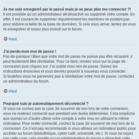
Je me suis enregistré par le passé mais je ne peux plus me connecter ?!
Il est possible qu’un administrateur ait désactivé ou supprimé votre compte. En
effet, il est courant de supprimer régulièrement les membres ne postant pas
pour réduire la taille de la base de données. Si cela vous arrive, tentez de vous
ré-enregistrer et soyez plus investi sur le forum.
Haut
J’ai perdu mon mot de passe !
Pas de panique ! Bien que votre mot de passe ne puisse pas être récupéré, il
peut facilement être réinitialisé. Pour ce faire, rendez vous sur la page de
connexion puis cliquez sur
J’ai oublié mon mot de passe
. Suivez les
instructions énoncées et vous devriez pouvoir à nouveau vous connecter.
Si toutefois vous ne parveniez pas à réinitialiser votre mot de passe, contactez
un administrateur du forum.
Haut
Pourquoi suis-je automatiquement déconnecté ?
Si vous ne cochez pas la case
Se souvenir de moi
lors de votre connexion,
vous ne resterez connecté que pendant une durée déterminée. Cela empêche
que quelqu’un d’autre utilise votre compte à votre insu en utilisant le même
ordinateur. Pour rester connecté, cochez la case
Se souvenir de moi
lors de la
connexion. Ce n’est pas recommandé si vous utilisez un ordinateur public pour
accéder au forum (bibliothèque, cyber-café, université, etc.). Si vous ne voyez
pas cette case, cela signifie qu’un administrateur du forum a désactivé cette