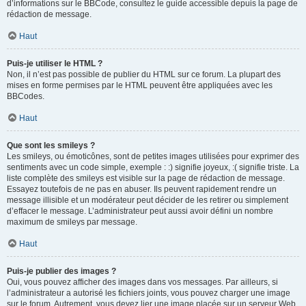
d’informations sur le BBCode, consultez le guide accessible depuis la page de
rédaction de message.
Haut
Puis-je utiliser le HTML ?
Non, il n’est pas possible de publier du HTML sur ce forum. La plupart des
mises en forme permises par le HTML peuvent être appliquées avec les
BBCodes.
Haut
Que sont les smileys ?
Les smileys, ou émoticônes, sont de petites images utilisées pour exprimer des
sentiments avec un code simple, exemple : :) signifie joyeux, :( signifie triste. La
liste complète des smileys est visible sur la page de rédaction de message.
Essayez toutefois de ne pas en abuser. Ils peuvent rapidement rendre un
message illisible et un modérateur peut décider de les retirer ou simplement
d’effacer le message. L’administrateur peut aussi avoir défini un nombre
maximum de smileys par message.
Haut
Puis-je publier des images ?
Oui, vous pouvez afficher des images dans vos messages. Par ailleurs, si
l’administrateur a autorisé les fichiers joints, vous pouvez charger une image
sur le forum. Autrement, vous devez lier une image placée sur un serveur Web