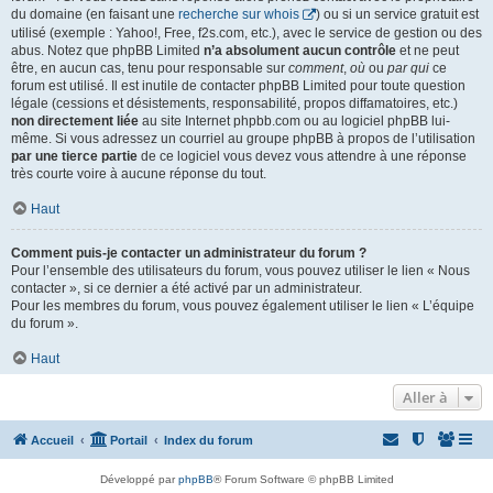
du domaine (en faisant une
recherche sur whois
) ou si un service gratuit est
utilisé (exemple : Yahoo!, Free, f2s.com, etc.), avec le service de gestion ou des
abus. Notez que phpBB Limited
n’a absolument aucun contrôle
et ne peut
être, en aucun cas, tenu pour responsable sur
comment
,
où
ou
par qui
ce
forum est utilisé. Il est inutile de contacter phpBB Limited pour toute question
légale (cessions et désistements, responsabilité, propos diffamatoires, etc.)
non directement liée
au site Internet phpbb.com ou au logiciel phpBB lui-
même. Si vous adressez un courriel au groupe phpBB à propos de l’utilisation
par une tierce partie
de ce logiciel vous devez vous attendre à une réponse
très courte voire à aucune réponse du tout.
Haut
Comment puis-je contacter un administrateur du forum ?
Pour l’ensemble des utilisateurs du forum, vous pouvez utiliser le lien « Nous
contacter », si ce dernier a été activé par un administrateur.
Pour les membres du forum, vous pouvez également utiliser le lien « L’équipe
du forum ».
Haut
Aller à
Accueil
Portail
Index du forum
Développé par
phpBB
® Forum Software © phpBB Limited