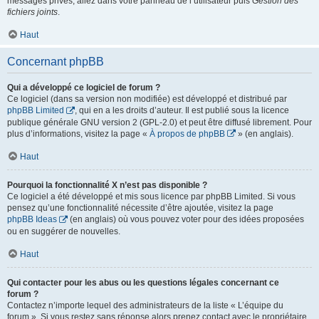
messages privés, allez dans votre panneau de l’utilisateur puis
Gestion des
fichiers joints
.
Haut
Concernant phpBB
Qui a développé ce logiciel de forum ?
Ce logiciel (dans sa version non modifiée) est développé et distribué par
phpBB Limited
, qui en a les droits d’auteur. Il est publié sous la licence
publique générale GNU version 2 (GPL-2.0) et peut être diffusé librement. Pour
plus d’informations, visitez la page «
À propos de phpBB
» (en anglais).
Haut
Pourquoi la fonctionnalité X n’est pas disponible ?
Ce logiciel a été développé et mis sous licence par phpBB Limited. Si vous
pensez qu’une fonctionnalité nécessite d’être ajoutée, visitez la page
phpBB Ideas
(en anglais) où vous pouvez voter pour des idées proposées
ou en suggérer de nouvelles.
Haut
Qui contacter pour les abus ou les questions légales concernant ce
forum ?
Contactez n’importe lequel des administrateurs de la liste « L’équipe du
forum ». Si vous restez sans réponse alors prenez contact avec le propriétaire