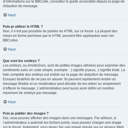
d’informations sur le BBCode, consultez le guide accessible depuis la page de
rédaction de message.
Haut
Puis-je utiliser le HTML ?
Non, il n’est pas possible de publier du HTML sur ce forum. La plupart des
mises en forme permises par le HTML peuvent être appliquées avec les
BBCodes.
Haut
Que sont les smileys ?
Les smileys, ou émoticônes, sont de petites images utilisées pour exprimer des
sentiments avec un code simple, exemple : :) signifie joyeux, :( signifie triste. La
liste complète des smileys est visible sur la page de rédaction de message.
Essayez toutefois de ne pas en abuser. Ils peuvent rapidement rendre un
message illisible et un modérateur peut décider de les retirer ou simplement
d’effacer le message. L’administrateur peut aussi avoir défini un nombre
maximum de smileys par message.
Haut
Puis-je publier des images ?
Oui, vous pouvez afficher des images dans vos messages. Par ailleurs, si
l’administrateur a autorisé les fichiers joints, vous pouvez charger une image
sur le forum. Autrement, vous devez lier une image placée sur un serveur Web