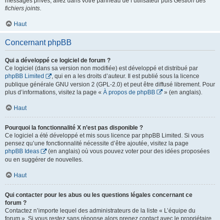
messages privés, allez dans votre panneau de l’utilisateur puis
Gestion des
fichiers joints
.
Haut
Concernant phpBB
Qui a développé ce logiciel de forum ?
Ce logiciel (dans sa version non modifiée) est développé et distribué par
phpBB Limited
, qui en a les droits d’auteur. Il est publié sous la licence
publique générale GNU version 2 (GPL-2.0) et peut être diffusé librement. Pour
plus d’informations, visitez la page «
À propos de phpBB
» (en anglais).
Haut
Pourquoi la fonctionnalité X n’est pas disponible ?
Ce logiciel a été développé et mis sous licence par phpBB Limited. Si vous
pensez qu’une fonctionnalité nécessite d’être ajoutée, visitez la page
phpBB Ideas
(en anglais) où vous pouvez voter pour des idées proposées
ou en suggérer de nouvelles.
Haut
Qui contacter pour les abus ou les questions légales concernant ce
forum ?
Contactez n’importe lequel des administrateurs de la liste « L’équipe du
forum ». Si vous restez sans réponse alors prenez contact avec le propriétaire