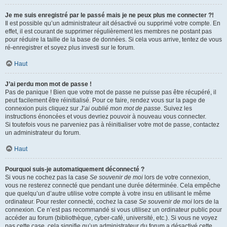
Je me suis enregistré par le passé mais je ne peux plus me connecter ?!
Il est possible qu’un administrateur ait désactivé ou supprimé votre compte. En
effet, il est courant de supprimer régulièrement les membres ne postant pas
pour réduire la taille de la base de données. Si cela vous arrive, tentez de vous
ré-enregistrer et soyez plus investi sur le forum.
Haut
J’ai perdu mon mot de passe !
Pas de panique ! Bien que votre mot de passe ne puisse pas être récupéré, il
peut facilement être réinitialisé. Pour ce faire, rendez vous sur la page de
connexion puis cliquez sur
J’ai oublié mon mot de passe
. Suivez les
instructions énoncées et vous devriez pouvoir à nouveau vous connecter.
Si toutefois vous ne parveniez pas à réinitialiser votre mot de passe, contactez
un administrateur du forum.
Haut
Pourquoi suis-je automatiquement déconnecté ?
Si vous ne cochez pas la case
Se souvenir de moi
lors de votre connexion,
vous ne resterez connecté que pendant une durée déterminée. Cela empêche
que quelqu’un d’autre utilise votre compte à votre insu en utilisant le même
ordinateur. Pour rester connecté, cochez la case
Se souvenir de moi
lors de la
connexion. Ce n’est pas recommandé si vous utilisez un ordinateur public pour
accéder au forum (bibliothèque, cyber-café, université, etc.). Si vous ne voyez
pas cette case, cela signifie qu’un administrateur du forum a désactivé cette