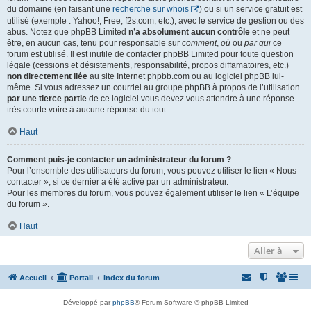
du domaine (en faisant une
recherche sur whois
) ou si un service gratuit est
utilisé (exemple : Yahoo!, Free, f2s.com, etc.), avec le service de gestion ou des
abus. Notez que phpBB Limited
n’a absolument aucun contrôle
et ne peut
être, en aucun cas, tenu pour responsable sur
comment
,
où
ou
par qui
ce
forum est utilisé. Il est inutile de contacter phpBB Limited pour toute question
légale (cessions et désistements, responsabilité, propos diffamatoires, etc.)
non directement liée
au site Internet phpbb.com ou au logiciel phpBB lui-
même. Si vous adressez un courriel au groupe phpBB à propos de l’utilisation
par une tierce partie
de ce logiciel vous devez vous attendre à une réponse
très courte voire à aucune réponse du tout.
Haut
Comment puis-je contacter un administrateur du forum ?
Pour l’ensemble des utilisateurs du forum, vous pouvez utiliser le lien « Nous
contacter », si ce dernier a été activé par un administrateur.
Pour les membres du forum, vous pouvez également utiliser le lien « L’équipe
du forum ».
Haut
Aller à
Accueil
Portail
Index du forum
Développé par
phpBB
® Forum Software © phpBB Limited