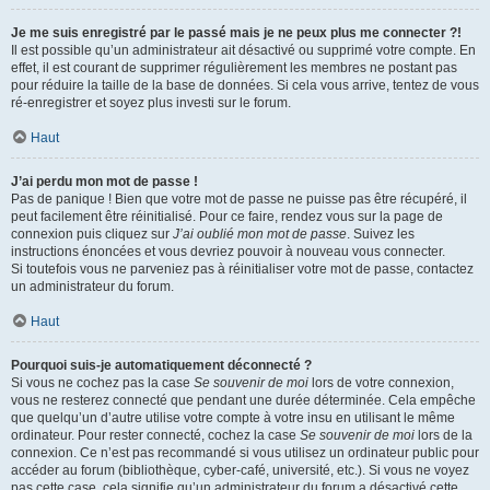
Je me suis enregistré par le passé mais je ne peux plus me connecter ?!
Il est possible qu’un administrateur ait désactivé ou supprimé votre compte. En
effet, il est courant de supprimer régulièrement les membres ne postant pas
pour réduire la taille de la base de données. Si cela vous arrive, tentez de vous
ré-enregistrer et soyez plus investi sur le forum.
Haut
J’ai perdu mon mot de passe !
Pas de panique ! Bien que votre mot de passe ne puisse pas être récupéré, il
peut facilement être réinitialisé. Pour ce faire, rendez vous sur la page de
connexion puis cliquez sur
J’ai oublié mon mot de passe
. Suivez les
instructions énoncées et vous devriez pouvoir à nouveau vous connecter.
Si toutefois vous ne parveniez pas à réinitialiser votre mot de passe, contactez
un administrateur du forum.
Haut
Pourquoi suis-je automatiquement déconnecté ?
Si vous ne cochez pas la case
Se souvenir de moi
lors de votre connexion,
vous ne resterez connecté que pendant une durée déterminée. Cela empêche
que quelqu’un d’autre utilise votre compte à votre insu en utilisant le même
ordinateur. Pour rester connecté, cochez la case
Se souvenir de moi
lors de la
connexion. Ce n’est pas recommandé si vous utilisez un ordinateur public pour
accéder au forum (bibliothèque, cyber-café, université, etc.). Si vous ne voyez
pas cette case, cela signifie qu’un administrateur du forum a désactivé cette