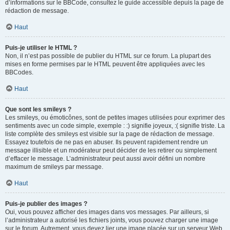
d’informations sur le BBCode, consultez le guide accessible depuis la page de
rédaction de message.
Haut
Puis-je utiliser le HTML ?
Non, il n’est pas possible de publier du HTML sur ce forum. La plupart des
mises en forme permises par le HTML peuvent être appliquées avec les
BBCodes.
Haut
Que sont les smileys ?
Les smileys, ou émoticônes, sont de petites images utilisées pour exprimer des
sentiments avec un code simple, exemple : :) signifie joyeux, :( signifie triste. La
liste complète des smileys est visible sur la page de rédaction de message.
Essayez toutefois de ne pas en abuser. Ils peuvent rapidement rendre un
message illisible et un modérateur peut décider de les retirer ou simplement
d’effacer le message. L’administrateur peut aussi avoir défini un nombre
maximum de smileys par message.
Haut
Puis-je publier des images ?
Oui, vous pouvez afficher des images dans vos messages. Par ailleurs, si
l’administrateur a autorisé les fichiers joints, vous pouvez charger une image
sur le forum. Autrement, vous devez lier une image placée sur un serveur Web