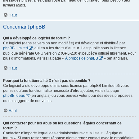
messages privés, allez dans votre panneau de l’utilisateur puis
Gestion des
fichiers joints
.
Haut
Concernant phpBB
Qui a développé ce logiciel de forum ?
Ce logiciel (dans sa version non modifiée) est développé et distribué par
phpBB Limited
, qui en a les droits d’auteur. Il est publié sous la licence
publique générale GNU version 2 (GPL-2.0) et peut être diffusé librement. Pour
plus d’informations, visitez la page «
À propos de phpBB
» (en anglais).
Haut
Pourquoi la fonctionnalité X n’est pas disponible ?
Ce logiciel a été développé et mis sous licence par phpBB Limited. Si vous
pensez qu’une fonctionnalité nécessite d’être ajoutée, visitez la page
phpBB Ideas
(en anglais) où vous pouvez voter pour des idées proposées
ou en suggérer de nouvelles.
Haut
Qui contacter pour les abus ou les questions légales concernant ce
forum ?
Contactez n’importe lequel des administrateurs de la liste « L’équipe du
forum ». Si vous restez sans réponse alors prenez contact avec le propriétaire