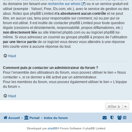
du domaine (en faisant une
recherche sur whois
) ou si un service gratuit est
utilisé (exemple : Yahoo!, Free, f2s.com, etc.), avec le service de gestion ou des
abus. Notez que phpBB Limited
n’a absolument aucun contrôle
et ne peut
être, en aucun cas, tenu pour responsable sur
comment
,
où
ou
par qui
ce
forum est utilisé. Il est inutile de contacter phpBB Limited pour toute question
légale (cessions et désistements, responsabilité, propos diffamatoires, etc.)
non directement liée
au site Internet phpbb.com ou au logiciel phpBB lui-
même. Si vous adressez un courriel au groupe phpBB à propos de l’utilisation
par une tierce partie
de ce logiciel vous devez vous attendre à une réponse
très courte voire à aucune réponse du tout.
Haut
Comment puis-je contacter un administrateur du forum ?
Pour l’ensemble des utilisateurs du forum, vous pouvez utiliser le lien « Nous
contacter », si ce dernier a été activé par un administrateur.
Pour les membres du forum, vous pouvez également utiliser le lien « L’équipe
du forum ».
Haut
Aller à
Accueil
Portail
Index du forum
Développé par
phpBB
® Forum Software © phpBB Limited