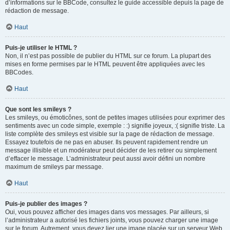
d’informations sur le BBCode, consultez le guide accessible depuis la page de
rédaction de message.
Haut
Puis-je utiliser le HTML ?
Non, il n’est pas possible de publier du HTML sur ce forum. La plupart des
mises en forme permises par le HTML peuvent être appliquées avec les
BBCodes.
Haut
Que sont les smileys ?
Les smileys, ou émoticônes, sont de petites images utilisées pour exprimer des
sentiments avec un code simple, exemple : :) signifie joyeux, :( signifie triste. La
liste complète des smileys est visible sur la page de rédaction de message.
Essayez toutefois de ne pas en abuser. Ils peuvent rapidement rendre un
message illisible et un modérateur peut décider de les retirer ou simplement
d’effacer le message. L’administrateur peut aussi avoir défini un nombre
maximum de smileys par message.
Haut
Puis-je publier des images ?
Oui, vous pouvez afficher des images dans vos messages. Par ailleurs, si
l’administrateur a autorisé les fichiers joints, vous pouvez charger une image
sur le forum. Autrement, vous devez lier une image placée sur un serveur Web