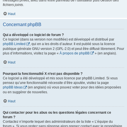
messages privés, allez dans votre panneau de l’utilisateur puis
Gestion des
fichiers joints
.
Haut
Concernant phpBB
Qui a développé ce logiciel de forum ?
Ce logiciel (dans sa version non modifiée) est développé et distribué par
phpBB Limited
, qui en a les droits d’auteur. Il est publié sous la licence
publique générale GNU version 2 (GPL-2.0) et peut être diffusé librement. Pour
plus d’informations, visitez la page «
À propos de phpBB
» (en anglais).
Haut
Pourquoi la fonctionnalité X n’est pas disponible ?
Ce logiciel a été développé et mis sous licence par phpBB Limited. Si vous
pensez qu’une fonctionnalité nécessite d’être ajoutée, visitez la page
phpBB Ideas
(en anglais) où vous pouvez voter pour des idées proposées
ou en suggérer de nouvelles.
Haut
Qui contacter pour les abus ou les questions légales concernant ce
forum ?
Contactez n’importe lequel des administrateurs de la liste « L’équipe du
forum ». Si vous restez sans réponse alors prenez contact avec le propriétaire