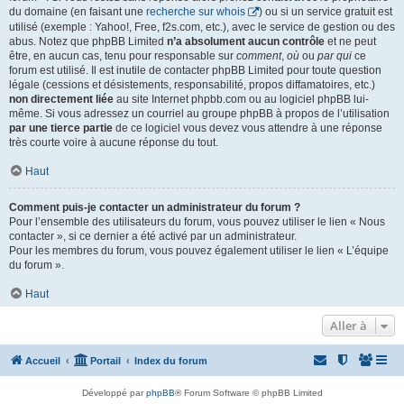
du domaine (en faisant une
recherche sur whois
) ou si un service gratuit est
utilisé (exemple : Yahoo!, Free, f2s.com, etc.), avec le service de gestion ou des
abus. Notez que phpBB Limited
n’a absolument aucun contrôle
et ne peut
être, en aucun cas, tenu pour responsable sur
comment
,
où
ou
par qui
ce
forum est utilisé. Il est inutile de contacter phpBB Limited pour toute question
légale (cessions et désistements, responsabilité, propos diffamatoires, etc.)
non directement liée
au site Internet phpbb.com ou au logiciel phpBB lui-
même. Si vous adressez un courriel au groupe phpBB à propos de l’utilisation
par une tierce partie
de ce logiciel vous devez vous attendre à une réponse
très courte voire à aucune réponse du tout.
Haut
Comment puis-je contacter un administrateur du forum ?
Pour l’ensemble des utilisateurs du forum, vous pouvez utiliser le lien « Nous
contacter », si ce dernier a été activé par un administrateur.
Pour les membres du forum, vous pouvez également utiliser le lien « L’équipe
du forum ».
Haut
Aller à
Accueil
Portail
Index du forum
Développé par
phpBB
® Forum Software © phpBB Limited