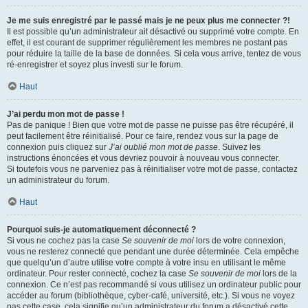
Je me suis enregistré par le passé mais je ne peux plus me connecter ?!
Il est possible qu’un administrateur ait désactivé ou supprimé votre compte. En
effet, il est courant de supprimer régulièrement les membres ne postant pas
pour réduire la taille de la base de données. Si cela vous arrive, tentez de vous
ré-enregistrer et soyez plus investi sur le forum.
Haut
J’ai perdu mon mot de passe !
Pas de panique ! Bien que votre mot de passe ne puisse pas être récupéré, il
peut facilement être réinitialisé. Pour ce faire, rendez vous sur la page de
connexion puis cliquez sur
J’ai oublié mon mot de passe
. Suivez les
instructions énoncées et vous devriez pouvoir à nouveau vous connecter.
Si toutefois vous ne parveniez pas à réinitialiser votre mot de passe, contactez
un administrateur du forum.
Haut
Pourquoi suis-je automatiquement déconnecté ?
Si vous ne cochez pas la case
Se souvenir de moi
lors de votre connexion,
vous ne resterez connecté que pendant une durée déterminée. Cela empêche
que quelqu’un d’autre utilise votre compte à votre insu en utilisant le même
ordinateur. Pour rester connecté, cochez la case
Se souvenir de moi
lors de la
connexion. Ce n’est pas recommandé si vous utilisez un ordinateur public pour
accéder au forum (bibliothèque, cyber-café, université, etc.). Si vous ne voyez
pas cette case, cela signifie qu’un administrateur du forum a désactivé cette