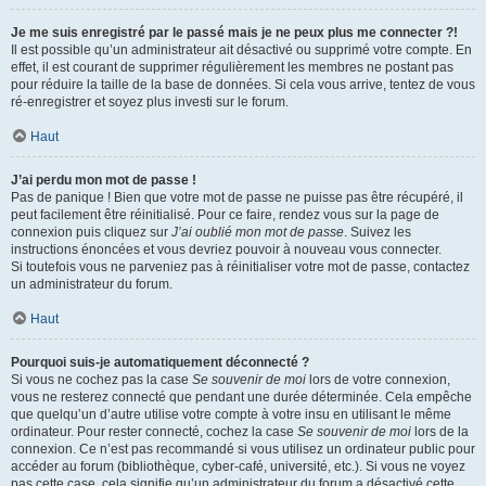
Je me suis enregistré par le passé mais je ne peux plus me connecter ?!
Il est possible qu’un administrateur ait désactivé ou supprimé votre compte. En
effet, il est courant de supprimer régulièrement les membres ne postant pas
pour réduire la taille de la base de données. Si cela vous arrive, tentez de vous
ré-enregistrer et soyez plus investi sur le forum.
Haut
J’ai perdu mon mot de passe !
Pas de panique ! Bien que votre mot de passe ne puisse pas être récupéré, il
peut facilement être réinitialisé. Pour ce faire, rendez vous sur la page de
connexion puis cliquez sur
J’ai oublié mon mot de passe
. Suivez les
instructions énoncées et vous devriez pouvoir à nouveau vous connecter.
Si toutefois vous ne parveniez pas à réinitialiser votre mot de passe, contactez
un administrateur du forum.
Haut
Pourquoi suis-je automatiquement déconnecté ?
Si vous ne cochez pas la case
Se souvenir de moi
lors de votre connexion,
vous ne resterez connecté que pendant une durée déterminée. Cela empêche
que quelqu’un d’autre utilise votre compte à votre insu en utilisant le même
ordinateur. Pour rester connecté, cochez la case
Se souvenir de moi
lors de la
connexion. Ce n’est pas recommandé si vous utilisez un ordinateur public pour
accéder au forum (bibliothèque, cyber-café, université, etc.). Si vous ne voyez
pas cette case, cela signifie qu’un administrateur du forum a désactivé cette