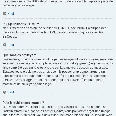
d’informations sur le BBCode, consultez le guide accessible depuis la page de
rédaction de message.
Haut
Puis-je utiliser le HTML ?
Non, il n’est pas possible de publier du HTML sur ce forum. La plupart des
mises en forme permises par le HTML peuvent être appliquées avec les
BBCodes.
Haut
Que sont les smileys ?
Les smileys, ou émoticônes, sont de petites images utilisées pour exprimer des
sentiments avec un code simple, exemple : :) signifie joyeux, :( signifie triste. La
liste complète des smileys est visible sur la page de rédaction de message.
Essayez toutefois de ne pas en abuser. Ils peuvent rapidement rendre un
message illisible et un modérateur peut décider de les retirer ou simplement
d’effacer le message. L’administrateur peut aussi avoir défini un nombre
maximum de smileys par message.
Haut
Puis-je publier des images ?
Oui, vous pouvez afficher des images dans vos messages. Par ailleurs, si
l’administrateur a autorisé les fichiers joints, vous pouvez charger une image
sur le forum. Autrement, vous devez lier une image placée sur un serveur Web