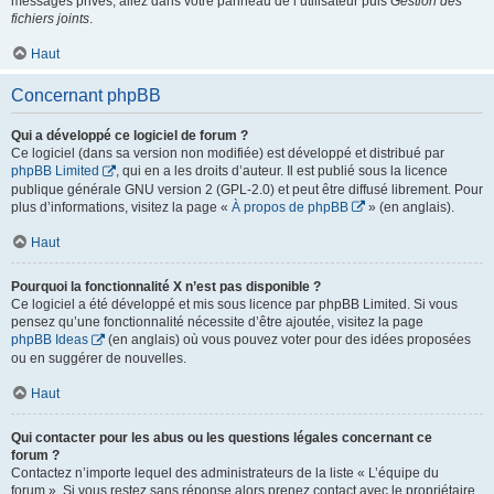
messages privés, allez dans votre panneau de l’utilisateur puis
Gestion des
fichiers joints
.
Haut
Concernant phpBB
Qui a développé ce logiciel de forum ?
Ce logiciel (dans sa version non modifiée) est développé et distribué par
phpBB Limited
, qui en a les droits d’auteur. Il est publié sous la licence
publique générale GNU version 2 (GPL-2.0) et peut être diffusé librement. Pour
plus d’informations, visitez la page «
À propos de phpBB
» (en anglais).
Haut
Pourquoi la fonctionnalité X n’est pas disponible ?
Ce logiciel a été développé et mis sous licence par phpBB Limited. Si vous
pensez qu’une fonctionnalité nécessite d’être ajoutée, visitez la page
phpBB Ideas
(en anglais) où vous pouvez voter pour des idées proposées
ou en suggérer de nouvelles.
Haut
Qui contacter pour les abus ou les questions légales concernant ce
forum ?
Contactez n’importe lequel des administrateurs de la liste « L’équipe du
forum ». Si vous restez sans réponse alors prenez contact avec le propriétaire