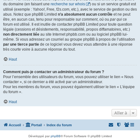
du domaine (en faisant une
recherche sur whois
) ou si un service gratuit est
utilisé (exemple : Yahoo!, Free, f2s.com, etc.), avec le service de gestion ou des
abus. Notez que phpBB Limited
n’a absolument aucun contrôle
et ne peut
être, en aucun cas, tenu pour responsable sur
comment
,
où
ou
par qui
ce
forum est utilisé. Il est inutile de contacter phpBB Limited pour toute question
légale (cessions et désistements, responsabilité, propos diffamatoires, etc.)
non directement liée
au site Internet phpbb.com ou au logiciel phpBB lui-
même. Si vous adressez un courriel au groupe phpBB à propos de l’utilisation
par une tierce partie
de ce logiciel vous devez vous attendre à une réponse
très courte voire à aucune réponse du tout.
Haut
Comment puis-je contacter un administrateur du forum ?
Pour l’ensemble des utilisateurs du forum, vous pouvez utiliser le lien « Nous
contacter », si ce dernier a été activé par un administrateur.
Pour les membres du forum, vous pouvez également utiliser le lien « L’équipe
du forum ».
Haut
Aller à
Accueil
Portail
Index du forum
Développé par
phpBB
® Forum Software © phpBB Limited