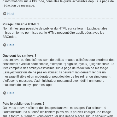
d’informations sur le BBCode, consultez le guide accessible depuis la page de
rédaction de message.
Haut
Puis-je utiliser le HTML ?
Non, il n’est pas possible de publier du HTML sur ce forum. La plupart des
mises en forme permises par le HTML peuvent être appliquées avec les
BBCodes.
Haut
Que sont les smileys ?
Les smileys, ou émoticônes, sont de petites images utilisées pour exprimer des
sentiments avec un code simple, exemple : :) signifie joyeux, :( signifie triste. La
liste complète des smileys est visible sur la page de rédaction de message.
Essayez toutefois de ne pas en abuser. Ils peuvent rapidement rendre un
message illisible et un modérateur peut décider de les retirer ou simplement
d’effacer le message. L’administrateur peut aussi avoir défini un nombre
maximum de smileys par message.
Haut
Puis-je publier des images ?
Oui, vous pouvez afficher des images dans vos messages. Par ailleurs, si
l’administrateur a autorisé les fichiers joints, vous pouvez charger une image
sur le forum. Autrement, vous devez lier une image placée sur un serveur Web