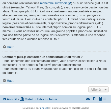
du domaine (en faisant une
recherche sur whois
) ou si un service gratuit est
utilisé (exemple : Yahoo!, Free, f2s.com, etc.), avec le service de gestion ou des
abus. Notez que phpBB Limited
n’a absolument aucun contrôle
et ne peut
être, en aucun cas, tenu pour responsable sur
comment
,
où
ou
par qui
ce
forum est utilisé. Il est inutile de contacter phpBB Limited pour toute question
légale (cessions et désistements, responsabilité, propos diffamatoires, etc.)
non directement liée
au site Internet phpbb.com ou au logiciel phpBB lui-
même. Si vous adressez un courriel au groupe phpBB à propos de l’utilisation
par une tierce partie
de ce logiciel vous devez vous attendre à une réponse
très courte voire à aucune réponse du tout.
Haut
Comment puis-je contacter un administrateur du forum ?
Pour l’ensemble des utilisateurs du forum, vous pouvez utiliser le lien « Nous
contacter », si ce dernier a été activé par un administrateur.
Pour les membres du forum, vous pouvez également utiliser le lien « L’équipe
du forum ».
Haut
Aller à
Accueil
Portail
Index du forum
Développé par
phpBB
® Forum Software © phpBB Limited