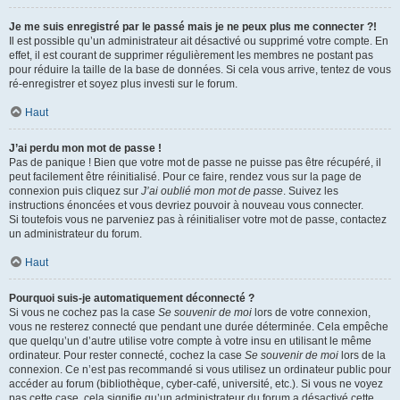
Je me suis enregistré par le passé mais je ne peux plus me connecter ?!
Il est possible qu’un administrateur ait désactivé ou supprimé votre compte. En
effet, il est courant de supprimer régulièrement les membres ne postant pas
pour réduire la taille de la base de données. Si cela vous arrive, tentez de vous
ré-enregistrer et soyez plus investi sur le forum.
Haut
J’ai perdu mon mot de passe !
Pas de panique ! Bien que votre mot de passe ne puisse pas être récupéré, il
peut facilement être réinitialisé. Pour ce faire, rendez vous sur la page de
connexion puis cliquez sur
J’ai oublié mon mot de passe
. Suivez les
instructions énoncées et vous devriez pouvoir à nouveau vous connecter.
Si toutefois vous ne parveniez pas à réinitialiser votre mot de passe, contactez
un administrateur du forum.
Haut
Pourquoi suis-je automatiquement déconnecté ?
Si vous ne cochez pas la case
Se souvenir de moi
lors de votre connexion,
vous ne resterez connecté que pendant une durée déterminée. Cela empêche
que quelqu’un d’autre utilise votre compte à votre insu en utilisant le même
ordinateur. Pour rester connecté, cochez la case
Se souvenir de moi
lors de la
connexion. Ce n’est pas recommandé si vous utilisez un ordinateur public pour
accéder au forum (bibliothèque, cyber-café, université, etc.). Si vous ne voyez
pas cette case, cela signifie qu’un administrateur du forum a désactivé cette