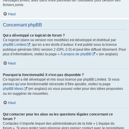
messages privés, allez dans votre panneau de l’utilisateur puis
Gestion des
fichiers joints
.
Haut
Concernant phpBB
Qui a développé ce logiciel de forum ?
Ce logiciel (dans sa version non modifiée) est développé et distribué par
phpBB Limited
, qui en a les droits d’auteur. Il est publié sous la licence
publique générale GNU version 2 (GPL-2.0) et peut être diffusé librement. Pour
plus d’informations, visitez la page «
À propos de phpBB
» (en anglais).
Haut
Pourquoi la fonctionnalité X n’est pas disponible ?
Ce logiciel a été développé et mis sous licence par phpBB Limited. Si vous
pensez qu’une fonctionnalité nécessite d’être ajoutée, visitez la page
phpBB Ideas
(en anglais) où vous pouvez voter pour des idées proposées
ou en suggérer de nouvelles.
Haut
Qui contacter pour les abus ou les questions légales concernant ce
forum ?
Contactez n’importe lequel des administrateurs de la liste « L’équipe du
forum ». Si vous restez sans réponse alors prenez contact avec le propriétaire