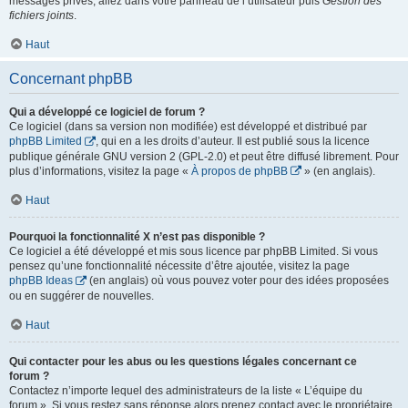
messages privés, allez dans votre panneau de l’utilisateur puis
Gestion des
fichiers joints
.
Haut
Concernant phpBB
Qui a développé ce logiciel de forum ?
Ce logiciel (dans sa version non modifiée) est développé et distribué par
phpBB Limited
, qui en a les droits d’auteur. Il est publié sous la licence
publique générale GNU version 2 (GPL-2.0) et peut être diffusé librement. Pour
plus d’informations, visitez la page «
À propos de phpBB
» (en anglais).
Haut
Pourquoi la fonctionnalité X n’est pas disponible ?
Ce logiciel a été développé et mis sous licence par phpBB Limited. Si vous
pensez qu’une fonctionnalité nécessite d’être ajoutée, visitez la page
phpBB Ideas
(en anglais) où vous pouvez voter pour des idées proposées
ou en suggérer de nouvelles.
Haut
Qui contacter pour les abus ou les questions légales concernant ce
forum ?
Contactez n’importe lequel des administrateurs de la liste « L’équipe du
forum ». Si vous restez sans réponse alors prenez contact avec le propriétaire