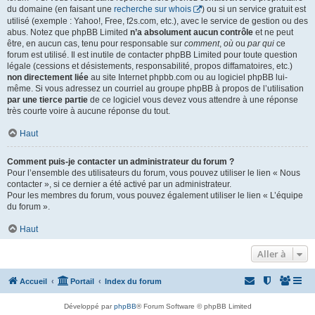
du domaine (en faisant une
recherche sur whois
) ou si un service gratuit est
utilisé (exemple : Yahoo!, Free, f2s.com, etc.), avec le service de gestion ou des
abus. Notez que phpBB Limited
n’a absolument aucun contrôle
et ne peut
être, en aucun cas, tenu pour responsable sur
comment
,
où
ou
par qui
ce
forum est utilisé. Il est inutile de contacter phpBB Limited pour toute question
légale (cessions et désistements, responsabilité, propos diffamatoires, etc.)
non directement liée
au site Internet phpbb.com ou au logiciel phpBB lui-
même. Si vous adressez un courriel au groupe phpBB à propos de l’utilisation
par une tierce partie
de ce logiciel vous devez vous attendre à une réponse
très courte voire à aucune réponse du tout.
Haut
Comment puis-je contacter un administrateur du forum ?
Pour l’ensemble des utilisateurs du forum, vous pouvez utiliser le lien « Nous
contacter », si ce dernier a été activé par un administrateur.
Pour les membres du forum, vous pouvez également utiliser le lien « L’équipe
du forum ».
Haut
Aller à
Accueil
Portail
Index du forum
Développé par
phpBB
® Forum Software © phpBB Limited