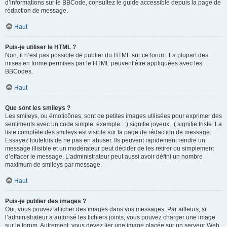
d’informations sur le BBCode, consultez le guide accessible depuis la page de
rédaction de message.
Haut
Puis-je utiliser le HTML ?
Non, il n’est pas possible de publier du HTML sur ce forum. La plupart des
mises en forme permises par le HTML peuvent être appliquées avec les
BBCodes.
Haut
Que sont les smileys ?
Les smileys, ou émoticônes, sont de petites images utilisées pour exprimer des
sentiments avec un code simple, exemple : :) signifie joyeux, :( signifie triste. La
liste complète des smileys est visible sur la page de rédaction de message.
Essayez toutefois de ne pas en abuser. Ils peuvent rapidement rendre un
message illisible et un modérateur peut décider de les retirer ou simplement
d’effacer le message. L’administrateur peut aussi avoir défini un nombre
maximum de smileys par message.
Haut
Puis-je publier des images ?
Oui, vous pouvez afficher des images dans vos messages. Par ailleurs, si
l’administrateur a autorisé les fichiers joints, vous pouvez charger une image
sur le forum. Autrement, vous devez lier une image placée sur un serveur Web