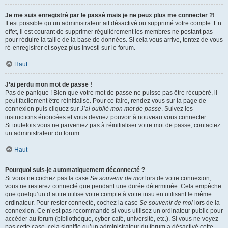
Je me suis enregistré par le passé mais je ne peux plus me connecter ?!
Il est possible qu’un administrateur ait désactivé ou supprimé votre compte. En
effet, il est courant de supprimer régulièrement les membres ne postant pas
pour réduire la taille de la base de données. Si cela vous arrive, tentez de vous
ré-enregistrer et soyez plus investi sur le forum.
Haut
J’ai perdu mon mot de passe !
Pas de panique ! Bien que votre mot de passe ne puisse pas être récupéré, il
peut facilement être réinitialisé. Pour ce faire, rendez vous sur la page de
connexion puis cliquez sur
J’ai oublié mon mot de passe
. Suivez les
instructions énoncées et vous devriez pouvoir à nouveau vous connecter.
Si toutefois vous ne parveniez pas à réinitialiser votre mot de passe, contactez
un administrateur du forum.
Haut
Pourquoi suis-je automatiquement déconnecté ?
Si vous ne cochez pas la case
Se souvenir de moi
lors de votre connexion,
vous ne resterez connecté que pendant une durée déterminée. Cela empêche
que quelqu’un d’autre utilise votre compte à votre insu en utilisant le même
ordinateur. Pour rester connecté, cochez la case
Se souvenir de moi
lors de la
connexion. Ce n’est pas recommandé si vous utilisez un ordinateur public pour
accéder au forum (bibliothèque, cyber-café, université, etc.). Si vous ne voyez
pas cette case, cela signifie qu’un administrateur du forum a désactivé cette