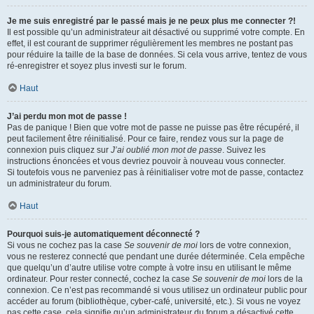
Je me suis enregistré par le passé mais je ne peux plus me connecter ?!
Il est possible qu’un administrateur ait désactivé ou supprimé votre compte. En
effet, il est courant de supprimer régulièrement les membres ne postant pas
pour réduire la taille de la base de données. Si cela vous arrive, tentez de vous
ré-enregistrer et soyez plus investi sur le forum.
Haut
J’ai perdu mon mot de passe !
Pas de panique ! Bien que votre mot de passe ne puisse pas être récupéré, il
peut facilement être réinitialisé. Pour ce faire, rendez vous sur la page de
connexion puis cliquez sur
J’ai oublié mon mot de passe
. Suivez les
instructions énoncées et vous devriez pouvoir à nouveau vous connecter.
Si toutefois vous ne parveniez pas à réinitialiser votre mot de passe, contactez
un administrateur du forum.
Haut
Pourquoi suis-je automatiquement déconnecté ?
Si vous ne cochez pas la case
Se souvenir de moi
lors de votre connexion,
vous ne resterez connecté que pendant une durée déterminée. Cela empêche
que quelqu’un d’autre utilise votre compte à votre insu en utilisant le même
ordinateur. Pour rester connecté, cochez la case
Se souvenir de moi
lors de la
connexion. Ce n’est pas recommandé si vous utilisez un ordinateur public pour
accéder au forum (bibliothèque, cyber-café, université, etc.). Si vous ne voyez
pas cette case, cela signifie qu’un administrateur du forum a désactivé cette