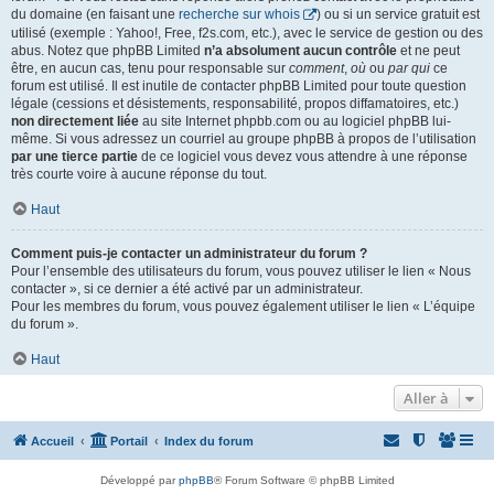
du domaine (en faisant une
recherche sur whois
) ou si un service gratuit est
utilisé (exemple : Yahoo!, Free, f2s.com, etc.), avec le service de gestion ou des
abus. Notez que phpBB Limited
n’a absolument aucun contrôle
et ne peut
être, en aucun cas, tenu pour responsable sur
comment
,
où
ou
par qui
ce
forum est utilisé. Il est inutile de contacter phpBB Limited pour toute question
légale (cessions et désistements, responsabilité, propos diffamatoires, etc.)
non directement liée
au site Internet phpbb.com ou au logiciel phpBB lui-
même. Si vous adressez un courriel au groupe phpBB à propos de l’utilisation
par une tierce partie
de ce logiciel vous devez vous attendre à une réponse
très courte voire à aucune réponse du tout.
Haut
Comment puis-je contacter un administrateur du forum ?
Pour l’ensemble des utilisateurs du forum, vous pouvez utiliser le lien « Nous
contacter », si ce dernier a été activé par un administrateur.
Pour les membres du forum, vous pouvez également utiliser le lien « L’équipe
du forum ».
Haut
Aller à
Accueil
Portail
Index du forum
Développé par
phpBB
® Forum Software © phpBB Limited