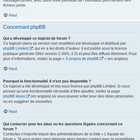
messages privés, allez dans votre panneau de l’utilisateur puis
Gestion des
fichiers joints
.
Haut
Concernant phpBB
Qui a développé ce logiciel de forum ?
Ce logiciel (dans sa version non modifiée) est développé et distribué par
phpBB Limited
, qui en a les droits d’auteur. Il est publié sous la licence
publique générale GNU version 2 (GPL-2.0) et peut être diffusé librement. Pour
plus d’informations, visitez la page «
À propos de phpBB
» (en anglais).
Haut
Pourquoi la fonctionnalité X n’est pas disponible ?
Ce logiciel a été développé et mis sous licence par phpBB Limited. Si vous
pensez qu’une fonctionnalité nécessite d’être ajoutée, visitez la page
phpBB Ideas
(en anglais) où vous pouvez voter pour des idées proposées
ou en suggérer de nouvelles.
Haut
Qui contacter pour les abus ou les questions légales concernant ce
forum ?
Contactez n’importe lequel des administrateurs de la liste « L’équipe du
forum ». Si vous restez sans réponse alors prenez contact avec le propriétaire