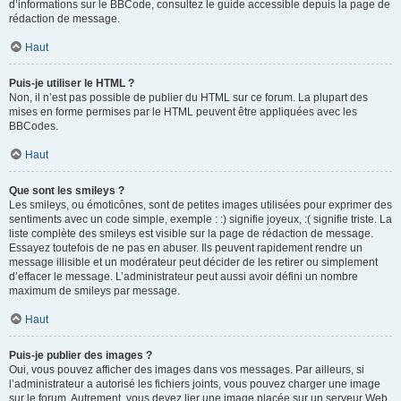
d’informations sur le BBCode, consultez le guide accessible depuis la page de
rédaction de message.
Haut
Puis-je utiliser le HTML ?
Non, il n’est pas possible de publier du HTML sur ce forum. La plupart des
mises en forme permises par le HTML peuvent être appliquées avec les
BBCodes.
Haut
Que sont les smileys ?
Les smileys, ou émoticônes, sont de petites images utilisées pour exprimer des
sentiments avec un code simple, exemple : :) signifie joyeux, :( signifie triste. La
liste complète des smileys est visible sur la page de rédaction de message.
Essayez toutefois de ne pas en abuser. Ils peuvent rapidement rendre un
message illisible et un modérateur peut décider de les retirer ou simplement
d’effacer le message. L’administrateur peut aussi avoir défini un nombre
maximum de smileys par message.
Haut
Puis-je publier des images ?
Oui, vous pouvez afficher des images dans vos messages. Par ailleurs, si
l’administrateur a autorisé les fichiers joints, vous pouvez charger une image
sur le forum. Autrement, vous devez lier une image placée sur un serveur Web