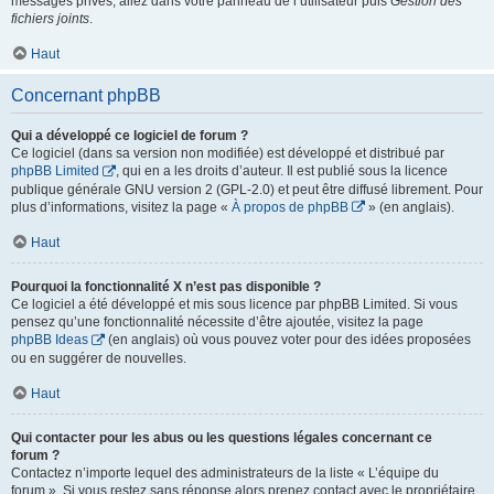
messages privés, allez dans votre panneau de l’utilisateur puis
Gestion des
fichiers joints
.
Haut
Concernant phpBB
Qui a développé ce logiciel de forum ?
Ce logiciel (dans sa version non modifiée) est développé et distribué par
phpBB Limited
, qui en a les droits d’auteur. Il est publié sous la licence
publique générale GNU version 2 (GPL-2.0) et peut être diffusé librement. Pour
plus d’informations, visitez la page «
À propos de phpBB
» (en anglais).
Haut
Pourquoi la fonctionnalité X n’est pas disponible ?
Ce logiciel a été développé et mis sous licence par phpBB Limited. Si vous
pensez qu’une fonctionnalité nécessite d’être ajoutée, visitez la page
phpBB Ideas
(en anglais) où vous pouvez voter pour des idées proposées
ou en suggérer de nouvelles.
Haut
Qui contacter pour les abus ou les questions légales concernant ce
forum ?
Contactez n’importe lequel des administrateurs de la liste « L’équipe du
forum ». Si vous restez sans réponse alors prenez contact avec le propriétaire