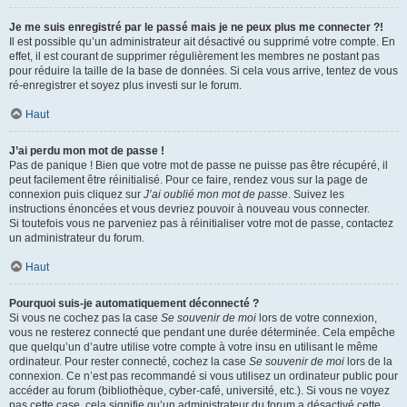
Je me suis enregistré par le passé mais je ne peux plus me connecter ?!
Il est possible qu’un administrateur ait désactivé ou supprimé votre compte. En
effet, il est courant de supprimer régulièrement les membres ne postant pas
pour réduire la taille de la base de données. Si cela vous arrive, tentez de vous
ré-enregistrer et soyez plus investi sur le forum.
Haut
J’ai perdu mon mot de passe !
Pas de panique ! Bien que votre mot de passe ne puisse pas être récupéré, il
peut facilement être réinitialisé. Pour ce faire, rendez vous sur la page de
connexion puis cliquez sur
J’ai oublié mon mot de passe
. Suivez les
instructions énoncées et vous devriez pouvoir à nouveau vous connecter.
Si toutefois vous ne parveniez pas à réinitialiser votre mot de passe, contactez
un administrateur du forum.
Haut
Pourquoi suis-je automatiquement déconnecté ?
Si vous ne cochez pas la case
Se souvenir de moi
lors de votre connexion,
vous ne resterez connecté que pendant une durée déterminée. Cela empêche
que quelqu’un d’autre utilise votre compte à votre insu en utilisant le même
ordinateur. Pour rester connecté, cochez la case
Se souvenir de moi
lors de la
connexion. Ce n’est pas recommandé si vous utilisez un ordinateur public pour
accéder au forum (bibliothèque, cyber-café, université, etc.). Si vous ne voyez
pas cette case, cela signifie qu’un administrateur du forum a désactivé cette