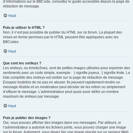
d’informations sur le BBCode, consultez le guide accessible depuis la page de
rédaction de message.
Haut
Puis-je utiliser le HTML ?
Non, il n’est pas possible de publier du HTML sur ce forum. La plupart des
mises en forme permises par le HTML peuvent être appliquées avec les
BBCodes.
Haut
Que sont les smileys ?
Les smileys, ou émoticônes, sont de petites images utilisées pour exprimer des
sentiments avec un code simple, exemple : :) signifie joyeux, :( signifie triste. La
liste complète des smileys est visible sur la page de rédaction de message.
Essayez toutefois de ne pas en abuser. Ils peuvent rapidement rendre un
message illisible et un modérateur peut décider de les retirer ou simplement
d’effacer le message. L’administrateur peut aussi avoir défini un nombre
maximum de smileys par message.
Haut
Puis-je publier des images ?
Oui, vous pouvez afficher des images dans vos messages. Par ailleurs, si
l’administrateur a autorisé les fichiers joints, vous pouvez charger une image
sur le forum. Autrement, vous devez lier une image placée sur un serveur Web