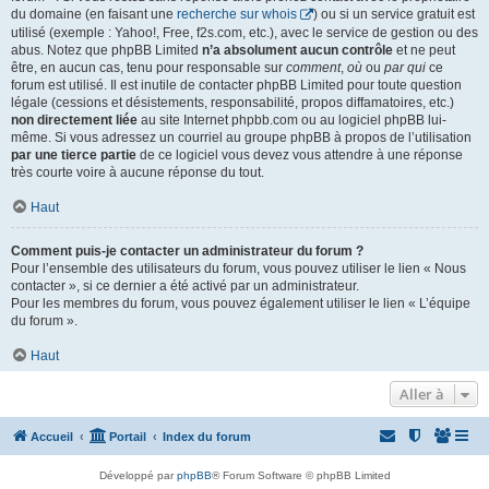
du domaine (en faisant une
recherche sur whois
) ou si un service gratuit est
utilisé (exemple : Yahoo!, Free, f2s.com, etc.), avec le service de gestion ou des
abus. Notez que phpBB Limited
n’a absolument aucun contrôle
et ne peut
être, en aucun cas, tenu pour responsable sur
comment
,
où
ou
par qui
ce
forum est utilisé. Il est inutile de contacter phpBB Limited pour toute question
légale (cessions et désistements, responsabilité, propos diffamatoires, etc.)
non directement liée
au site Internet phpbb.com ou au logiciel phpBB lui-
même. Si vous adressez un courriel au groupe phpBB à propos de l’utilisation
par une tierce partie
de ce logiciel vous devez vous attendre à une réponse
très courte voire à aucune réponse du tout.
Haut
Comment puis-je contacter un administrateur du forum ?
Pour l’ensemble des utilisateurs du forum, vous pouvez utiliser le lien « Nous
contacter », si ce dernier a été activé par un administrateur.
Pour les membres du forum, vous pouvez également utiliser le lien « L’équipe
du forum ».
Haut
Aller à
Accueil
Portail
Index du forum
Développé par
phpBB
® Forum Software © phpBB Limited