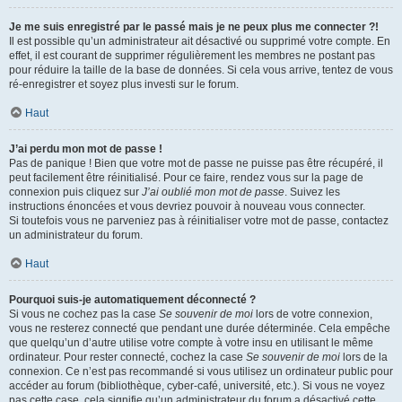
Je me suis enregistré par le passé mais je ne peux plus me connecter ?!
Il est possible qu’un administrateur ait désactivé ou supprimé votre compte. En
effet, il est courant de supprimer régulièrement les membres ne postant pas
pour réduire la taille de la base de données. Si cela vous arrive, tentez de vous
ré-enregistrer et soyez plus investi sur le forum.
Haut
J’ai perdu mon mot de passe !
Pas de panique ! Bien que votre mot de passe ne puisse pas être récupéré, il
peut facilement être réinitialisé. Pour ce faire, rendez vous sur la page de
connexion puis cliquez sur
J’ai oublié mon mot de passe
. Suivez les
instructions énoncées et vous devriez pouvoir à nouveau vous connecter.
Si toutefois vous ne parveniez pas à réinitialiser votre mot de passe, contactez
un administrateur du forum.
Haut
Pourquoi suis-je automatiquement déconnecté ?
Si vous ne cochez pas la case
Se souvenir de moi
lors de votre connexion,
vous ne resterez connecté que pendant une durée déterminée. Cela empêche
que quelqu’un d’autre utilise votre compte à votre insu en utilisant le même
ordinateur. Pour rester connecté, cochez la case
Se souvenir de moi
lors de la
connexion. Ce n’est pas recommandé si vous utilisez un ordinateur public pour
accéder au forum (bibliothèque, cyber-café, université, etc.). Si vous ne voyez
pas cette case, cela signifie qu’un administrateur du forum a désactivé cette