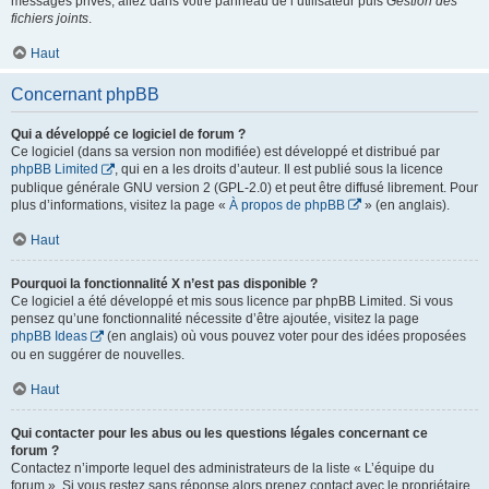
messages privés, allez dans votre panneau de l’utilisateur puis
Gestion des
fichiers joints
.
Haut
Concernant phpBB
Qui a développé ce logiciel de forum ?
Ce logiciel (dans sa version non modifiée) est développé et distribué par
phpBB Limited
, qui en a les droits d’auteur. Il est publié sous la licence
publique générale GNU version 2 (GPL-2.0) et peut être diffusé librement. Pour
plus d’informations, visitez la page «
À propos de phpBB
» (en anglais).
Haut
Pourquoi la fonctionnalité X n’est pas disponible ?
Ce logiciel a été développé et mis sous licence par phpBB Limited. Si vous
pensez qu’une fonctionnalité nécessite d’être ajoutée, visitez la page
phpBB Ideas
(en anglais) où vous pouvez voter pour des idées proposées
ou en suggérer de nouvelles.
Haut
Qui contacter pour les abus ou les questions légales concernant ce
forum ?
Contactez n’importe lequel des administrateurs de la liste « L’équipe du
forum ». Si vous restez sans réponse alors prenez contact avec le propriétaire