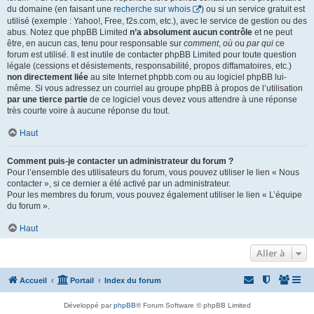
du domaine (en faisant une
recherche sur whois
) ou si un service gratuit est
utilisé (exemple : Yahoo!, Free, f2s.com, etc.), avec le service de gestion ou des
abus. Notez que phpBB Limited
n’a absolument aucun contrôle
et ne peut
être, en aucun cas, tenu pour responsable sur
comment
,
où
ou
par qui
ce
forum est utilisé. Il est inutile de contacter phpBB Limited pour toute question
légale (cessions et désistements, responsabilité, propos diffamatoires, etc.)
non directement liée
au site Internet phpbb.com ou au logiciel phpBB lui-
même. Si vous adressez un courriel au groupe phpBB à propos de l’utilisation
par une tierce partie
de ce logiciel vous devez vous attendre à une réponse
très courte voire à aucune réponse du tout.
Haut
Comment puis-je contacter un administrateur du forum ?
Pour l’ensemble des utilisateurs du forum, vous pouvez utiliser le lien « Nous
contacter », si ce dernier a été activé par un administrateur.
Pour les membres du forum, vous pouvez également utiliser le lien « L’équipe
du forum ».
Haut
Aller à
Accueil
Portail
Index du forum
Développé par
phpBB
® Forum Software © phpBB Limited