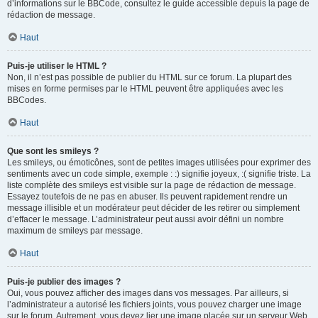
d’informations sur le BBCode, consultez le guide accessible depuis la page de
rédaction de message.
Haut
Puis-je utiliser le HTML ?
Non, il n’est pas possible de publier du HTML sur ce forum. La plupart des
mises en forme permises par le HTML peuvent être appliquées avec les
BBCodes.
Haut
Que sont les smileys ?
Les smileys, ou émoticônes, sont de petites images utilisées pour exprimer des
sentiments avec un code simple, exemple : :) signifie joyeux, :( signifie triste. La
liste complète des smileys est visible sur la page de rédaction de message.
Essayez toutefois de ne pas en abuser. Ils peuvent rapidement rendre un
message illisible et un modérateur peut décider de les retirer ou simplement
d’effacer le message. L’administrateur peut aussi avoir défini un nombre
maximum de smileys par message.
Haut
Puis-je publier des images ?
Oui, vous pouvez afficher des images dans vos messages. Par ailleurs, si
l’administrateur a autorisé les fichiers joints, vous pouvez charger une image
sur le forum. Autrement, vous devez lier une image placée sur un serveur Web