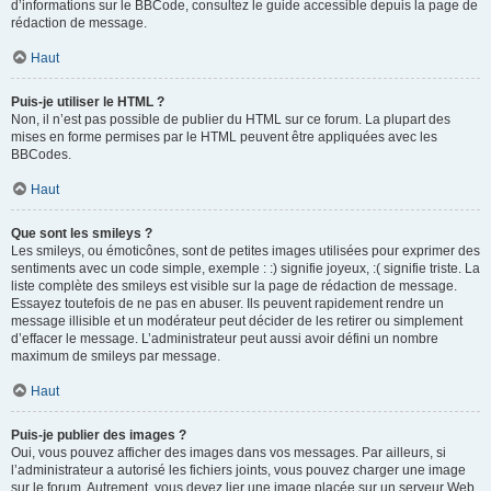
d’informations sur le BBCode, consultez le guide accessible depuis la page de
rédaction de message.
Haut
Puis-je utiliser le HTML ?
Non, il n’est pas possible de publier du HTML sur ce forum. La plupart des
mises en forme permises par le HTML peuvent être appliquées avec les
BBCodes.
Haut
Que sont les smileys ?
Les smileys, ou émoticônes, sont de petites images utilisées pour exprimer des
sentiments avec un code simple, exemple : :) signifie joyeux, :( signifie triste. La
liste complète des smileys est visible sur la page de rédaction de message.
Essayez toutefois de ne pas en abuser. Ils peuvent rapidement rendre un
message illisible et un modérateur peut décider de les retirer ou simplement
d’effacer le message. L’administrateur peut aussi avoir défini un nombre
maximum de smileys par message.
Haut
Puis-je publier des images ?
Oui, vous pouvez afficher des images dans vos messages. Par ailleurs, si
l’administrateur a autorisé les fichiers joints, vous pouvez charger une image
sur le forum. Autrement, vous devez lier une image placée sur un serveur Web