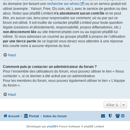
du domaine (en faisant une
recherche sur whois
) ou si un service gratuit est
utilisé (exemple : Yahoo!, Free, f2s.com, etc.), avec le service de gestion ou des
abus. Notez que phpBB Limited
n’a absolument aucun contrôle
et ne peut
être, en aucun cas, tenu pour responsable sur
comment
,
où
ou
par qui
ce
forum est utilisé. Il est inutile de contacter phpBB Limited pour toute question
légale (cessions et désistements, responsabilité, propos diffamatoires, etc.)
non directement liée
au site Internet phpbb.com ou au logiciel phpBB lui-
même. Si vous adressez un courriel au groupe phpBB à propos de l’utilisation
par une tierce partie
de ce logiciel vous devez vous attendre à une réponse
très courte voire à aucune réponse du tout.
Haut
Comment puis-je contacter un administrateur du forum ?
Pour l’ensemble des utilisateurs du forum, vous pouvez utiliser le lien « Nous
contacter », si ce dernier a été activé par un administrateur.
Pour les membres du forum, vous pouvez également utiliser le lien « L’équipe
du forum ».
Haut
Aller à
Accueil
Portail
Index du forum
Développé par
phpBB
® Forum Software © phpBB Limited