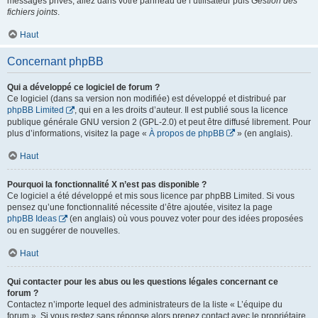
messages privés, allez dans votre panneau de l’utilisateur puis
Gestion des
fichiers joints
.
Haut
Concernant phpBB
Qui a développé ce logiciel de forum ?
Ce logiciel (dans sa version non modifiée) est développé et distribué par
phpBB Limited
, qui en a les droits d’auteur. Il est publié sous la licence
publique générale GNU version 2 (GPL-2.0) et peut être diffusé librement. Pour
plus d’informations, visitez la page «
À propos de phpBB
» (en anglais).
Haut
Pourquoi la fonctionnalité X n’est pas disponible ?
Ce logiciel a été développé et mis sous licence par phpBB Limited. Si vous
pensez qu’une fonctionnalité nécessite d’être ajoutée, visitez la page
phpBB Ideas
(en anglais) où vous pouvez voter pour des idées proposées
ou en suggérer de nouvelles.
Haut
Qui contacter pour les abus ou les questions légales concernant ce
forum ?
Contactez n’importe lequel des administrateurs de la liste « L’équipe du
forum ». Si vous restez sans réponse alors prenez contact avec le propriétaire