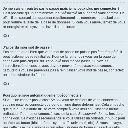
Je me suis enregistré par le passé mais je ne peux plus me connecter ?!
Il est possible qu’un administrateur ait désactivé ou supprimé votre compte. En
effet, il est courant de supprimer régulièrement les membres ne postant pas
pour réduire la taille de la base de données. Si cela vous arrive, tentez de vous
ré-enregistrer et soyez plus investi sur le forum.
Haut
J’ai perdu mon mot de passe !
Pas de panique ! Bien que votre mot de passe ne puisse pas être récupéré, il
peut facilement être réinitialisé. Pour ce faire, rendez vous sur la page de
connexion puis cliquez sur
J’ai oublié mon mot de passe
. Suivez les
instructions énoncées et vous devriez pouvoir à nouveau vous connecter.
Si toutefois vous ne parveniez pas à réinitialiser votre mot de passe, contactez
un administrateur du forum.
Haut
Pourquoi suis-je automatiquement déconnecté ?
Si vous ne cochez pas la case
Se souvenir de moi
lors de votre connexion,
vous ne resterez connecté que pendant une durée déterminée. Cela empêche
que quelqu’un d’autre utilise votre compte à votre insu en utilisant le même
ordinateur. Pour rester connecté, cochez la case
Se souvenir de moi
lors de la
connexion. Ce n’est pas recommandé si vous utilisez un ordinateur public pour
accéder au forum (bibliothèque, cyber-café, université, etc.). Si vous ne voyez
pas cette case, cela signifie qu’un administrateur du forum a désactivé cette