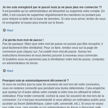
Je me suis enregistré par le passé mais je ne peux plus me connecter ?!
Il est possible qu’un administrateur ait désactivé ou supprimé votre compte. En
effet, il est courant de supprimer régulièrement les membres ne postant pas
pour réduire la taille de la base de données. Si cela vous arrive, tentez de vous
ré-enregistrer et soyez plus investi sur le forum.
Haut
J’ai perdu mon mot de passe !
Pas de panique ! Bien que votre mot de passe ne puisse pas être récupéré, il
peut facilement être réinitialisé. Pour ce faire, rendez vous sur la page de
connexion puis cliquez sur
J’ai oublié mon mot de passe
. Suivez les
instructions énoncées et vous devriez pouvoir à nouveau vous connecter.
Si toutefois vous ne parveniez pas à réinitialiser votre mot de passe, contactez
un administrateur du forum.
Haut
Pourquoi suis-je automatiquement déconnecté ?
Si vous ne cochez pas la case
Se souvenir de moi
lors de votre connexion,
vous ne resterez connecté que pendant une durée déterminée. Cela empêche
que quelqu’un d’autre utilise votre compte à votre insu en utilisant le même
ordinateur. Pour rester connecté, cochez la case
Se souvenir de moi
lors de la
connexion. Ce n’est pas recommandé si vous utilisez un ordinateur public pour
accéder au forum (bibliothèque, cyber-café, université, etc.). Si vous ne voyez
pas cette case, cela signifie qu’un administrateur du forum a désactivé cette