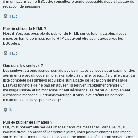
d’informations sur le BBCode, consultez le guide accessible depuis la page de
rédaction de message.
Haut
Puis-je utiliser le HTML ?
Non, il n’est pas possible de publier du HTML sur ce forum. La plupart des
mises en forme permises par le HTML peuvent être appliquées avec les
BBCodes.
Haut
Que sont les smileys ?
Les smileys, ou émoticônes, sont de petites images utilisées pour exprimer des
sentiments avec un code simple, exemple : :) signifie joyeux, :( signifie triste. La
liste complète des smileys est visible sur la page de rédaction de message.
Essayez toutefois de ne pas en abuser. Ils peuvent rapidement rendre un
message illisible et un modérateur peut décider de les retirer ou simplement
d’effacer le message. L’administrateur peut aussi avoir défini un nombre
maximum de smileys par message.
Haut
Puis-je publier des images ?
Oui, vous pouvez afficher des images dans vos messages. Par ailleurs, si
l’administrateur a autorisé les fichiers joints, vous pouvez charger une image
sur le forum. Autrement, vous devez lier une image placée sur un serveur Web