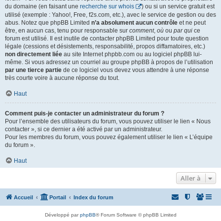
du domaine (en faisant une
recherche sur whois
) ou si un service gratuit est
utilisé (exemple : Yahoo!, Free, f2s.com, etc.), avec le service de gestion ou des
abus. Notez que phpBB Limited
n’a absolument aucun contrôle
et ne peut
être, en aucun cas, tenu pour responsable sur
comment
,
où
ou
par qui
ce
forum est utilisé. Il est inutile de contacter phpBB Limited pour toute question
légale (cessions et désistements, responsabilité, propos diffamatoires, etc.)
non directement liée
au site Internet phpbb.com ou au logiciel phpBB lui-
même. Si vous adressez un courriel au groupe phpBB à propos de l’utilisation
par une tierce partie
de ce logiciel vous devez vous attendre à une réponse
très courte voire à aucune réponse du tout.
Haut
Comment puis-je contacter un administrateur du forum ?
Pour l’ensemble des utilisateurs du forum, vous pouvez utiliser le lien « Nous
contacter », si ce dernier a été activé par un administrateur.
Pour les membres du forum, vous pouvez également utiliser le lien « L’équipe
du forum ».
Haut
Aller à
Accueil
Portail
Index du forum
Développé par
phpBB
® Forum Software © phpBB Limited