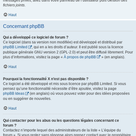
messages privés, allez dans votre panneau de l’utilisateur puis
Gestion des
fichiers joints
.
Haut
Concernant phpBB
Qui a développé ce logiciel de forum ?
Ce logiciel (dans sa version non modifiée) est développé et distribué par
phpBB Limited
, qui en a les droits d’auteur. Il est publié sous la licence
publique générale GNU version 2 (GPL-2.0) et peut être diffusé librement. Pour
plus d’informations, visitez la page «
À propos de phpBB
» (en anglais).
Haut
Pourquoi la fonctionnalité X n’est pas disponible ?
Ce logiciel a été développé et mis sous licence par phpBB Limited. Si vous
pensez qu’une fonctionnalité nécessite d’être ajoutée, visitez la page
phpBB Ideas
(en anglais) où vous pouvez voter pour des idées proposées
ou en suggérer de nouvelles.
Haut
Qui contacter pour les abus ou les questions légales concernant ce
forum ?
Contactez n’importe lequel des administrateurs de la liste « L’équipe du
forum ». Si vous restez sans réponse alors prenez contact avec le propriétaire