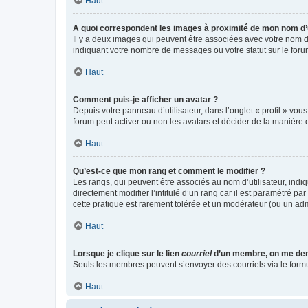
Haut
A quoi correspondent les images à proximité de mon nom d’u
Il y a deux images qui peuvent être associées avec votre nom d’
indiquant votre nombre de messages ou votre statut sur le fo
Haut
Comment puis-je afficher un avatar ?
Depuis votre panneau d’utilisateur, dans l’onglet « profil » vou
forum peut activer ou non les avatars et décider de la manière d
Haut
Qu’est-ce que mon rang et comment le modifier ?
Les rangs, qui peuvent être associés au nom d’utilisateur, ind
directement modifier l’intitulé d’un rang car il est paramétré p
cette pratique est rarement tolérée et un modérateur (ou un ad
Haut
Lorsque je clique sur le lien
courriel
d’un membre, on me de
Seuls les membres peuvent s’envoyer des courriels via le formulai
Haut