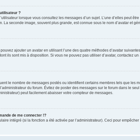
tilisateur ?
utilisateur lorsque vous consultez les messages d’un sujet. L’une d’elles peut êtr
rum. La seconde image, souvent plus grande, est connue sous le nom d’avatar et 
s pouvez ajouter un avatar en utilisant l’une des quatre méthodes d’avatar suivantes 
ont ils sont mis à disposition. Si vous ne pouvez pas utiliser d’avatar, contactez un
iquent le nombre de messages postés ou identifient certains membres tels que les 
ar l’administrateur du forum. Évitez de poster des messages sur le forum dans le seu
ministrateur) peut facilement abaisser votre compteur de messages.
mande de me connecter !?
re intégré (si la fonction a été activée par l’administrateur). Ceci pour empêcher l’u