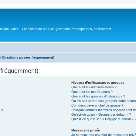
sique, vidéo…) et d'entraide pour les guitaristes francophones, entièrement
s (Questions posées fréquemment)
s fréquemment)
Niveaux d’utilisateurs et groupes
Que sont les administrateurs ?
Que sont les modérateurs ?
Que sont les groupes d’utilisateurs ?
Où trouver la liste des groupes d’utilisateur
Comment devenir chef de groupe ?
 ?!
Pourquoi certains membres apparaissent dan
Qu’est-ce qu’un « Groupe par défaut » ?
Qu’est-ce que le lien « L’équipe du forum » 
Messagerie privée
Je ne peux pas envoyer de messages privé