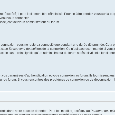
 récupéré, il peut facilement être réinitialisé. Pour ce faire, rendez vous sur la p
uveau vous connecter.
passe, contactez un administrateur du forum.
e connexion, vous ne resterez connecté que pendant une durée déterminée. Cela em
la case
Se souvenir de moi
lors de la connexion. Ce n’est pas recommandé si vous u
s cette case, cela signifie qu’un administrateur du forum a désactivé cette fonctionna
os paramètres d’authentification et votre connexion au forum. Ils fournissent aussi
teur du forum. Si vous rencontrez des problèmes de connexion ou de déconnexion, l
ockés dans notre base de données. Pour les modifier, accédez au
Panneau de l’util