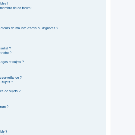
bles !
n membre de ce forum !
ateurs de ma liste d’amis ou d’ignorés ?
sultat ?
anche ?!
ages et sujets ?
a surveillance ?
 sujets ?
es de sujets ?
orum ?
ible ?