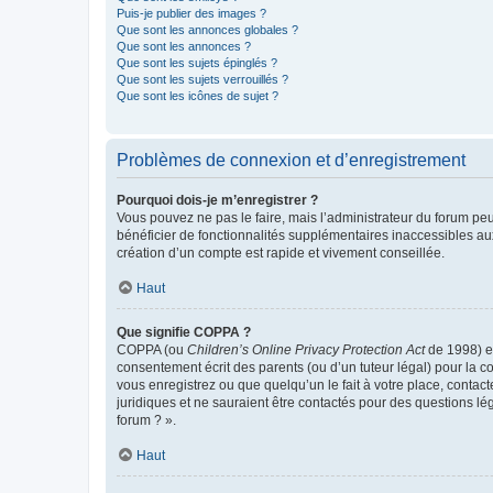
Puis-je publier des images ?
Que sont les annonces globales ?
Que sont les annonces ?
Que sont les sujets épinglés ?
Que sont les sujets verrouillés ?
Que sont les icônes de sujet ?
Problèmes de connexion et d’enregistrement
Pourquoi dois-je m’enregistrer ?
Vous pouvez ne pas le faire, mais l’administrateur du forum peu
bénéficier de fonctionnalités supplémentaires inaccessibles au
création d’un compte est rapide et vivement conseillée.
Haut
Que signifie COPPA ?
COPPA (ou
Children’s Online Privacy Protection Act
de 1998) es
consentement écrit des parents (ou d’un tuteur légal) pour la c
vous enregistrez ou que quelqu’un le fait à votre place, contac
juridiques et ne sauraient être contactés pour des questions lé
forum ? ».
Haut