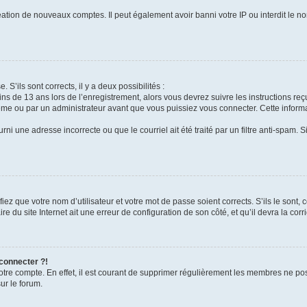
réation de nouveaux comptes. Il peut également avoir banni votre IP ou interdit le no
 S’ils sont corrects, il y a deux possibilités :
ins de 13 ans lors de l’enregistrement, alors vous devrez suivre les instructions r
me ou par un administrateur avant que vous puissiez vous connecter. Cette informat
rni une adresse incorrecte ou que le courriel ait été traité par un filtre anti-spam. S
iez que votre nom d’utilisateur et votre mot de passe soient corrects. S’ils le sont,
e du site Internet ait une erreur de configuration de son côté, et qu’il devra la corri
 connecter ?!
votre compte. En effet, il est courant de supprimer régulièrement les membres ne pos
ur le forum.