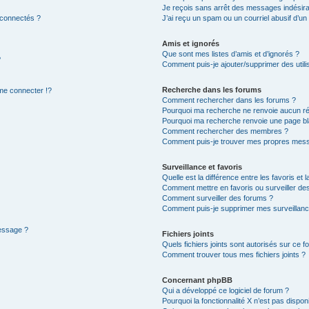
Je reçois sans arrêt des messages indésira
 connectés ?
J’ai reçu un spam ou un courriel abusif d’u
Amis et ignorés
Que sont mes listes d’amis et d’ignorés ?
?
Comment puis-je ajouter/supprimer des utilis
Recherche dans les forums
e connecter !?
Comment rechercher dans les forums ?
Pourquoi ma recherche ne renvoie aucun ré
Pourquoi ma recherche renvoie une page bl
Comment rechercher des membres ?
Comment puis-je trouver mes propres mess
Surveillance et favoris
Quelle est la différence entre les favoris et l
Comment mettre en favoris ou surveiller des
Comment surveiller des forums ?
Comment puis-je supprimer mes surveillanc
message ?
Fichiers joints
Quels fichiers joints sont autorisés sur ce f
Comment trouver tous mes fichiers joints ?
Concernant phpBB
Qui a développé ce logiciel de forum ?
Pourquoi la fonctionnalité X n’est pas dispon