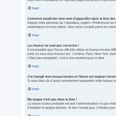
votre nom d’utilisateur en haut des pages du forum). Cela vous
Haut
Comment empêcher mon nom d’apparaître dans la liste de
Depuis votre panneau de l’utilisateur, onglet « Préférences du 
modérateurs et vous-même. Vous serez compté parmi les membr
Haut
Les heures ne sont pas correctes !
Il est possible que l’heure affichée utilise un fuseau horaire d
zone où vous vous trouvez (ex : Londres, Paris, New York, Syd
n’êtes pas enregistré, c’est le bon moment pour le faire.
Haut
J’ai changé mon fuseau horaire et l’heure est toujours incorr
Si vous êtes sûr d’avoir correctement paramétré votre fuseau hor
Haut
Ma langue n’est pas dans la liste !
La raison la plus probable est que l’administrateur n’a pas i
d’installer la langue désirée. Si elle n’existe pas, n’hésitez pa