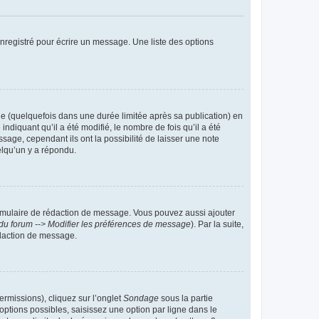
nregistré pour écrire un message. Une liste des options
 (quelquefois dans une durée limitée après sa publication) en
iquant qu’il a été modifié, le nombre de fois qu’il a été
sage, cependant ils ont la possibilité de laisser une note
elqu’un y a répondu.
rmulaire de rédaction de message. Vous pouvez aussi ajouter
du forum --> Modifier les préférences de message
). Par la suite,
daction de message.
ermissions), cliquez sur l’onglet
Sondage
sous la partie
ptions possibles, saisissez une option par ligne dans le