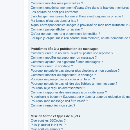
Comment modifier mes paramètres ?
Comment empêcher mon nom d’apparaître dans la liste des membres
Les heures ne sont pas correctes !
J’ai changé mon fuseau horaire et l’heure est toujours incorrecte !
Ma langue n’est pas dans la liste !
A quoi correspondent les images à proximité de mon nom d’utilisateur 
Comment puis-je afficher un avatar ?
Qu’est-ce que mon rang et comment le modifier ?
Lorsque je clique sur le lien
courriel
d’un membre, on me demande de m
Problèmes liés à la publication de messages
Comment créer un nouveau sujet ou poster une réponse ?
Comment modifier ou supprimer un message ?
Comment ajouter une signature à mes messages ?
Comment créer un sondage ?
Pourquoi ne puis-je pas ajouter plus d’options à mon sondage ?
Comment modifier ou supprimer un sondage ?
Pourquoi ne puis-je pas accéder à un forum ?
Pourquoi ne puis-je pas joindre des fichiers à mon message ?
Pourquoi ai-je reçu un avertissement ?
Comment rapporter des messages à un modérateur ?
À quoi sert le bouton « Sauvegarder » dans la page de rédaction de 
Pourquoi mon message doit être validé ?
Comment remonter mon sujet ?
Mise en forme et types de sujets
Que sont les BBCodes ?
Puis-je utiliser le HTML ?
Que sont les smileys ?