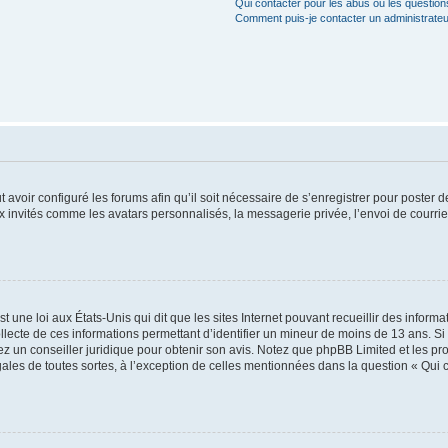
Qui contacter pour les abus ou les questio
Comment puis-je contacter un administrateu
t avoir configuré les forums afin qu’il soit nécessaire de s’enregistrer pour poster
x invités comme les avatars personnalisés, la messagerie privée, l’envoi de courri
t une loi aux États-Unis qui dit que les sites Internet pouvant recueillir des infor
ollecte de ces informations permettant d’identifier un mineur de moins de 13 ans. S
tez un conseiller juridique pour obtenir son avis. Notez que phpBB Limited et les pr
gales de toutes sortes, à l’exception de celles mentionnées dans la question « Qui