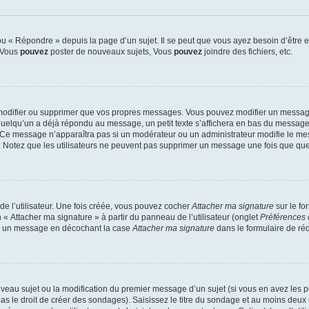
 « Répondre » depuis la page d’un sujet. Il se peut que vous ayez besoin d’être e
: Vous
pouvez
poster de nouveaux sujets, Vous
pouvez
joindre des fichiers, etc.
modifier ou supprimer que vos propres messages. Vous pouvez modifier un message
lqu’un a déjà répondu au message, un petit texte s’affichera en bas du message ind
n. Ce message n’apparaîtra pas si un modérateur ou un administrateur modifie le mes
ive. Notez que les utilisateurs ne peuvent pas supprimer un message une fois que qu
e l’utilisateur. Une fois créée, vous pouvez cocher
Attacher ma signature
sur le fo
 « Attacher ma signature » à partir du panneau de l’utilisateur (onglet
Préférences 
 à un message en décochant la case
Attacher ma signature
dans le formulaire de ré
ouveau sujet ou la modification du premier message d’un sujet (si vous en avez les p
 le droit de créer des sondages). Saisissez le titre du sondage et au moins deux o