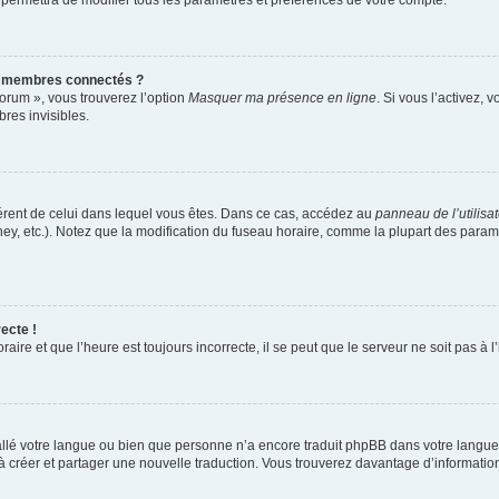
 permettra de modifier tous les paramètres et préférences de votre compte.
s membres connectés ?
forum », vous trouverez l’option
Masquer ma présence en ligne
. Si vous l’activez, 
es invisibles.
ifférent de celui dans lequel vous êtes. Dans ce cas, accédez au
panneau de l’utilisa
ney, etc.). Notez que la modification du fuseau horaire, comme la plupart des para
ecte !
aire et que l’heure est toujours incorrecte, il se peut que le serveur ne soit pas à
nstallé votre langue ou bien que personne n’a encore traduit phpBB dans votre lang
s à créer et partager une nouvelle traduction. Vous trouverez davantage d’information