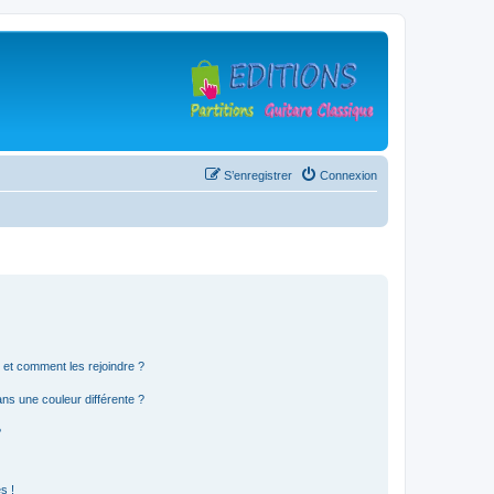
S’enregistrer
Connexion
s et comment les rejoindre ?
s une couleur différente ?
?
s !