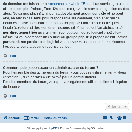
du domaine (en faisant une
recherche sur whois
) ou si un service gratuit est
utilisé (exemple : Yahoo!, Free, f2s.com, etc.), avec le service de gestion ou des
abus. Notez que phpBB Limited
n’a absolument aucun contrôle
et ne peut
être, en aucun cas, tenu pour responsable sur
comment
,
où
ou
par qui
ce
forum est utilisé. Il est inutile de contacter phpBB Limited pour toute question
légale (cessions et désistements, responsabilité, propos diffamatoires, etc.)
non directement liée
au site Internet phpbb.com ou au logiciel phpBB lui-
même. Si vous adressez un courriel au groupe phpBB à propos de l’utilisation
par une tierce partie
de ce logiciel vous devez vous attendre à une réponse
très courte voire à aucune réponse du tout.
Haut
Comment puis-je contacter un administrateur du forum ?
Pour l’ensemble des utilisateurs du forum, vous pouvez utiliser le lien « Nous
contacter », si ce dernier a été activé par un administrateur.
Pour les membres du forum, vous pouvez également utiliser le lien « L’équipe
du forum ».
Haut
Aller à
Accueil
Portail
Index du forum
Développé par
phpBB
® Forum Software © phpBB Limited