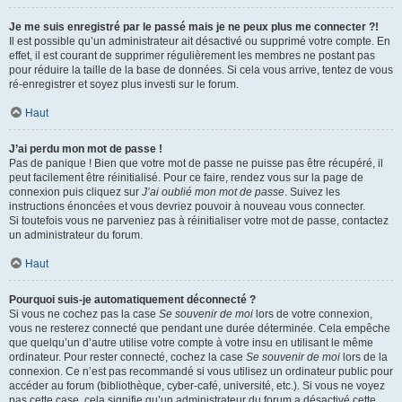
Je me suis enregistré par le passé mais je ne peux plus me connecter ?!
Il est possible qu’un administrateur ait désactivé ou supprimé votre compte. En
effet, il est courant de supprimer régulièrement les membres ne postant pas
pour réduire la taille de la base de données. Si cela vous arrive, tentez de vous
ré-enregistrer et soyez plus investi sur le forum.
Haut
J’ai perdu mon mot de passe !
Pas de panique ! Bien que votre mot de passe ne puisse pas être récupéré, il
peut facilement être réinitialisé. Pour ce faire, rendez vous sur la page de
connexion puis cliquez sur
J’ai oublié mon mot de passe
. Suivez les
instructions énoncées et vous devriez pouvoir à nouveau vous connecter.
Si toutefois vous ne parveniez pas à réinitialiser votre mot de passe, contactez
un administrateur du forum.
Haut
Pourquoi suis-je automatiquement déconnecté ?
Si vous ne cochez pas la case
Se souvenir de moi
lors de votre connexion,
vous ne resterez connecté que pendant une durée déterminée. Cela empêche
que quelqu’un d’autre utilise votre compte à votre insu en utilisant le même
ordinateur. Pour rester connecté, cochez la case
Se souvenir de moi
lors de la
connexion. Ce n’est pas recommandé si vous utilisez un ordinateur public pour
accéder au forum (bibliothèque, cyber-café, université, etc.). Si vous ne voyez
pas cette case, cela signifie qu’un administrateur du forum a désactivé cette