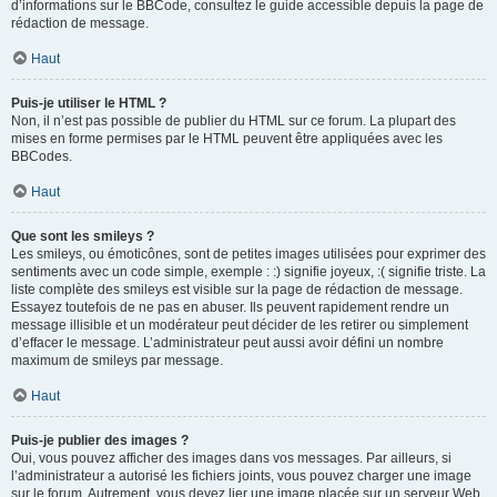
d’informations sur le BBCode, consultez le guide accessible depuis la page de
rédaction de message.
Haut
Puis-je utiliser le HTML ?
Non, il n’est pas possible de publier du HTML sur ce forum. La plupart des
mises en forme permises par le HTML peuvent être appliquées avec les
BBCodes.
Haut
Que sont les smileys ?
Les smileys, ou émoticônes, sont de petites images utilisées pour exprimer des
sentiments avec un code simple, exemple : :) signifie joyeux, :( signifie triste. La
liste complète des smileys est visible sur la page de rédaction de message.
Essayez toutefois de ne pas en abuser. Ils peuvent rapidement rendre un
message illisible et un modérateur peut décider de les retirer ou simplement
d’effacer le message. L’administrateur peut aussi avoir défini un nombre
maximum de smileys par message.
Haut
Puis-je publier des images ?
Oui, vous pouvez afficher des images dans vos messages. Par ailleurs, si
l’administrateur a autorisé les fichiers joints, vous pouvez charger une image
sur le forum. Autrement, vous devez lier une image placée sur un serveur Web