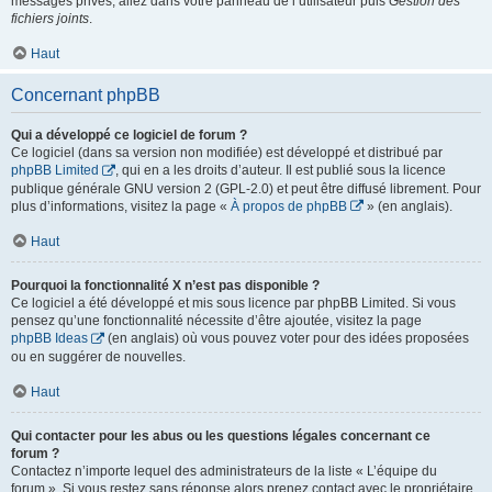
messages privés, allez dans votre panneau de l’utilisateur puis
Gestion des
fichiers joints
.
Haut
Concernant phpBB
Qui a développé ce logiciel de forum ?
Ce logiciel (dans sa version non modifiée) est développé et distribué par
phpBB Limited
, qui en a les droits d’auteur. Il est publié sous la licence
publique générale GNU version 2 (GPL-2.0) et peut être diffusé librement. Pour
plus d’informations, visitez la page «
À propos de phpBB
» (en anglais).
Haut
Pourquoi la fonctionnalité X n’est pas disponible ?
Ce logiciel a été développé et mis sous licence par phpBB Limited. Si vous
pensez qu’une fonctionnalité nécessite d’être ajoutée, visitez la page
phpBB Ideas
(en anglais) où vous pouvez voter pour des idées proposées
ou en suggérer de nouvelles.
Haut
Qui contacter pour les abus ou les questions légales concernant ce
forum ?
Contactez n’importe lequel des administrateurs de la liste « L’équipe du
forum ». Si vous restez sans réponse alors prenez contact avec le propriétaire