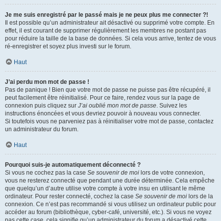
Je me suis enregistré par le passé mais je ne peux plus me connecter ?!
Il est possible qu’un administrateur ait désactivé ou supprimé votre compte. En
effet, il est courant de supprimer régulièrement les membres ne postant pas
pour réduire la taille de la base de données. Si cela vous arrive, tentez de vous
ré-enregistrer et soyez plus investi sur le forum.
Haut
J’ai perdu mon mot de passe !
Pas de panique ! Bien que votre mot de passe ne puisse pas être récupéré, il
peut facilement être réinitialisé. Pour ce faire, rendez vous sur la page de
connexion puis cliquez sur
J’ai oublié mon mot de passe
. Suivez les
instructions énoncées et vous devriez pouvoir à nouveau vous connecter.
Si toutefois vous ne parveniez pas à réinitialiser votre mot de passe, contactez
un administrateur du forum.
Haut
Pourquoi suis-je automatiquement déconnecté ?
Si vous ne cochez pas la case
Se souvenir de moi
lors de votre connexion,
vous ne resterez connecté que pendant une durée déterminée. Cela empêche
que quelqu’un d’autre utilise votre compte à votre insu en utilisant le même
ordinateur. Pour rester connecté, cochez la case
Se souvenir de moi
lors de la
connexion. Ce n’est pas recommandé si vous utilisez un ordinateur public pour
accéder au forum (bibliothèque, cyber-café, université, etc.). Si vous ne voyez
pas cette case, cela signifie qu’un administrateur du forum a désactivé cette