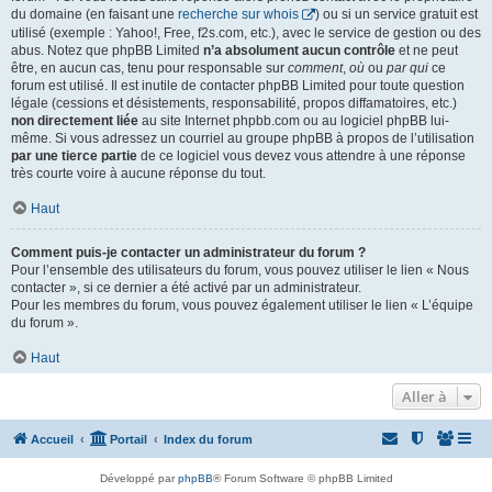
du domaine (en faisant une
recherche sur whois
) ou si un service gratuit est
utilisé (exemple : Yahoo!, Free, f2s.com, etc.), avec le service de gestion ou des
abus. Notez que phpBB Limited
n’a absolument aucun contrôle
et ne peut
être, en aucun cas, tenu pour responsable sur
comment
,
où
ou
par qui
ce
forum est utilisé. Il est inutile de contacter phpBB Limited pour toute question
légale (cessions et désistements, responsabilité, propos diffamatoires, etc.)
non directement liée
au site Internet phpbb.com ou au logiciel phpBB lui-
même. Si vous adressez un courriel au groupe phpBB à propos de l’utilisation
par une tierce partie
de ce logiciel vous devez vous attendre à une réponse
très courte voire à aucune réponse du tout.
Haut
Comment puis-je contacter un administrateur du forum ?
Pour l’ensemble des utilisateurs du forum, vous pouvez utiliser le lien « Nous
contacter », si ce dernier a été activé par un administrateur.
Pour les membres du forum, vous pouvez également utiliser le lien « L’équipe
du forum ».
Haut
Aller à
Accueil
Portail
Index du forum
Développé par
phpBB
® Forum Software © phpBB Limited