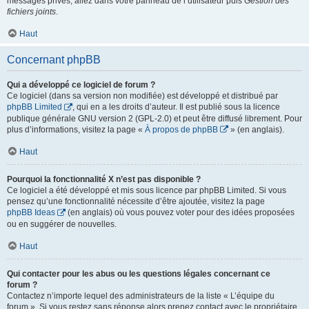
messages privés, allez dans votre panneau de l’utilisateur puis
Gestion des
fichiers joints
.
Haut
Concernant phpBB
Qui a développé ce logiciel de forum ?
Ce logiciel (dans sa version non modifiée) est développé et distribué par
phpBB Limited
, qui en a les droits d’auteur. Il est publié sous la licence
publique générale GNU version 2 (GPL-2.0) et peut être diffusé librement. Pour
plus d’informations, visitez la page «
À propos de phpBB
» (en anglais).
Haut
Pourquoi la fonctionnalité X n’est pas disponible ?
Ce logiciel a été développé et mis sous licence par phpBB Limited. Si vous
pensez qu’une fonctionnalité nécessite d’être ajoutée, visitez la page
phpBB Ideas
(en anglais) où vous pouvez voter pour des idées proposées
ou en suggérer de nouvelles.
Haut
Qui contacter pour les abus ou les questions légales concernant ce
forum ?
Contactez n’importe lequel des administrateurs de la liste « L’équipe du
forum ». Si vous restez sans réponse alors prenez contact avec le propriétaire