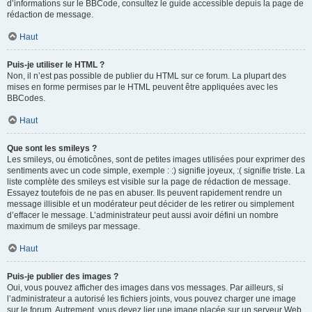
d’informations sur le BBCode, consultez le guide accessible depuis la page de
rédaction de message.
Haut
Puis-je utiliser le HTML ?
Non, il n’est pas possible de publier du HTML sur ce forum. La plupart des
mises en forme permises par le HTML peuvent être appliquées avec les
BBCodes.
Haut
Que sont les smileys ?
Les smileys, ou émoticônes, sont de petites images utilisées pour exprimer des
sentiments avec un code simple, exemple : :) signifie joyeux, :( signifie triste. La
liste complète des smileys est visible sur la page de rédaction de message.
Essayez toutefois de ne pas en abuser. Ils peuvent rapidement rendre un
message illisible et un modérateur peut décider de les retirer ou simplement
d’effacer le message. L’administrateur peut aussi avoir défini un nombre
maximum de smileys par message.
Haut
Puis-je publier des images ?
Oui, vous pouvez afficher des images dans vos messages. Par ailleurs, si
l’administrateur a autorisé les fichiers joints, vous pouvez charger une image
sur le forum. Autrement, vous devez lier une image placée sur un serveur Web