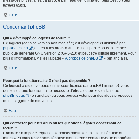
messages privés, allez dans votre panneau de l’utilisateur puis
Gestion des
fichiers joints
.
Haut
Concernant phpBB
Qui a développé ce logiciel de forum ?
Ce logiciel (dans sa version non modifiée) est développé et distribué par
phpBB Limited
, qui en a les droits d’auteur. Il est publié sous la licence
publique générale GNU version 2 (GPL-2.0) et peut être diffusé librement. Pour
plus d’informations, visitez la page «
À propos de phpBB
» (en anglais).
Haut
Pourquoi la fonctionnalité X n’est pas disponible ?
Ce logiciel a été développé et mis sous licence par phpBB Limited. Si vous
pensez qu’une fonctionnalité nécessite d’être ajoutée, visitez la page
phpBB Ideas
(en anglais) où vous pouvez voter pour des idées proposées
ou en suggérer de nouvelles.
Haut
Qui contacter pour les abus ou les questions légales concernant ce
forum ?
Contactez n’importe lequel des administrateurs de la liste « L’équipe du
forum ». Si vous restez sans réponse alors prenez contact avec le propriétaire