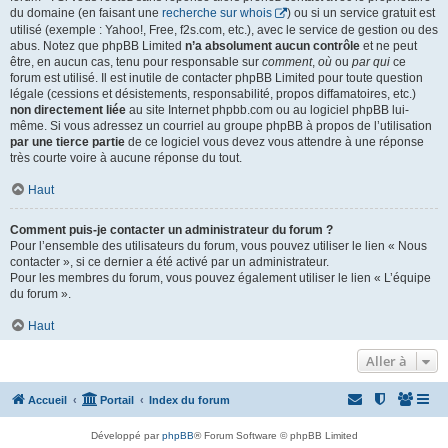
du domaine (en faisant une
recherche sur whois
) ou si un service gratuit est
utilisé (exemple : Yahoo!, Free, f2s.com, etc.), avec le service de gestion ou des
abus. Notez que phpBB Limited
n’a absolument aucun contrôle
et ne peut
être, en aucun cas, tenu pour responsable sur
comment
,
où
ou
par qui
ce
forum est utilisé. Il est inutile de contacter phpBB Limited pour toute question
légale (cessions et désistements, responsabilité, propos diffamatoires, etc.)
non directement liée
au site Internet phpbb.com ou au logiciel phpBB lui-
même. Si vous adressez un courriel au groupe phpBB à propos de l’utilisation
par une tierce partie
de ce logiciel vous devez vous attendre à une réponse
très courte voire à aucune réponse du tout.
Haut
Comment puis-je contacter un administrateur du forum ?
Pour l’ensemble des utilisateurs du forum, vous pouvez utiliser le lien « Nous
contacter », si ce dernier a été activé par un administrateur.
Pour les membres du forum, vous pouvez également utiliser le lien « L’équipe
du forum ».
Haut
Aller à
Accueil
Portail
Index du forum
Développé par
phpBB
® Forum Software © phpBB Limited