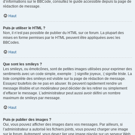
d’informations sur le BBCode, consultez le guide accessible depuis la page de
rédaction de message.
Haut
Puis-je utiliser le HTML ?
Non, il n’est pas possible de publier du HTML sur ce forum. La plupart des
mises en forme permises par le HTML peuvent être appliquées avec les
BBCodes.
Haut
Que sont les smileys ?
Les smileys, ou émoticônes, sont de petites images utilisées pour exprimer des
sentiments avec un code simple, exemple : :) signifie joyeux, :( signifie triste. La
liste complète des smileys est visible sur la page de rédaction de message.
Essayez toutefois de ne pas en abuser. Ils peuvent rapidement rendre un
message illisible et un modérateur peut décider de les retirer ou simplement
d’effacer le message. L’administrateur peut aussi avoir défini un nombre
maximum de smileys par message.
Haut
Puis-je publier des images ?
Oui, vous pouvez afficher des images dans vos messages. Par ailleurs, si
l’administrateur a autorisé les fichiers joints, vous pouvez charger une image
sur le forum. Autrement, vous devez lier une image placée sur un serveur Web