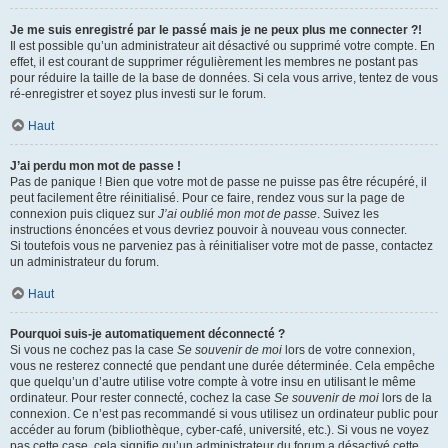
Je me suis enregistré par le passé mais je ne peux plus me connecter ?!
Il est possible qu’un administrateur ait désactivé ou supprimé votre compte. En
effet, il est courant de supprimer régulièrement les membres ne postant pas
pour réduire la taille de la base de données. Si cela vous arrive, tentez de vous
ré-enregistrer et soyez plus investi sur le forum.
Haut
J’ai perdu mon mot de passe !
Pas de panique ! Bien que votre mot de passe ne puisse pas être récupéré, il
peut facilement être réinitialisé. Pour ce faire, rendez vous sur la page de
connexion puis cliquez sur
J’ai oublié mon mot de passe
. Suivez les
instructions énoncées et vous devriez pouvoir à nouveau vous connecter.
Si toutefois vous ne parveniez pas à réinitialiser votre mot de passe, contactez
un administrateur du forum.
Haut
Pourquoi suis-je automatiquement déconnecté ?
Si vous ne cochez pas la case
Se souvenir de moi
lors de votre connexion,
vous ne resterez connecté que pendant une durée déterminée. Cela empêche
que quelqu’un d’autre utilise votre compte à votre insu en utilisant le même
ordinateur. Pour rester connecté, cochez la case
Se souvenir de moi
lors de la
connexion. Ce n’est pas recommandé si vous utilisez un ordinateur public pour
accéder au forum (bibliothèque, cyber-café, université, etc.). Si vous ne voyez
pas cette case, cela signifie qu’un administrateur du forum a désactivé cette