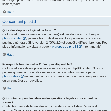
messages privés, allez dans votre panneau de l’utilisateur puis
Gestion des
fichiers joints
.
Haut
Concernant phpBB
Qui a développé ce logiciel de forum ?
Ce logiciel (dans sa version non modifiée) est développé et distribué par
phpBB Limited
, qui en a les droits d’auteur. Il est publié sous la licence
publique générale GNU version 2 (GPL-2.0) et peut être diffusé librement. Pour
plus d’informations, visitez la page «
À propos de phpBB
» (en anglais).
Haut
Pourquoi la fonctionnalité X n’est pas disponible ?
Ce logiciel a été développé et mis sous licence par phpBB Limited. Si vous
pensez qu’une fonctionnalité nécessite d’être ajoutée, visitez la page
phpBB Ideas
(en anglais) où vous pouvez voter pour des idées proposées
ou en suggérer de nouvelles.
Haut
Qui contacter pour les abus ou les questions légales concernant ce
forum ?
Contactez n’importe lequel des administrateurs de la liste « L’équipe du
forum ». Si vous restez sans réponse alors prenez contact avec le propriétaire