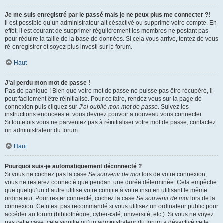
Je me suis enregistré par le passé mais je ne peux plus me connecter ?!
Il est possible qu’un administrateur ait désactivé ou supprimé votre compte. En
effet, il est courant de supprimer régulièrement les membres ne postant pas
pour réduire la taille de la base de données. Si cela vous arrive, tentez de vous
ré-enregistrer et soyez plus investi sur le forum.
Haut
J’ai perdu mon mot de passe !
Pas de panique ! Bien que votre mot de passe ne puisse pas être récupéré, il
peut facilement être réinitialisé. Pour ce faire, rendez vous sur la page de
connexion puis cliquez sur
J’ai oublié mon mot de passe
. Suivez les
instructions énoncées et vous devriez pouvoir à nouveau vous connecter.
Si toutefois vous ne parveniez pas à réinitialiser votre mot de passe, contactez
un administrateur du forum.
Haut
Pourquoi suis-je automatiquement déconnecté ?
Si vous ne cochez pas la case
Se souvenir de moi
lors de votre connexion,
vous ne resterez connecté que pendant une durée déterminée. Cela empêche
que quelqu’un d’autre utilise votre compte à votre insu en utilisant le même
ordinateur. Pour rester connecté, cochez la case
Se souvenir de moi
lors de la
connexion. Ce n’est pas recommandé si vous utilisez un ordinateur public pour
accéder au forum (bibliothèque, cyber-café, université, etc.). Si vous ne voyez
pas cette case, cela signifie qu’un administrateur du forum a désactivé cette