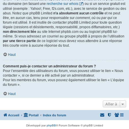
du domaine (en faisant une
recherche sur whois
) ou si un service gratuit est
utilisé (exemple : Yahoo!, Free, f2s.com, etc.), avec le service de gestion ou des
abus. Notez que phpBB Limited
n’a absolument aucun contrôle
et ne peut
être, en aucun cas, tenu pour responsable sur
comment
,
où
ou
par qui
ce
forum est utilisé. Il est inutile de contacter phpBB Limited pour toute question
légale (cessions et désistements, responsabilité, propos diffamatoires, etc.)
non directement liée
au site Internet phpbb.com ou au logiciel phpBB lui-
même. Si vous adressez un courriel au groupe phpBB à propos de l’utilisation
par une tierce partie
de ce logiciel vous devez vous attendre à une réponse
très courte voire à aucune réponse du tout.
Haut
Comment puis-je contacter un administrateur du forum ?
Pour l’ensemble des utilisateurs du forum, vous pouvez utiliser le lien « Nous
contacter », si ce dernier a été activé par un administrateur.
Pour les membres du forum, vous pouvez également utiliser le lien « L’équipe
du forum ».
Haut
Aller à
Accueil
Portail
Index du forum
Développé par
phpBB
® Forum Software © phpBB Limited