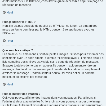
d’informations sur le BBCode, consultez le guide accessible depuis la page de
rédaction de message.
Haut
Puis-je utiliser le HTML ?
Non, il n’est pas possible de publier du HTML sur ce forum. La plupart des
mises en forme permises par le HTML peuvent être appliquées avec les
BBCodes.
Haut
Que sont les smileys ?
Les smileys, ou émoticônes, sont de petites images utilisées pour exprimer des
sentiments avec un code simple, exemple : :) signifie joyeux, :( signifie triste. La
liste complète des smileys est visible sur la page de rédaction de message.
Essayez toutefois de ne pas en abuser. Ils peuvent rapidement rendre un
message illisible et un modérateur peut décider de les retirer ou simplement
d’effacer le message. L’administrateur peut aussi avoir défini un nombre
maximum de smileys par message.
Haut
Puis-je publier des images ?
Oui, vous pouvez afficher des images dans vos messages. Par ailleurs, si
l’administrateur a autorisé les fichiers joints, vous pouvez charger une image
sur le forum. Autrement, vous devez lier une image placée sur un serveur Web