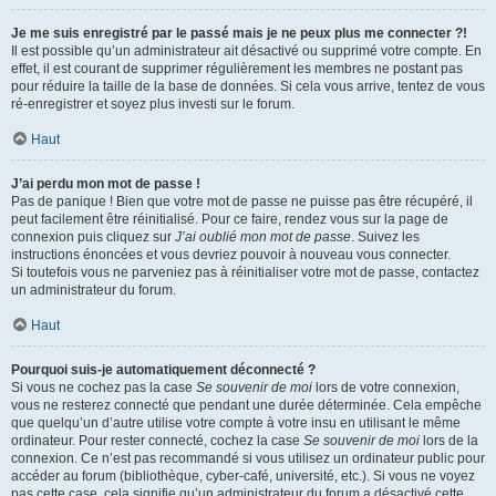
Je me suis enregistré par le passé mais je ne peux plus me connecter ?!
Il est possible qu’un administrateur ait désactivé ou supprimé votre compte. En
effet, il est courant de supprimer régulièrement les membres ne postant pas
pour réduire la taille de la base de données. Si cela vous arrive, tentez de vous
ré-enregistrer et soyez plus investi sur le forum.
Haut
J’ai perdu mon mot de passe !
Pas de panique ! Bien que votre mot de passe ne puisse pas être récupéré, il
peut facilement être réinitialisé. Pour ce faire, rendez vous sur la page de
connexion puis cliquez sur
J’ai oublié mon mot de passe
. Suivez les
instructions énoncées et vous devriez pouvoir à nouveau vous connecter.
Si toutefois vous ne parveniez pas à réinitialiser votre mot de passe, contactez
un administrateur du forum.
Haut
Pourquoi suis-je automatiquement déconnecté ?
Si vous ne cochez pas la case
Se souvenir de moi
lors de votre connexion,
vous ne resterez connecté que pendant une durée déterminée. Cela empêche
que quelqu’un d’autre utilise votre compte à votre insu en utilisant le même
ordinateur. Pour rester connecté, cochez la case
Se souvenir de moi
lors de la
connexion. Ce n’est pas recommandé si vous utilisez un ordinateur public pour
accéder au forum (bibliothèque, cyber-café, université, etc.). Si vous ne voyez
pas cette case, cela signifie qu’un administrateur du forum a désactivé cette