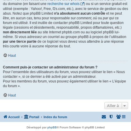
du domaine (en faisant une
recherche sur whois
) ou si un service gratuit est
utilisé (exemple : Yahoo!, Free, f2s.com, etc.), avec le service de gestion ou des
abus. Notez que phpBB Limited
n’a absolument aucun contrôle
et ne peut
être, en aucun cas, tenu pour responsable sur
comment
,
où
ou
par qui
ce
forum est utilisé. Il est inutile de contacter phpBB Limited pour toute question
légale (cessions et désistements, responsabilité, propos diffamatoires, etc.)
non directement liée
au site Internet phpbb.com ou au logiciel phpBB lui-
même. Si vous adressez un courriel au groupe phpBB à propos de l’utilisation
par une tierce partie
de ce logiciel vous devez vous attendre à une réponse
très courte voire à aucune réponse du tout.
Haut
Comment puis-je contacter un administrateur du forum ?
Pour l’ensemble des utilisateurs du forum, vous pouvez utiliser le lien « Nous
contacter », si ce dernier a été activé par un administrateur.
Pour les membres du forum, vous pouvez également utiliser le lien « L’équipe
du forum ».
Haut
Aller à
Accueil
Portail
Index du forum
Développé par
phpBB
® Forum Software © phpBB Limited