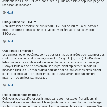
d’informations sur le BBCode, consultez le guide accessible depuis la page de
rédaction de message.
Haut
Puis-je utiliser le HTML ?
Non, il n’est pas possible de publier du HTML sur ce forum. La plupart des
mises en forme permises par le HTML peuvent être appliquées avec les
BBCodes.
Haut
Que sont les smileys ?
Les smileys, ou émoticônes, sont de petites images utilisées pour exprimer des
sentiments avec un code simple, exemple : :) signifie joyeux, :( signifie triste. La
liste complète des smileys est visible sur la page de rédaction de message.
Essayez toutefois de ne pas en abuser. Ils peuvent rapidement rendre un
message illisible et un modérateur peut décider de les retirer ou simplement
d’effacer le message. L’administrateur peut aussi avoir défini un nombre
maximum de smileys par message.
Haut
Puis-je publier des images ?
Oui, vous pouvez afficher des images dans vos messages. Par ailleurs, si
l’administrateur a autorisé les fichiers joints, vous pouvez charger une image
sur le forum. Autrement, vous devez lier une image placée sur un serveur Web