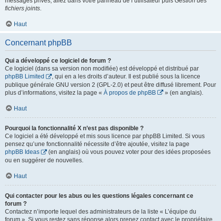
messages privés, allez dans votre panneau de l’utilisateur puis
Gestion des
fichiers joints
.
Haut
Concernant phpBB
Qui a développé ce logiciel de forum ?
Ce logiciel (dans sa version non modifiée) est développé et distribué par
phpBB Limited
, qui en a les droits d’auteur. Il est publié sous la licence
publique générale GNU version 2 (GPL-2.0) et peut être diffusé librement. Pour
plus d’informations, visitez la page «
À propos de phpBB
» (en anglais).
Haut
Pourquoi la fonctionnalité X n’est pas disponible ?
Ce logiciel a été développé et mis sous licence par phpBB Limited. Si vous
pensez qu’une fonctionnalité nécessite d’être ajoutée, visitez la page
phpBB Ideas
(en anglais) où vous pouvez voter pour des idées proposées
ou en suggérer de nouvelles.
Haut
Qui contacter pour les abus ou les questions légales concernant ce
forum ?
Contactez n’importe lequel des administrateurs de la liste « L’équipe du
forum ». Si vous restez sans réponse alors prenez contact avec le propriétaire