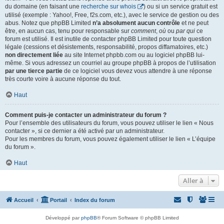
du domaine (en faisant une
recherche sur whois
) ou si un service gratuit est
utilisé (exemple : Yahoo!, Free, f2s.com, etc.), avec le service de gestion ou des
abus. Notez que phpBB Limited
n’a absolument aucun contrôle
et ne peut
être, en aucun cas, tenu pour responsable sur
comment
,
où
ou
par qui
ce
forum est utilisé. Il est inutile de contacter phpBB Limited pour toute question
légale (cessions et désistements, responsabilité, propos diffamatoires, etc.)
non directement liée
au site Internet phpbb.com ou au logiciel phpBB lui-
même. Si vous adressez un courriel au groupe phpBB à propos de l’utilisation
par une tierce partie
de ce logiciel vous devez vous attendre à une réponse
très courte voire à aucune réponse du tout.
Haut
Comment puis-je contacter un administrateur du forum ?
Pour l’ensemble des utilisateurs du forum, vous pouvez utiliser le lien « Nous
contacter », si ce dernier a été activé par un administrateur.
Pour les membres du forum, vous pouvez également utiliser le lien « L’équipe
du forum ».
Haut
Aller à
Accueil
Portail
Index du forum
Développé par
phpBB
® Forum Software © phpBB Limited