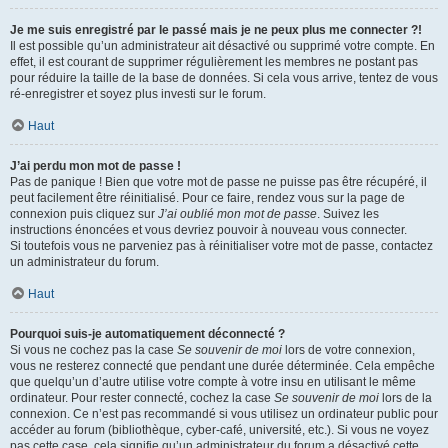
Je me suis enregistré par le passé mais je ne peux plus me connecter ?!
Il est possible qu’un administrateur ait désactivé ou supprimé votre compte. En
effet, il est courant de supprimer régulièrement les membres ne postant pas
pour réduire la taille de la base de données. Si cela vous arrive, tentez de vous
ré-enregistrer et soyez plus investi sur le forum.
Haut
J’ai perdu mon mot de passe !
Pas de panique ! Bien que votre mot de passe ne puisse pas être récupéré, il
peut facilement être réinitialisé. Pour ce faire, rendez vous sur la page de
connexion puis cliquez sur
J’ai oublié mon mot de passe
. Suivez les
instructions énoncées et vous devriez pouvoir à nouveau vous connecter.
Si toutefois vous ne parveniez pas à réinitialiser votre mot de passe, contactez
un administrateur du forum.
Haut
Pourquoi suis-je automatiquement déconnecté ?
Si vous ne cochez pas la case
Se souvenir de moi
lors de votre connexion,
vous ne resterez connecté que pendant une durée déterminée. Cela empêche
que quelqu’un d’autre utilise votre compte à votre insu en utilisant le même
ordinateur. Pour rester connecté, cochez la case
Se souvenir de moi
lors de la
connexion. Ce n’est pas recommandé si vous utilisez un ordinateur public pour
accéder au forum (bibliothèque, cyber-café, université, etc.). Si vous ne voyez
pas cette case, cela signifie qu’un administrateur du forum a désactivé cette