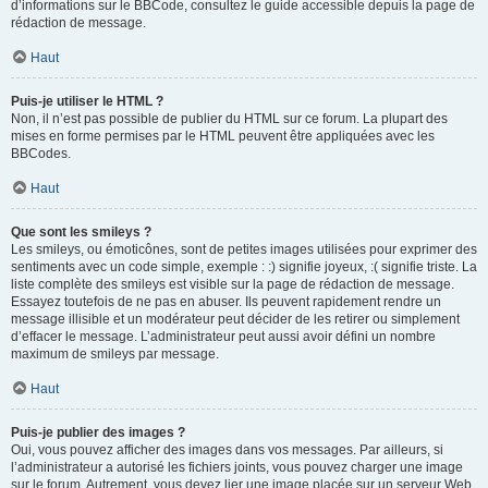
d’informations sur le BBCode, consultez le guide accessible depuis la page de
rédaction de message.
Haut
Puis-je utiliser le HTML ?
Non, il n’est pas possible de publier du HTML sur ce forum. La plupart des
mises en forme permises par le HTML peuvent être appliquées avec les
BBCodes.
Haut
Que sont les smileys ?
Les smileys, ou émoticônes, sont de petites images utilisées pour exprimer des
sentiments avec un code simple, exemple : :) signifie joyeux, :( signifie triste. La
liste complète des smileys est visible sur la page de rédaction de message.
Essayez toutefois de ne pas en abuser. Ils peuvent rapidement rendre un
message illisible et un modérateur peut décider de les retirer ou simplement
d’effacer le message. L’administrateur peut aussi avoir défini un nombre
maximum de smileys par message.
Haut
Puis-je publier des images ?
Oui, vous pouvez afficher des images dans vos messages. Par ailleurs, si
l’administrateur a autorisé les fichiers joints, vous pouvez charger une image
sur le forum. Autrement, vous devez lier une image placée sur un serveur Web