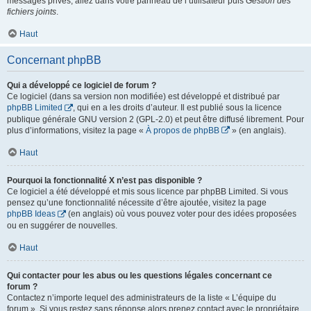
messages privés, allez dans votre panneau de l’utilisateur puis
Gestion des
fichiers joints
.
Haut
Concernant phpBB
Qui a développé ce logiciel de forum ?
Ce logiciel (dans sa version non modifiée) est développé et distribué par
phpBB Limited
, qui en a les droits d’auteur. Il est publié sous la licence
publique générale GNU version 2 (GPL-2.0) et peut être diffusé librement. Pour
plus d’informations, visitez la page «
À propos de phpBB
» (en anglais).
Haut
Pourquoi la fonctionnalité X n’est pas disponible ?
Ce logiciel a été développé et mis sous licence par phpBB Limited. Si vous
pensez qu’une fonctionnalité nécessite d’être ajoutée, visitez la page
phpBB Ideas
(en anglais) où vous pouvez voter pour des idées proposées
ou en suggérer de nouvelles.
Haut
Qui contacter pour les abus ou les questions légales concernant ce
forum ?
Contactez n’importe lequel des administrateurs de la liste « L’équipe du
forum ». Si vous restez sans réponse alors prenez contact avec le propriétaire