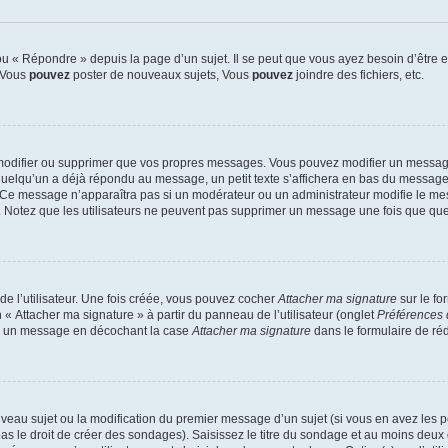
 « Répondre » depuis la page d’un sujet. Il se peut que vous ayez besoin d’être e
: Vous
pouvez
poster de nouveaux sujets, Vous
pouvez
joindre des fichiers, etc.
modifier ou supprimer que vos propres messages. Vous pouvez modifier un message
lqu’un a déjà répondu au message, un petit texte s’affichera en bas du message ind
n. Ce message n’apparaîtra pas si un modérateur ou un administrateur modifie le mes
ive. Notez que les utilisateurs ne peuvent pas supprimer un message une fois que qu
e l’utilisateur. Une fois créée, vous pouvez cocher
Attacher ma signature
sur le fo
 « Attacher ma signature » à partir du panneau de l’utilisateur (onglet
Préférences 
 à un message en décochant la case
Attacher ma signature
dans le formulaire de ré
ouveau sujet ou la modification du premier message d’un sujet (si vous en avez les p
 le droit de créer des sondages). Saisissez le titre du sondage et au moins deux o