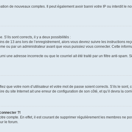
réation de nouveaux comptes. Il peut également avoir banni votre IP ou interdit le no
 S’ils sont corrects, il y a deux possibilités :
ins de 13 ans lors de l’enregistrement, alors vous devrez suivre les instructions r
me ou par un administrateur avant que vous puissiez vous connecter. Cette informat
rni une adresse incorrecte ou que le courriel ait été traité par un filtre anti-spam. S
iez que votre nom d’utilisateur et votre mot de passe soient corrects. S’ils le sont,
e du site Internet ait une erreur de configuration de son côté, et qu’il devra la corri
 connecter ?!
votre compte. En effet, il est courant de supprimer régulièrement les membres ne pos
ur le forum.