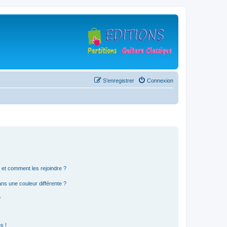
S’enregistrer
Connexion
s et comment les rejoindre ?
s une couleur différente ?
?
s !