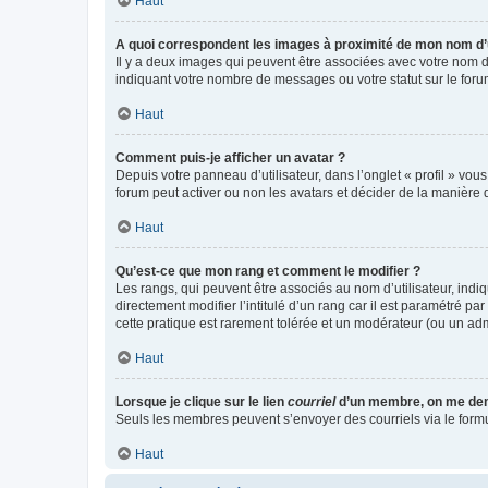
Haut
A quoi correspondent les images à proximité de mon nom d’u
Il y a deux images qui peuvent être associées avec votre nom d’
indiquant votre nombre de messages ou votre statut sur le fo
Haut
Comment puis-je afficher un avatar ?
Depuis votre panneau d’utilisateur, dans l’onglet « profil » vou
forum peut activer ou non les avatars et décider de la manière d
Haut
Qu’est-ce que mon rang et comment le modifier ?
Les rangs, qui peuvent être associés au nom d’utilisateur, ind
directement modifier l’intitulé d’un rang car il est paramétré p
cette pratique est rarement tolérée et un modérateur (ou un ad
Haut
Lorsque je clique sur le lien
courriel
d’un membre, on me de
Seuls les membres peuvent s’envoyer des courriels via le formulai
Haut