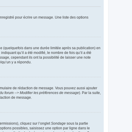
nregistré pour écrire un message. Une liste des options
 (quelquefois dans une durée limitée après sa publication) en
iquant qu’il a été modifié, le nombre de fois qu’il a été
sage, cependant ils ont la possibilité de laisser une note
elqu’un y a répondu.
rmulaire de rédaction de message. Vous pouvez aussi ajouter
du forum --> Modifier les préférences de message
). Par la suite,
daction de message.
ermissions), cliquez sur l’onglet
Sondage
sous la partie
ptions possibles, saisissez une option par ligne dans le