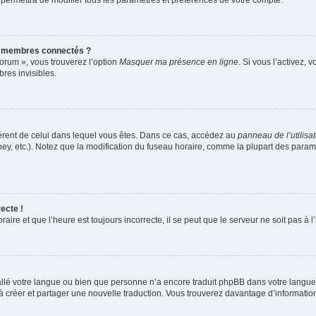
 permettra de modifier tous les paramètres et préférences de votre compte.
s membres connectés ?
forum », vous trouverez l’option
Masquer ma présence en ligne
. Si vous l’activez, 
es invisibles.
ifférent de celui dans lequel vous êtes. Dans ce cas, accédez au
panneau de l’utilisa
ney, etc.). Notez que la modification du fuseau horaire, comme la plupart des para
ecte !
aire et que l’heure est toujours incorrecte, il se peut que le serveur ne soit pas à
nstallé votre langue ou bien que personne n’a encore traduit phpBB dans votre lang
s à créer et partager une nouvelle traduction. Vous trouverez davantage d’information