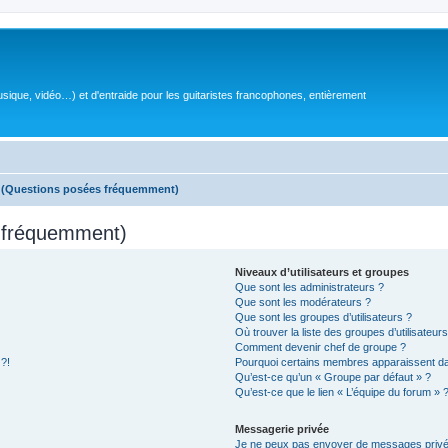
sique, vidéo…) et d'entraide pour les guitaristes francophones, entièrement
s (Questions posées fréquemment)
s fréquemment)
Niveaux d’utilisateurs et groupes
Que sont les administrateurs ?
Que sont les modérateurs ?
Que sont les groupes d’utilisateurs ?
Où trouver la liste des groupes d’utilisateur
Comment devenir chef de groupe ?
 ?!
Pourquoi certains membres apparaissent dan
Qu’est-ce qu’un « Groupe par défaut » ?
Qu’est-ce que le lien « L’équipe du forum » 
Messagerie privée
Je ne peux pas envoyer de messages privé