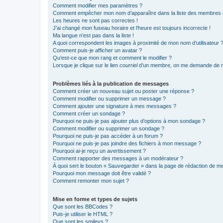
Comment modifier mes paramètres ?
Comment empêcher mon nom d’apparaître dans la liste des membres
Les heures ne sont pas correctes !
J’ai changé mon fuseau horaire et l’heure est toujours incorrecte !
Ma langue n’est pas dans la liste !
A quoi correspondent les images à proximité de mon nom d’utilisateur 
Comment puis-je afficher un avatar ?
Qu’est-ce que mon rang et comment le modifier ?
Lorsque je clique sur le lien
courriel
d’un membre, on me demande de m
Problèmes liés à la publication de messages
Comment créer un nouveau sujet ou poster une réponse ?
Comment modifier ou supprimer un message ?
Comment ajouter une signature à mes messages ?
Comment créer un sondage ?
Pourquoi ne puis-je pas ajouter plus d’options à mon sondage ?
Comment modifier ou supprimer un sondage ?
Pourquoi ne puis-je pas accéder à un forum ?
Pourquoi ne puis-je pas joindre des fichiers à mon message ?
Pourquoi ai-je reçu un avertissement ?
Comment rapporter des messages à un modérateur ?
À quoi sert le bouton « Sauvegarder » dans la page de rédaction de 
Pourquoi mon message doit être validé ?
Comment remonter mon sujet ?
Mise en forme et types de sujets
Que sont les BBCodes ?
Puis-je utiliser le HTML ?
Que sont les smileys ?