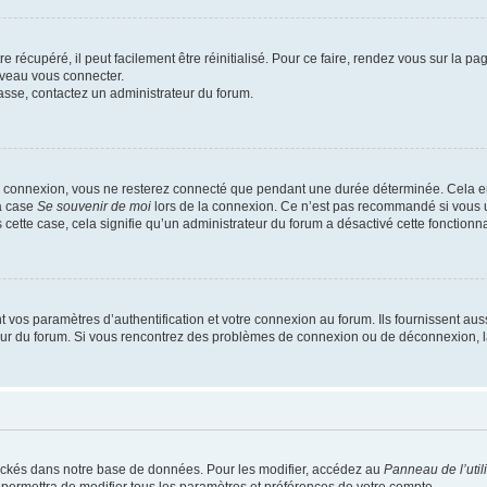
 récupéré, il peut facilement être réinitialisé. Pour ce faire, rendez vous sur la p
uveau vous connecter.
passe, contactez un administrateur du forum.
e connexion, vous ne resterez connecté que pendant une durée déterminée. Cela em
la case
Se souvenir de moi
lors de la connexion. Ce n’est pas recommandé si vous u
s cette case, cela signifie qu’un administrateur du forum a désactivé cette fonctionna
os paramètres d’authentification et votre connexion au forum. Ils fournissent aussi
teur du forum. Si vous rencontrez des problèmes de connexion ou de déconnexion, l
ockés dans notre base de données. Pour les modifier, accédez au
Panneau de l’util