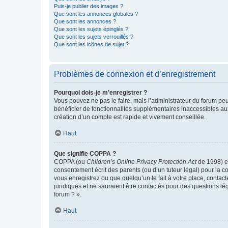
Puis-je publier des images ?
Que sont les annonces globales ?
Que sont les annonces ?
Que sont les sujets épinglés ?
Que sont les sujets verrouillés ?
Que sont les icônes de sujet ?
Problèmes de connexion et d’enregistrement
Pourquoi dois-je m’enregistrer ?
Vous pouvez ne pas le faire, mais l’administrateur du forum peu
bénéficier de fonctionnalités supplémentaires inaccessibles au
création d’un compte est rapide et vivement conseillée.
Haut
Que signifie COPPA ?
COPPA (ou
Children’s Online Privacy Protection Act
de 1998) es
consentement écrit des parents (ou d’un tuteur légal) pour la c
vous enregistrez ou que quelqu’un le fait à votre place, contac
juridiques et ne sauraient être contactés pour des questions lé
forum ? ».
Haut