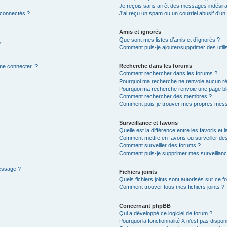
Je reçois sans arrêt des messages indésira
 connectés ?
J’ai reçu un spam ou un courriel abusif d’u
Amis et ignorés
Que sont mes listes d’amis et d’ignorés ?
?
Comment puis-je ajouter/supprimer des utilis
Recherche dans les forums
e connecter !?
Comment rechercher dans les forums ?
Pourquoi ma recherche ne renvoie aucun ré
Pourquoi ma recherche renvoie une page bl
Comment rechercher des membres ?
Comment puis-je trouver mes propres mess
Surveillance et favoris
Quelle est la différence entre les favoris et l
Comment mettre en favoris ou surveiller des
Comment surveiller des forums ?
Comment puis-je supprimer mes surveillanc
message ?
Fichiers joints
Quels fichiers joints sont autorisés sur ce f
Comment trouver tous mes fichiers joints ?
Concernant phpBB
Qui a développé ce logiciel de forum ?
Pourquoi la fonctionnalité X n’est pas dispon