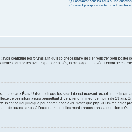
Qui contacter pour les abus ou les questio
Comment puis-je contacter un administrateu
t avoir configuré les forums afin qu’il soit nécessaire de s’enregistrer pour poster
x invités comme les avatars personnalisés, la messagerie privée, l’envoi de courri
t une loi aux États-Unis qui dit que les sites Internet pouvant recueillir des infor
ollecte de ces informations permettant d’identifier un mineur de moins de 13 ans. S
tez un conseiller juridique pour obtenir son avis. Notez que phpBB Limited et les pr
gales de toutes sortes, à l’exception de celles mentionnées dans la question « Qui