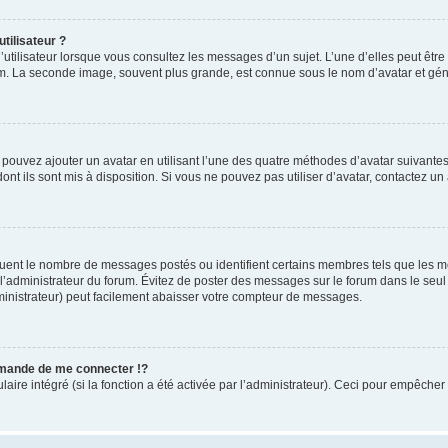
tilisateur ?
utilisateur lorsque vous consultez les messages d’un sujet. L’une d’elles peut êtr
rum. La seconde image, souvent plus grande, est connue sous le nom d’avatar et 
s pouvez ajouter un avatar en utilisant l’une des quatre méthodes d’avatar suivantes 
ont ils sont mis à disposition. Si vous ne pouvez pas utiliser d’avatar, contactez un
iquent le nombre de messages postés ou identifient certains membres tels que les 
ar l’administrateur du forum. Évitez de poster des messages sur le forum dans le seu
ministrateur) peut facilement abaisser votre compteur de messages.
mande de me connecter !?
re intégré (si la fonction a été activée par l’administrateur). Ceci pour empêcher l’u