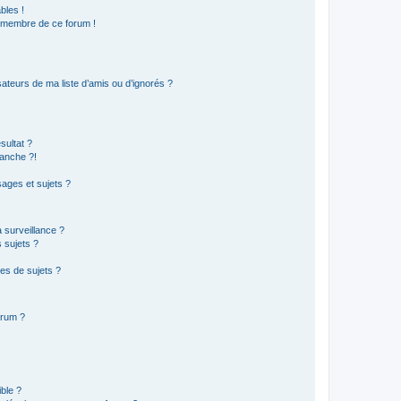
bles !
n membre de ce forum !
ateurs de ma liste d’amis ou d’ignorés ?
sultat ?
anche ?!
ages et sujets ?
a surveillance ?
 sujets ?
es de sujets ?
orum ?
ible ?