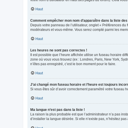
votre nom d’utilisateur en haut des pages du forum). Cela vous
Haut
Comment empêcher mon nom d’apparaître dans la liste de
Depuis votre panneau de l’utilisateur, onglet « Préférences du 
modérateurs et vous-même. Vous serez compté parmi les membr
Haut
Les heures ne sont pas correctes !
Il est possible que l’heure affichée utilise un fuseau horaire d
zone où vous vous trouvez (ex : Londres, Paris, New York, Syd
n’êtes pas enregistré, c’est le bon moment pour le faire.
Haut
J’ai changé mon fuseau horaire et l’heure est toujours incorr
Si vous êtes sûr d’avoir correctement paramétré votre fuseau hor
Haut
Ma langue n’est pas dans la liste !
La raison la plus probable est que l’administrateur n’a pas i
d’installer la langue désirée. Si elle n’existe pas, n’hésitez pa