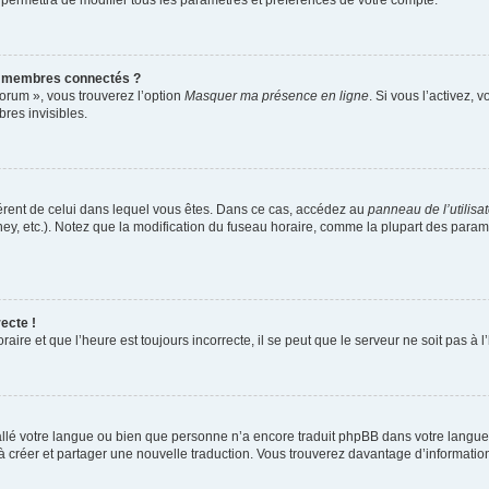
 permettra de modifier tous les paramètres et préférences de votre compte.
s membres connectés ?
forum », vous trouverez l’option
Masquer ma présence en ligne
. Si vous l’activez, 
es invisibles.
ifférent de celui dans lequel vous êtes. Dans ce cas, accédez au
panneau de l’utilisa
ney, etc.). Notez que la modification du fuseau horaire, comme la plupart des para
ecte !
aire et que l’heure est toujours incorrecte, il se peut que le serveur ne soit pas à
nstallé votre langue ou bien que personne n’a encore traduit phpBB dans votre lang
s à créer et partager une nouvelle traduction. Vous trouverez davantage d’information