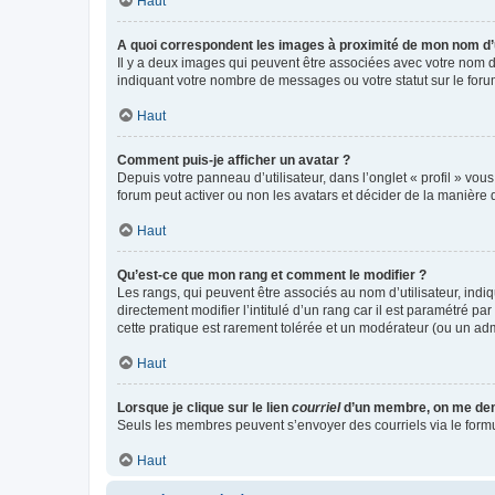
Haut
A quoi correspondent les images à proximité de mon nom d’u
Il y a deux images qui peuvent être associées avec votre nom d’
indiquant votre nombre de messages ou votre statut sur le fo
Haut
Comment puis-je afficher un avatar ?
Depuis votre panneau d’utilisateur, dans l’onglet « profil » vou
forum peut activer ou non les avatars et décider de la manière d
Haut
Qu’est-ce que mon rang et comment le modifier ?
Les rangs, qui peuvent être associés au nom d’utilisateur, ind
directement modifier l’intitulé d’un rang car il est paramétré p
cette pratique est rarement tolérée et un modérateur (ou un ad
Haut
Lorsque je clique sur le lien
courriel
d’un membre, on me de
Seuls les membres peuvent s’envoyer des courriels via le formulai
Haut