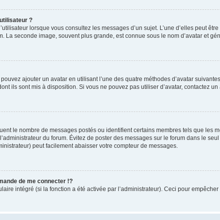
tilisateur ?
utilisateur lorsque vous consultez les messages d’un sujet. L’une d’elles peut êtr
rum. La seconde image, souvent plus grande, est connue sous le nom d’avatar et 
s pouvez ajouter un avatar en utilisant l’une des quatre méthodes d’avatar suivantes 
ont ils sont mis à disposition. Si vous ne pouvez pas utiliser d’avatar, contactez un
iquent le nombre de messages postés ou identifient certains membres tels que les 
ar l’administrateur du forum. Évitez de poster des messages sur le forum dans le seu
ministrateur) peut facilement abaisser votre compteur de messages.
mande de me connecter !?
re intégré (si la fonction a été activée par l’administrateur). Ceci pour empêcher l’u