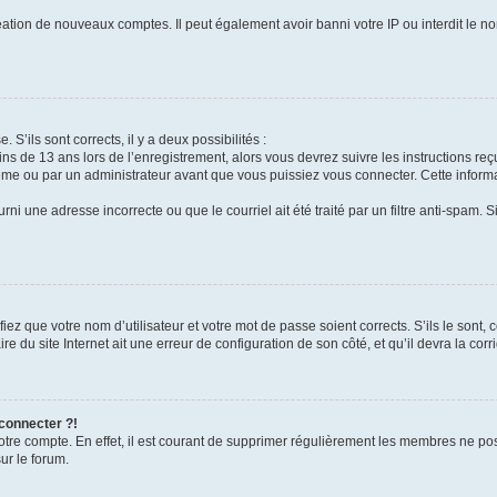
réation de nouveaux comptes. Il peut également avoir banni votre IP ou interdit le no
 S’ils sont corrects, il y a deux possibilités :
ins de 13 ans lors de l’enregistrement, alors vous devrez suivre les instructions r
me ou par un administrateur avant que vous puissiez vous connecter. Cette informat
rni une adresse incorrecte ou que le courriel ait été traité par un filtre anti-spam. S
iez que votre nom d’utilisateur et votre mot de passe soient corrects. S’ils le sont,
e du site Internet ait une erreur de configuration de son côté, et qu’il devra la corri
 connecter ?!
votre compte. En effet, il est courant de supprimer régulièrement les membres ne pos
ur le forum.