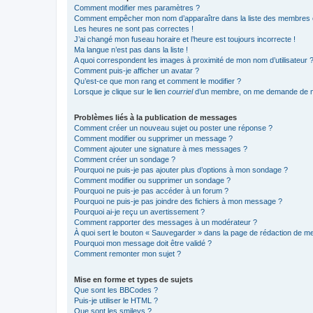
Comment modifier mes paramètres ?
Comment empêcher mon nom d’apparaître dans la liste des membres
Les heures ne sont pas correctes !
J’ai changé mon fuseau horaire et l’heure est toujours incorrecte !
Ma langue n’est pas dans la liste !
A quoi correspondent les images à proximité de mon nom d’utilisateur 
Comment puis-je afficher un avatar ?
Qu’est-ce que mon rang et comment le modifier ?
Lorsque je clique sur le lien
courriel
d’un membre, on me demande de m
Problèmes liés à la publication de messages
Comment créer un nouveau sujet ou poster une réponse ?
Comment modifier ou supprimer un message ?
Comment ajouter une signature à mes messages ?
Comment créer un sondage ?
Pourquoi ne puis-je pas ajouter plus d’options à mon sondage ?
Comment modifier ou supprimer un sondage ?
Pourquoi ne puis-je pas accéder à un forum ?
Pourquoi ne puis-je pas joindre des fichiers à mon message ?
Pourquoi ai-je reçu un avertissement ?
Comment rapporter des messages à un modérateur ?
À quoi sert le bouton « Sauvegarder » dans la page de rédaction de 
Pourquoi mon message doit être validé ?
Comment remonter mon sujet ?
Mise en forme et types de sujets
Que sont les BBCodes ?
Puis-je utiliser le HTML ?
Que sont les smileys ?