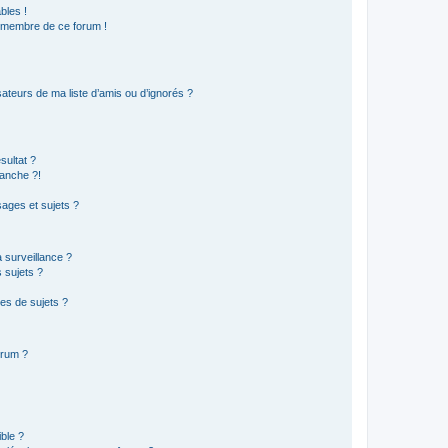
bles !
n membre de ce forum !
ateurs de ma liste d’amis ou d’ignorés ?
sultat ?
anche ?!
ages et sujets ?
a surveillance ?
 sujets ?
es de sujets ?
orum ?
ible ?