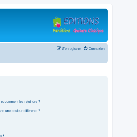
S’enregistrer
Connexion
s et comment les rejoindre ?
s une couleur différente ?
?
s !