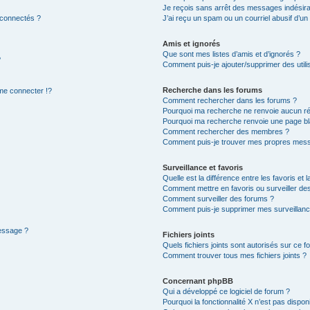
Je reçois sans arrêt des messages indésira
 connectés ?
J’ai reçu un spam ou un courriel abusif d’u
Amis et ignorés
Que sont mes listes d’amis et d’ignorés ?
?
Comment puis-je ajouter/supprimer des utilis
Recherche dans les forums
e connecter !?
Comment rechercher dans les forums ?
Pourquoi ma recherche ne renvoie aucun ré
Pourquoi ma recherche renvoie une page bl
Comment rechercher des membres ?
Comment puis-je trouver mes propres mess
Surveillance et favoris
Quelle est la différence entre les favoris et l
Comment mettre en favoris ou surveiller des
Comment surveiller des forums ?
Comment puis-je supprimer mes surveillanc
message ?
Fichiers joints
Quels fichiers joints sont autorisés sur ce f
Comment trouver tous mes fichiers joints ?
Concernant phpBB
Qui a développé ce logiciel de forum ?
Pourquoi la fonctionnalité X n’est pas dispon