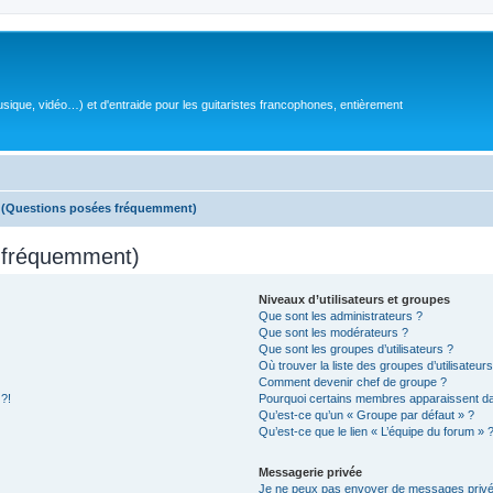
sique, vidéo…) et d'entraide pour les guitaristes francophones, entièrement
s (Questions posées fréquemment)
s fréquemment)
Niveaux d’utilisateurs et groupes
Que sont les administrateurs ?
Que sont les modérateurs ?
Que sont les groupes d’utilisateurs ?
Où trouver la liste des groupes d’utilisateur
Comment devenir chef de groupe ?
 ?!
Pourquoi certains membres apparaissent dan
Qu’est-ce qu’un « Groupe par défaut » ?
Qu’est-ce que le lien « L’équipe du forum » 
Messagerie privée
Je ne peux pas envoyer de messages privé