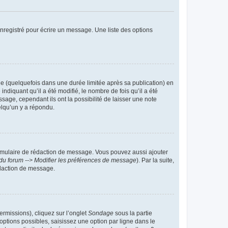
nregistré pour écrire un message. Une liste des options
 (quelquefois dans une durée limitée après sa publication) en
iquant qu’il a été modifié, le nombre de fois qu’il a été
sage, cependant ils ont la possibilité de laisser une note
elqu’un y a répondu.
rmulaire de rédaction de message. Vous pouvez aussi ajouter
du forum --> Modifier les préférences de message
). Par la suite,
daction de message.
ermissions), cliquez sur l’onglet
Sondage
sous la partie
ptions possibles, saisissez une option par ligne dans le