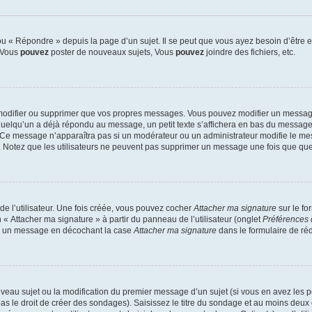
 « Répondre » depuis la page d’un sujet. Il se peut que vous ayez besoin d’être e
: Vous
pouvez
poster de nouveaux sujets, Vous
pouvez
joindre des fichiers, etc.
modifier ou supprimer que vos propres messages. Vous pouvez modifier un message
lqu’un a déjà répondu au message, un petit texte s’affichera en bas du message ind
n. Ce message n’apparaîtra pas si un modérateur ou un administrateur modifie le mes
ive. Notez que les utilisateurs ne peuvent pas supprimer un message une fois que qu
e l’utilisateur. Une fois créée, vous pouvez cocher
Attacher ma signature
sur le fo
 « Attacher ma signature » à partir du panneau de l’utilisateur (onglet
Préférences 
 à un message en décochant la case
Attacher ma signature
dans le formulaire de ré
ouveau sujet ou la modification du premier message d’un sujet (si vous en avez les p
 le droit de créer des sondages). Saisissez le titre du sondage et au moins deux o