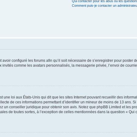
Qui contacter pour les abus ou les questio
Comment puis-je contacter un administrateu
t avoir configuré les forums afin qu’il soit nécessaire de s’enregistrer pour poster
x invités comme les avatars personnalisés, la messagerie privée, l’envoi de courri
t une loi aux États-Unis qui dit que les sites Internet pouvant recueillir des infor
ollecte de ces informations permettant d’identifier un mineur de moins de 13 ans. S
tez un conseiller juridique pour obtenir son avis. Notez que phpBB Limited et les pr
gales de toutes sortes, à l’exception de celles mentionnées dans la question « Qui