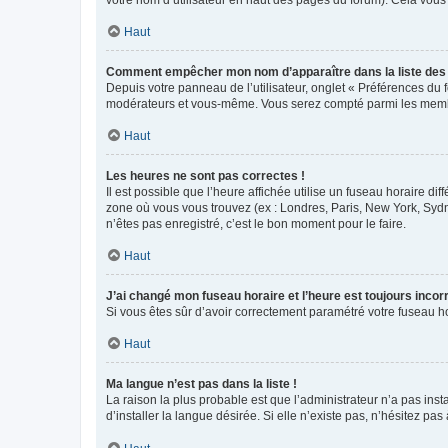
votre nom d’utilisateur en haut des pages du forum). Cela vous
Haut
Comment empêcher mon nom d’apparaître dans la liste de
Depuis votre panneau de l’utilisateur, onglet « Préférences du 
modérateurs et vous-même. Vous serez compté parmi les membr
Haut
Les heures ne sont pas correctes !
Il est possible que l’heure affichée utilise un fuseau horaire d
zone où vous vous trouvez (ex : Londres, Paris, New York, Syd
n’êtes pas enregistré, c’est le bon moment pour le faire.
Haut
J’ai changé mon fuseau horaire et l’heure est toujours incorr
Si vous êtes sûr d’avoir correctement paramétré votre fuseau hor
Haut
Ma langue n’est pas dans la liste !
La raison la plus probable est que l’administrateur n’a pas i
d’installer la langue désirée. Si elle n’existe pas, n’hésitez pa