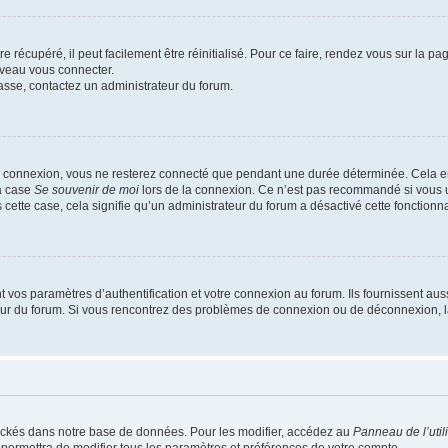
 récupéré, il peut facilement être réinitialisé. Pour ce faire, rendez vous sur la p
uveau vous connecter.
passe, contactez un administrateur du forum.
e connexion, vous ne resterez connecté que pendant une durée déterminée. Cela em
la case
Se souvenir de moi
lors de la connexion. Ce n’est pas recommandé si vous u
s cette case, cela signifie qu’un administrateur du forum a désactivé cette fonctionna
os paramètres d’authentification et votre connexion au forum. Ils fournissent aussi
teur du forum. Si vous rencontrez des problèmes de connexion ou de déconnexion, l
ockés dans notre base de données. Pour les modifier, accédez au
Panneau de l’util