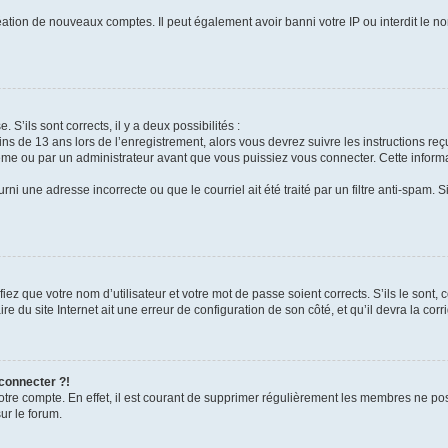
réation de nouveaux comptes. Il peut également avoir banni votre IP ou interdit le no
 S’ils sont corrects, il y a deux possibilités :
ins de 13 ans lors de l’enregistrement, alors vous devrez suivre les instructions r
me ou par un administrateur avant que vous puissiez vous connecter. Cette informat
rni une adresse incorrecte ou que le courriel ait été traité par un filtre anti-spam. S
iez que votre nom d’utilisateur et votre mot de passe soient corrects. S’ils le sont,
e du site Internet ait une erreur de configuration de son côté, et qu’il devra la corri
 connecter ?!
votre compte. En effet, il est courant de supprimer régulièrement les membres ne pos
ur le forum.