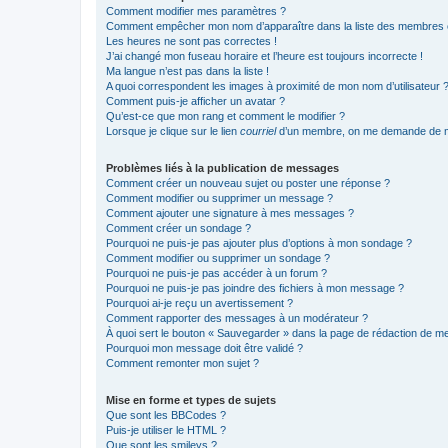
Comment modifier mes paramètres ?
Comment empêcher mon nom d’apparaître dans la liste des membres
Les heures ne sont pas correctes !
J’ai changé mon fuseau horaire et l’heure est toujours incorrecte !
Ma langue n’est pas dans la liste !
A quoi correspondent les images à proximité de mon nom d’utilisateur 
Comment puis-je afficher un avatar ?
Qu’est-ce que mon rang et comment le modifier ?
Lorsque je clique sur le lien
courriel
d’un membre, on me demande de m
Problèmes liés à la publication de messages
Comment créer un nouveau sujet ou poster une réponse ?
Comment modifier ou supprimer un message ?
Comment ajouter une signature à mes messages ?
Comment créer un sondage ?
Pourquoi ne puis-je pas ajouter plus d’options à mon sondage ?
Comment modifier ou supprimer un sondage ?
Pourquoi ne puis-je pas accéder à un forum ?
Pourquoi ne puis-je pas joindre des fichiers à mon message ?
Pourquoi ai-je reçu un avertissement ?
Comment rapporter des messages à un modérateur ?
À quoi sert le bouton « Sauvegarder » dans la page de rédaction de 
Pourquoi mon message doit être validé ?
Comment remonter mon sujet ?
Mise en forme et types de sujets
Que sont les BBCodes ?
Puis-je utiliser le HTML ?
Que sont les smileys ?