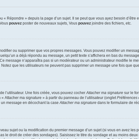
 « Répondre » depuis la page d’un sujet. Il se peut que vous ayez besoin d’être e
: Vous
pouvez
poster de nouveaux sujets, Vous
pouvez
joindre des fichiers, etc.
modifier ou supprimer que vos propres messages. Vous pouvez modifier un message
lqu’un a déjà répondu au message, un petit texte s’affichera en bas du message ind
n. Ce message n’apparaîtra pas si un modérateur ou un administrateur modifie le mes
ive. Notez que les utilisateurs ne peuvent pas supprimer un message une fois que qu
e l’utilisateur. Une fois créée, vous pouvez cocher
Attacher ma signature
sur le fo
 « Attacher ma signature » à partir du panneau de l’utilisateur (onglet
Préférences 
 à un message en décochant la case
Attacher ma signature
dans le formulaire de ré
ouveau sujet ou la modification du premier message d’un sujet (si vous en avez les p
 le droit de créer des sondages). Saisissez le titre du sondage et au moins deux o