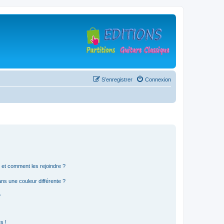
S’enregistrer
Connexion
s et comment les rejoindre ?
s une couleur différente ?
?
s !