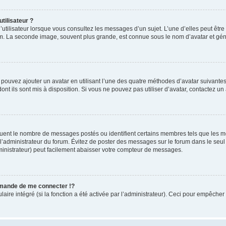
tilisateur ?
utilisateur lorsque vous consultez les messages d’un sujet. L’une d’elles peut êtr
rum. La seconde image, souvent plus grande, est connue sous le nom d’avatar et 
s pouvez ajouter un avatar en utilisant l’une des quatre méthodes d’avatar suivantes 
ont ils sont mis à disposition. Si vous ne pouvez pas utiliser d’avatar, contactez un
iquent le nombre de messages postés ou identifient certains membres tels que les 
ar l’administrateur du forum. Évitez de poster des messages sur le forum dans le seu
ministrateur) peut facilement abaisser votre compteur de messages.
mande de me connecter !?
re intégré (si la fonction a été activée par l’administrateur). Ceci pour empêcher l’u