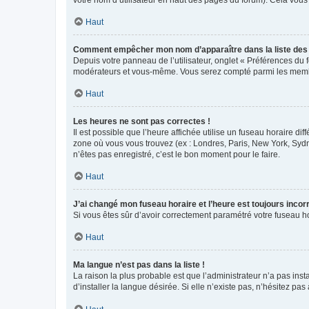
votre nom d’utilisateur en haut des pages du forum). Cela vous
Haut
Comment empêcher mon nom d’apparaître dans la liste de
Depuis votre panneau de l’utilisateur, onglet « Préférences du 
modérateurs et vous-même. Vous serez compté parmi les membr
Haut
Les heures ne sont pas correctes !
Il est possible que l’heure affichée utilise un fuseau horaire d
zone où vous vous trouvez (ex : Londres, Paris, New York, Syd
n’êtes pas enregistré, c’est le bon moment pour le faire.
Haut
J’ai changé mon fuseau horaire et l’heure est toujours incorr
Si vous êtes sûr d’avoir correctement paramétré votre fuseau hor
Haut
Ma langue n’est pas dans la liste !
La raison la plus probable est que l’administrateur n’a pas i
d’installer la langue désirée. Si elle n’existe pas, n’hésitez pa