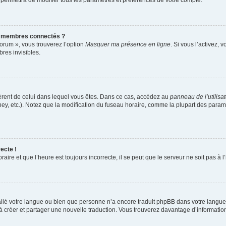
 permettra de modifier tous les paramètres et préférences de votre compte.
s membres connectés ?
forum », vous trouverez l’option
Masquer ma présence en ligne
. Si vous l’activez, 
es invisibles.
ifférent de celui dans lequel vous êtes. Dans ce cas, accédez au
panneau de l’utilisa
ney, etc.). Notez que la modification du fuseau horaire, comme la plupart des para
ecte !
aire et que l’heure est toujours incorrecte, il se peut que le serveur ne soit pas à
nstallé votre langue ou bien que personne n’a encore traduit phpBB dans votre lang
s à créer et partager une nouvelle traduction. Vous trouverez davantage d’information