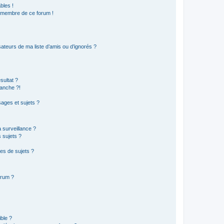
bles !
n membre de ce forum !
ateurs de ma liste d’amis ou d’ignorés ?
sultat ?
anche ?!
ages et sujets ?
a surveillance ?
 sujets ?
es de sujets ?
orum ?
ible ?