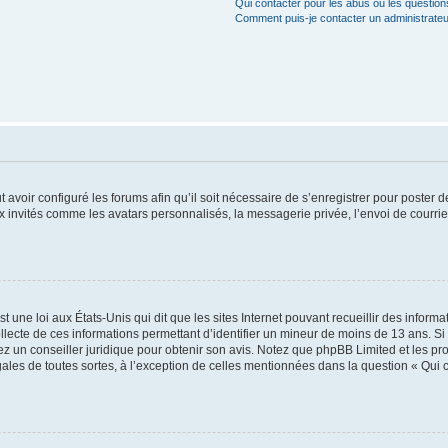
Qui contacter pour les abus ou les questio
Comment puis-je contacter un administrateu
t avoir configuré les forums afin qu’il soit nécessaire de s’enregistrer pour poster
x invités comme les avatars personnalisés, la messagerie privée, l’envoi de courri
t une loi aux États-Unis qui dit que les sites Internet pouvant recueillir des infor
ollecte de ces informations permettant d’identifier un mineur de moins de 13 ans. S
tez un conseiller juridique pour obtenir son avis. Notez que phpBB Limited et les pr
gales de toutes sortes, à l’exception de celles mentionnées dans la question « Qui