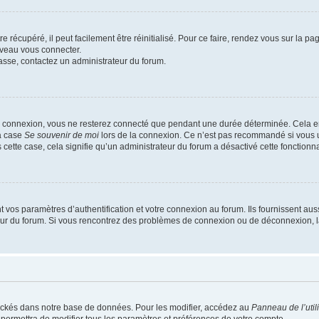
 récupéré, il peut facilement être réinitialisé. Pour ce faire, rendez vous sur la p
uveau vous connecter.
passe, contactez un administrateur du forum.
e connexion, vous ne resterez connecté que pendant une durée déterminée. Cela em
la case
Se souvenir de moi
lors de la connexion. Ce n’est pas recommandé si vous u
s cette case, cela signifie qu’un administrateur du forum a désactivé cette fonctionna
os paramètres d’authentification et votre connexion au forum. Ils fournissent aussi
teur du forum. Si vous rencontrez des problèmes de connexion ou de déconnexion, l
ockés dans notre base de données. Pour les modifier, accédez au
Panneau de l’util