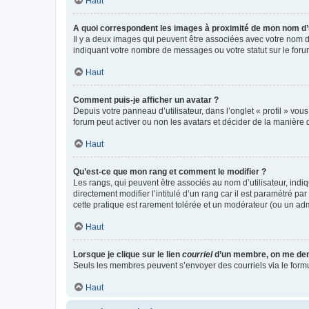
Haut
A quoi correspondent les images à proximité de mon nom d’u
Il y a deux images qui peuvent être associées avec votre nom d’
indiquant votre nombre de messages ou votre statut sur le fo
Haut
Comment puis-je afficher un avatar ?
Depuis votre panneau d’utilisateur, dans l’onglet « profil » vou
forum peut activer ou non les avatars et décider de la manière d
Haut
Qu’est-ce que mon rang et comment le modifier ?
Les rangs, qui peuvent être associés au nom d’utilisateur, ind
directement modifier l’intitulé d’un rang car il est paramétré p
cette pratique est rarement tolérée et un modérateur (ou un ad
Haut
Lorsque je clique sur le lien
courriel
d’un membre, on me de
Seuls les membres peuvent s’envoyer des courriels via le formulai
Haut