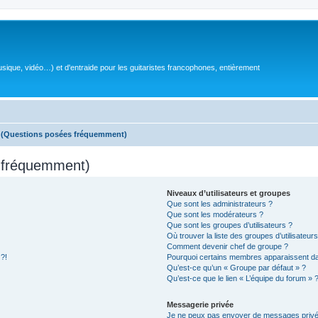
sique, vidéo…) et d'entraide pour les guitaristes francophones, entièrement
s (Questions posées fréquemment)
s fréquemment)
Niveaux d’utilisateurs et groupes
Que sont les administrateurs ?
Que sont les modérateurs ?
Que sont les groupes d’utilisateurs ?
Où trouver la liste des groupes d’utilisateur
Comment devenir chef de groupe ?
 ?!
Pourquoi certains membres apparaissent dan
Qu’est-ce qu’un « Groupe par défaut » ?
Qu’est-ce que le lien « L’équipe du forum » 
Messagerie privée
Je ne peux pas envoyer de messages privé