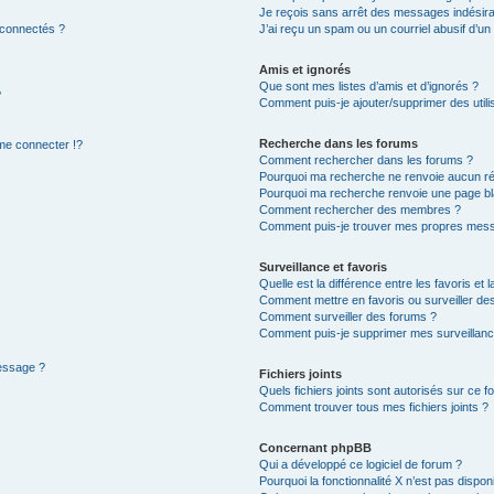
Je reçois sans arrêt des messages indésira
 connectés ?
J’ai reçu un spam ou un courriel abusif d’u
Amis et ignorés
Que sont mes listes d’amis et d’ignorés ?
?
Comment puis-je ajouter/supprimer des utilis
Recherche dans les forums
e connecter !?
Comment rechercher dans les forums ?
Pourquoi ma recherche ne renvoie aucun ré
Pourquoi ma recherche renvoie une page bl
Comment rechercher des membres ?
Comment puis-je trouver mes propres mess
Surveillance et favoris
Quelle est la différence entre les favoris et l
Comment mettre en favoris ou surveiller des
Comment surveiller des forums ?
Comment puis-je supprimer mes surveillanc
message ?
Fichiers joints
Quels fichiers joints sont autorisés sur ce f
Comment trouver tous mes fichiers joints ?
Concernant phpBB
Qui a développé ce logiciel de forum ?
Pourquoi la fonctionnalité X n’est pas dispon