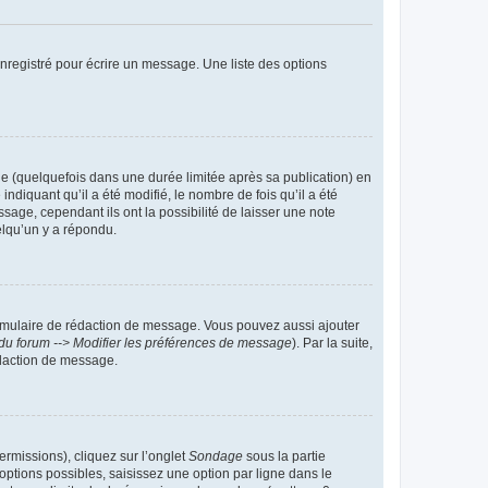
nregistré pour écrire un message. Une liste des options
 (quelquefois dans une durée limitée après sa publication) en
iquant qu’il a été modifié, le nombre de fois qu’il a été
sage, cependant ils ont la possibilité de laisser une note
elqu’un y a répondu.
rmulaire de rédaction de message. Vous pouvez aussi ajouter
du forum --> Modifier les préférences de message
). Par la suite,
daction de message.
ermissions), cliquez sur l’onglet
Sondage
sous la partie
ptions possibles, saisissez une option par ligne dans le