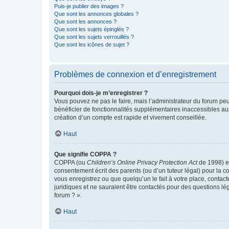
Puis-je publier des images ?
Que sont les annonces globales ?
Que sont les annonces ?
Que sont les sujets épinglés ?
Que sont les sujets verrouillés ?
Que sont les icônes de sujet ?
Problèmes de connexion et d’enregistrement
Pourquoi dois-je m’enregistrer ?
Vous pouvez ne pas le faire, mais l’administrateur du forum peu
bénéficier de fonctionnalités supplémentaires inaccessibles au
création d’un compte est rapide et vivement conseillée.
Haut
Que signifie COPPA ?
COPPA (ou
Children’s Online Privacy Protection Act
de 1998) es
consentement écrit des parents (ou d’un tuteur légal) pour la c
vous enregistrez ou que quelqu’un le fait à votre place, contac
juridiques et ne sauraient être contactés pour des questions lé
forum ? ».
Haut