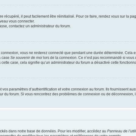
 récupéré, il peut facilement être réinitialisé. Pour ce faire, rendez vous sur la p
uveau vous connecter.
passe, contactez un administrateur du forum.
e connexion, vous ne resterez connecté que pendant une durée déterminée. Cela em
la case
Se souvenir de moi
lors de la connexion. Ce n’est pas recommandé si vous u
s cette case, cela signifie qu’un administrateur du forum a désactivé cette fonctionna
os paramètres d’authentification et votre connexion au forum. Ils fournissent aussi
teur du forum. Si vous rencontrez des problèmes de connexion ou de déconnexion, l
ockés dans notre base de données. Pour les modifier, accédez au
Panneau de l’util