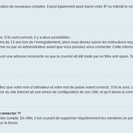
réation de nouveaux comptes. Il peut également avoir banni votre IP ou interdit le no
 S’ils sont corrects, il y a deux possibilités :
ins de 13 ans lors de l’enregistrement, alors vous devrez suivre les instructions r
me ou par un administrateur avant que vous puissiez vous connecter. Cette informat
rni une adresse incorrecte ou que le courriel ait été traité par un filtre anti-spam. S
iez que votre nom d’utilisateur et votre mot de passe soient corrects. S’ils le sont,
e du site Internet ait une erreur de configuration de son côté, et qu’il devra la corri
 connecter ?!
votre compte. En effet, il est courant de supprimer régulièrement les membres ne pos
ur le forum.