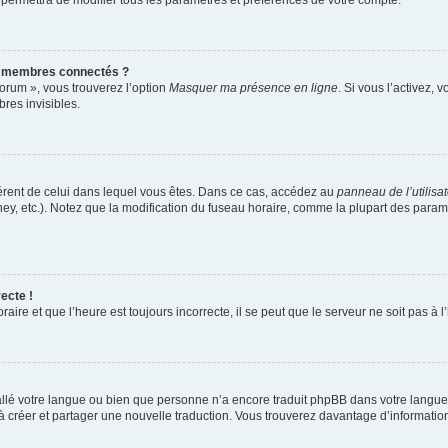
 permettra de modifier tous les paramètres et préférences de votre compte.
s membres connectés ?
forum », vous trouverez l’option
Masquer ma présence en ligne
. Si vous l’activez, 
es invisibles.
ifférent de celui dans lequel vous êtes. Dans ce cas, accédez au
panneau de l’utilisa
ney, etc.). Notez que la modification du fuseau horaire, comme la plupart des para
ecte !
aire et que l’heure est toujours incorrecte, il se peut que le serveur ne soit pas à
nstallé votre langue ou bien que personne n’a encore traduit phpBB dans votre lang
s à créer et partager une nouvelle traduction. Vous trouverez davantage d’information