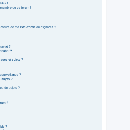
bles !
n membre de ce forum !
ateurs de ma liste d’amis ou d’ignorés ?
sultat ?
anche ?!
ages et sujets ?
a surveillance ?
 sujets ?
es de sujets ?
orum ?
ible ?