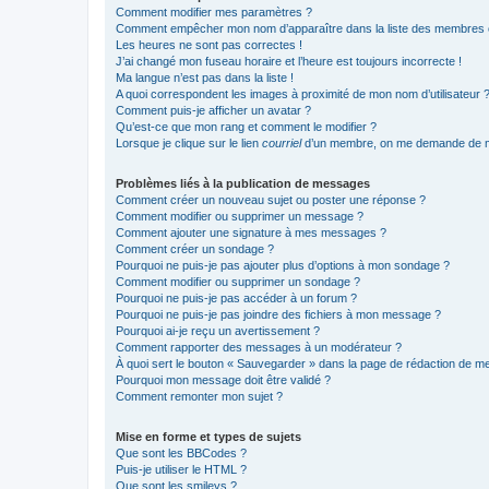
Comment modifier mes paramètres ?
Comment empêcher mon nom d’apparaître dans la liste des membres
Les heures ne sont pas correctes !
J’ai changé mon fuseau horaire et l’heure est toujours incorrecte !
Ma langue n’est pas dans la liste !
A quoi correspondent les images à proximité de mon nom d’utilisateur 
Comment puis-je afficher un avatar ?
Qu’est-ce que mon rang et comment le modifier ?
Lorsque je clique sur le lien
courriel
d’un membre, on me demande de m
Problèmes liés à la publication de messages
Comment créer un nouveau sujet ou poster une réponse ?
Comment modifier ou supprimer un message ?
Comment ajouter une signature à mes messages ?
Comment créer un sondage ?
Pourquoi ne puis-je pas ajouter plus d’options à mon sondage ?
Comment modifier ou supprimer un sondage ?
Pourquoi ne puis-je pas accéder à un forum ?
Pourquoi ne puis-je pas joindre des fichiers à mon message ?
Pourquoi ai-je reçu un avertissement ?
Comment rapporter des messages à un modérateur ?
À quoi sert le bouton « Sauvegarder » dans la page de rédaction de 
Pourquoi mon message doit être validé ?
Comment remonter mon sujet ?
Mise en forme et types de sujets
Que sont les BBCodes ?
Puis-je utiliser le HTML ?
Que sont les smileys ?