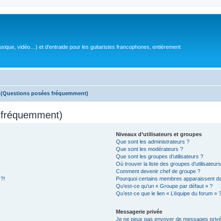
sique, vidéo…) et d'entraide pour les guitaristes francophones, entièrement
s (Questions posées fréquemment)
s fréquemment)
Niveaux d’utilisateurs et groupes
Que sont les administrateurs ?
Que sont les modérateurs ?
Que sont les groupes d’utilisateurs ?
Où trouver la liste des groupes d’utilisateur
Comment devenir chef de groupe ?
 ?!
Pourquoi certains membres apparaissent dan
Qu’est-ce qu’un « Groupe par défaut » ?
Qu’est-ce que le lien « L’équipe du forum » 
Messagerie privée
Je ne peux pas envoyer de messages privé