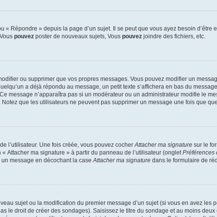
 « Répondre » depuis la page d’un sujet. Il se peut que vous ayez besoin d’être e
: Vous
pouvez
poster de nouveaux sujets, Vous
pouvez
joindre des fichiers, etc.
modifier ou supprimer que vos propres messages. Vous pouvez modifier un message
lqu’un a déjà répondu au message, un petit texte s’affichera en bas du message ind
n. Ce message n’apparaîtra pas si un modérateur ou un administrateur modifie le mes
ive. Notez que les utilisateurs ne peuvent pas supprimer un message une fois que qu
e l’utilisateur. Une fois créée, vous pouvez cocher
Attacher ma signature
sur le fo
 « Attacher ma signature » à partir du panneau de l’utilisateur (onglet
Préférences 
 à un message en décochant la case
Attacher ma signature
dans le formulaire de ré
ouveau sujet ou la modification du premier message d’un sujet (si vous en avez les p
 le droit de créer des sondages). Saisissez le titre du sondage et au moins deux o