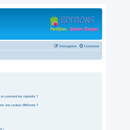
S’enregistrer
Connexion
s et comment les rejoindre ?
s une couleur différente ?
?
s !