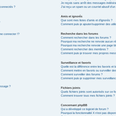
Je reçois sans arrêt des messages indésira
 connectés ?
J’ai reçu un spam ou un courriel abusif d’u
Amis et ignorés
Que sont mes listes d’amis et d’ignorés ?
?
Comment puis-je ajouter/supprimer des utilis
Recherche dans les forums
e connecter !?
Comment rechercher dans les forums ?
Pourquoi ma recherche ne renvoie aucun ré
Pourquoi ma recherche renvoie une page bl
Comment rechercher des membres ?
Comment puis-je trouver mes propres mess
Surveillance et favoris
Quelle est la différence entre les favoris et l
Comment mettre en favoris ou surveiller des
Comment surveiller des forums ?
Comment puis-je supprimer mes surveillanc
message ?
Fichiers joints
Quels fichiers joints sont autorisés sur ce f
Comment trouver tous mes fichiers joints ?
Concernant phpBB
Qui a développé ce logiciel de forum ?
Pourquoi la fonctionnalité X n’est pas dispon