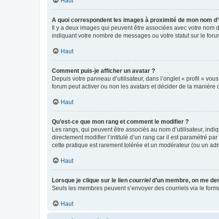
Haut
A quoi correspondent les images à proximité de mon nom d’u
Il y a deux images qui peuvent être associées avec votre nom d’
indiquant votre nombre de messages ou votre statut sur le fo
Haut
Comment puis-je afficher un avatar ?
Depuis votre panneau d’utilisateur, dans l’onglet « profil » vou
forum peut activer ou non les avatars et décider de la manière d
Haut
Qu’est-ce que mon rang et comment le modifier ?
Les rangs, qui peuvent être associés au nom d’utilisateur, ind
directement modifier l’intitulé d’un rang car il est paramétré p
cette pratique est rarement tolérée et un modérateur (ou un ad
Haut
Lorsque je clique sur le lien
courriel
d’un membre, on me de
Seuls les membres peuvent s’envoyer des courriels via le formulai
Haut