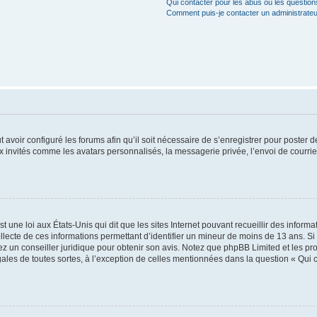
Qui contacter pour les abus ou les questio
Comment puis-je contacter un administrateu
t avoir configuré les forums afin qu’il soit nécessaire de s’enregistrer pour poster
x invités comme les avatars personnalisés, la messagerie privée, l’envoi de courri
t une loi aux États-Unis qui dit que les sites Internet pouvant recueillir des infor
ollecte de ces informations permettant d’identifier un mineur de moins de 13 ans. S
tez un conseiller juridique pour obtenir son avis. Notez que phpBB Limited et les pr
gales de toutes sortes, à l’exception de celles mentionnées dans la question « Qui