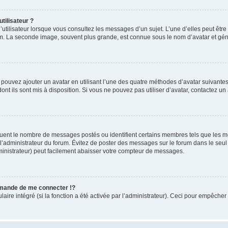
tilisateur ?
utilisateur lorsque vous consultez les messages d’un sujet. L’une d’elles peut êtr
rum. La seconde image, souvent plus grande, est connue sous le nom d’avatar et 
s pouvez ajouter un avatar en utilisant l’une des quatre méthodes d’avatar suivantes 
ont ils sont mis à disposition. Si vous ne pouvez pas utiliser d’avatar, contactez un
iquent le nombre de messages postés ou identifient certains membres tels que les 
ar l’administrateur du forum. Évitez de poster des messages sur le forum dans le seu
ministrateur) peut facilement abaisser votre compteur de messages.
mande de me connecter !?
re intégré (si la fonction a été activée par l’administrateur). Ceci pour empêcher l’u