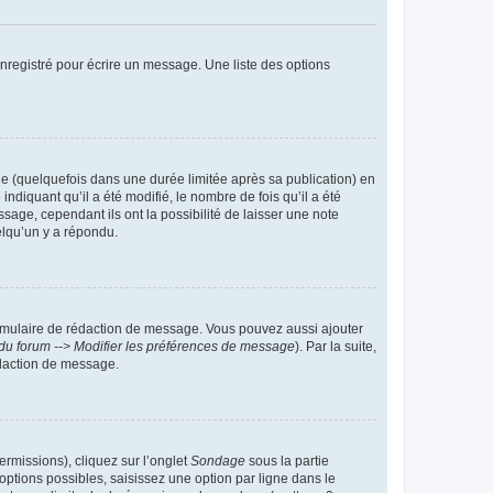
nregistré pour écrire un message. Une liste des options
 (quelquefois dans une durée limitée après sa publication) en
iquant qu’il a été modifié, le nombre de fois qu’il a été
sage, cependant ils ont la possibilité de laisser une note
elqu’un y a répondu.
rmulaire de rédaction de message. Vous pouvez aussi ajouter
du forum --> Modifier les préférences de message
). Par la suite,
daction de message.
ermissions), cliquez sur l’onglet
Sondage
sous la partie
ptions possibles, saisissez une option par ligne dans le