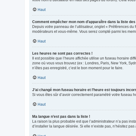
votre nom d’utilisateur en haut des pages du forum). Cela vous
Haut
Comment empêcher mon nom d’apparaître dans la liste de
Depuis votre panneau de l’utilisateur, onglet « Préférences du 
modérateurs et vous-même. Vous serez compté parmi les membr
Haut
Les heures ne sont pas correctes !
Il est possible que l’heure affichée utilise un fuseau horaire d
zone où vous vous trouvez (ex : Londres, Paris, New York, Syd
n’êtes pas enregistré, c’est le bon moment pour le faire.
Haut
J’ai changé mon fuseau horaire et l’heure est toujours incorr
Si vous êtes sûr d’avoir correctement paramétré votre fuseau hor
Haut
Ma langue n’est pas dans la liste !
La raison la plus probable est que l’administrateur n’a pas i
d’installer la langue désirée. Si elle n’existe pas, n’hésitez pa