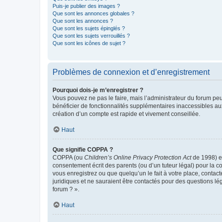
Puis-je publier des images ?
Que sont les annonces globales ?
Que sont les annonces ?
Que sont les sujets épinglés ?
Que sont les sujets verrouillés ?
Que sont les icônes de sujet ?
Problèmes de connexion et d’enregistrement
Pourquoi dois-je m’enregistrer ?
Vous pouvez ne pas le faire, mais l’administrateur du forum peu
bénéficier de fonctionnalités supplémentaires inaccessibles au
création d’un compte est rapide et vivement conseillée.
Haut
Que signifie COPPA ?
COPPA (ou
Children’s Online Privacy Protection Act
de 1998) es
consentement écrit des parents (ou d’un tuteur légal) pour la c
vous enregistrez ou que quelqu’un le fait à votre place, contac
juridiques et ne sauraient être contactés pour des questions lé
forum ? ».
Haut