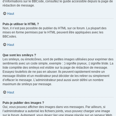
d’informations sur le BBCode, consultez le guide accessible depuis la page de
rédaction de message.
Haut
Puis-je utiliser le HTML ?
Non, il n’est pas possible de publier du HTML sur ce forum. La plupart des
mises en forme permises par le HTML peuvent être appliquées avec les
BBCodes.
Haut
Que sont les smileys ?
Les smileys, ou émoticônes, sont de petites images utilisées pour exprimer des
sentiments avec un code simple, exemple : :) signifie joyeux, :( signifie triste. La
liste complète des smileys est visible sur la page de rédaction de message.
Essayez toutefois de ne pas en abuser. Ils peuvent rapidement rendre un
message illisible et un modérateur peut décider de les retirer ou simplement
d’effacer le message. L’administrateur peut aussi avoir défini un nombre
maximum de smileys par message.
Haut
Puis-je publier des images ?
Oui, vous pouvez afficher des images dans vos messages. Par ailleurs, si
l’administrateur a autorisé les fichiers joints, vous pouvez charger une image
sur le forum. Autrement, vous devez lier une image placée sur un serveur Web