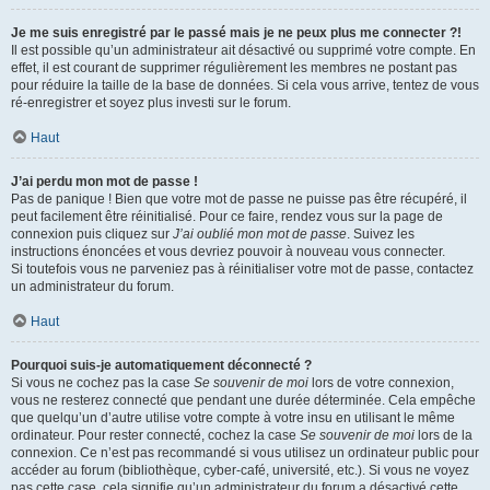
Je me suis enregistré par le passé mais je ne peux plus me connecter ?!
Il est possible qu’un administrateur ait désactivé ou supprimé votre compte. En
effet, il est courant de supprimer régulièrement les membres ne postant pas
pour réduire la taille de la base de données. Si cela vous arrive, tentez de vous
ré-enregistrer et soyez plus investi sur le forum.
Haut
J’ai perdu mon mot de passe !
Pas de panique ! Bien que votre mot de passe ne puisse pas être récupéré, il
peut facilement être réinitialisé. Pour ce faire, rendez vous sur la page de
connexion puis cliquez sur
J’ai oublié mon mot de passe
. Suivez les
instructions énoncées et vous devriez pouvoir à nouveau vous connecter.
Si toutefois vous ne parveniez pas à réinitialiser votre mot de passe, contactez
un administrateur du forum.
Haut
Pourquoi suis-je automatiquement déconnecté ?
Si vous ne cochez pas la case
Se souvenir de moi
lors de votre connexion,
vous ne resterez connecté que pendant une durée déterminée. Cela empêche
que quelqu’un d’autre utilise votre compte à votre insu en utilisant le même
ordinateur. Pour rester connecté, cochez la case
Se souvenir de moi
lors de la
connexion. Ce n’est pas recommandé si vous utilisez un ordinateur public pour
accéder au forum (bibliothèque, cyber-café, université, etc.). Si vous ne voyez
pas cette case, cela signifie qu’un administrateur du forum a désactivé cette