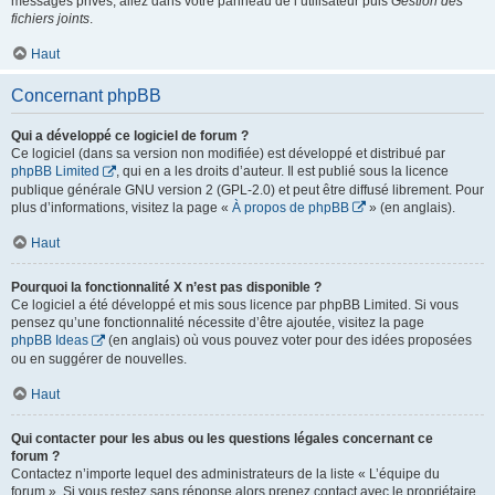
messages privés, allez dans votre panneau de l’utilisateur puis
Gestion des
fichiers joints
.
Haut
Concernant phpBB
Qui a développé ce logiciel de forum ?
Ce logiciel (dans sa version non modifiée) est développé et distribué par
phpBB Limited
, qui en a les droits d’auteur. Il est publié sous la licence
publique générale GNU version 2 (GPL-2.0) et peut être diffusé librement. Pour
plus d’informations, visitez la page «
À propos de phpBB
» (en anglais).
Haut
Pourquoi la fonctionnalité X n’est pas disponible ?
Ce logiciel a été développé et mis sous licence par phpBB Limited. Si vous
pensez qu’une fonctionnalité nécessite d’être ajoutée, visitez la page
phpBB Ideas
(en anglais) où vous pouvez voter pour des idées proposées
ou en suggérer de nouvelles.
Haut
Qui contacter pour les abus ou les questions légales concernant ce
forum ?
Contactez n’importe lequel des administrateurs de la liste « L’équipe du
forum ». Si vous restez sans réponse alors prenez contact avec le propriétaire