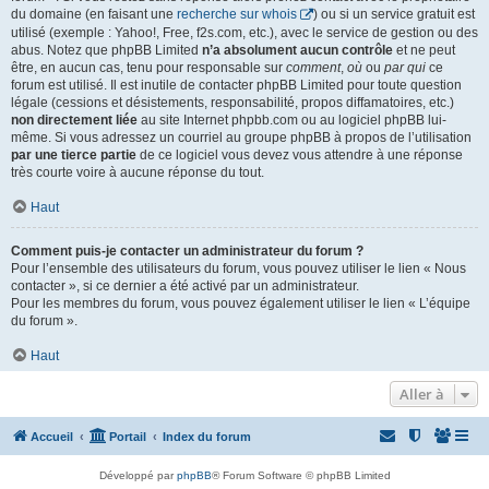
du domaine (en faisant une
recherche sur whois
) ou si un service gratuit est
utilisé (exemple : Yahoo!, Free, f2s.com, etc.), avec le service de gestion ou des
abus. Notez que phpBB Limited
n’a absolument aucun contrôle
et ne peut
être, en aucun cas, tenu pour responsable sur
comment
,
où
ou
par qui
ce
forum est utilisé. Il est inutile de contacter phpBB Limited pour toute question
légale (cessions et désistements, responsabilité, propos diffamatoires, etc.)
non directement liée
au site Internet phpbb.com ou au logiciel phpBB lui-
même. Si vous adressez un courriel au groupe phpBB à propos de l’utilisation
par une tierce partie
de ce logiciel vous devez vous attendre à une réponse
très courte voire à aucune réponse du tout.
Haut
Comment puis-je contacter un administrateur du forum ?
Pour l’ensemble des utilisateurs du forum, vous pouvez utiliser le lien « Nous
contacter », si ce dernier a été activé par un administrateur.
Pour les membres du forum, vous pouvez également utiliser le lien « L’équipe
du forum ».
Haut
Aller à
Accueil
Portail
Index du forum
Développé par
phpBB
® Forum Software © phpBB Limited