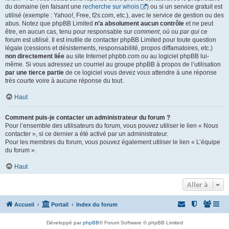
du domaine (en faisant une
recherche sur whois
) ou si un service gratuit est
utilisé (exemple : Yahoo!, Free, f2s.com, etc.), avec le service de gestion ou des
abus. Notez que phpBB Limited
n’a absolument aucun contrôle
et ne peut
être, en aucun cas, tenu pour responsable sur
comment
,
où
ou
par qui
ce
forum est utilisé. Il est inutile de contacter phpBB Limited pour toute question
légale (cessions et désistements, responsabilité, propos diffamatoires, etc.)
non directement liée
au site Internet phpbb.com ou au logiciel phpBB lui-
même. Si vous adressez un courriel au groupe phpBB à propos de l’utilisation
par une tierce partie
de ce logiciel vous devez vous attendre à une réponse
très courte voire à aucune réponse du tout.
Haut
Comment puis-je contacter un administrateur du forum ?
Pour l’ensemble des utilisateurs du forum, vous pouvez utiliser le lien « Nous
contacter », si ce dernier a été activé par un administrateur.
Pour les membres du forum, vous pouvez également utiliser le lien « L’équipe
du forum ».
Haut
Aller à
Accueil
Portail
Index du forum
Développé par
phpBB
® Forum Software © phpBB Limited