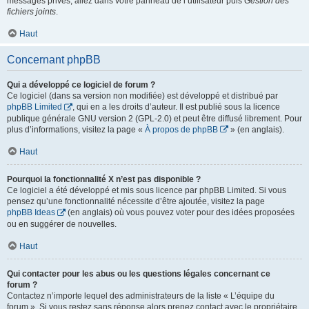
messages privés, allez dans votre panneau de l’utilisateur puis
Gestion des
fichiers joints
.
Haut
Concernant phpBB
Qui a développé ce logiciel de forum ?
Ce logiciel (dans sa version non modifiée) est développé et distribué par
phpBB Limited
, qui en a les droits d’auteur. Il est publié sous la licence
publique générale GNU version 2 (GPL-2.0) et peut être diffusé librement. Pour
plus d’informations, visitez la page «
À propos de phpBB
» (en anglais).
Haut
Pourquoi la fonctionnalité X n’est pas disponible ?
Ce logiciel a été développé et mis sous licence par phpBB Limited. Si vous
pensez qu’une fonctionnalité nécessite d’être ajoutée, visitez la page
phpBB Ideas
(en anglais) où vous pouvez voter pour des idées proposées
ou en suggérer de nouvelles.
Haut
Qui contacter pour les abus ou les questions légales concernant ce
forum ?
Contactez n’importe lequel des administrateurs de la liste « L’équipe du
forum ». Si vous restez sans réponse alors prenez contact avec le propriétaire