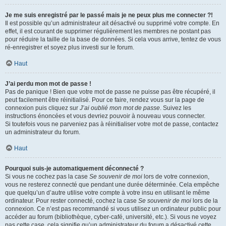
Je me suis enregistré par le passé mais je ne peux plus me connecter ?!
Il est possible qu’un administrateur ait désactivé ou supprimé votre compte. En
effet, il est courant de supprimer régulièrement les membres ne postant pas
pour réduire la taille de la base de données. Si cela vous arrive, tentez de vous
ré-enregistrer et soyez plus investi sur le forum.
Haut
J’ai perdu mon mot de passe !
Pas de panique ! Bien que votre mot de passe ne puisse pas être récupéré, il
peut facilement être réinitialisé. Pour ce faire, rendez vous sur la page de
connexion puis cliquez sur
J’ai oublié mon mot de passe
. Suivez les
instructions énoncées et vous devriez pouvoir à nouveau vous connecter.
Si toutefois vous ne parveniez pas à réinitialiser votre mot de passe, contactez
un administrateur du forum.
Haut
Pourquoi suis-je automatiquement déconnecté ?
Si vous ne cochez pas la case
Se souvenir de moi
lors de votre connexion,
vous ne resterez connecté que pendant une durée déterminée. Cela empêche
que quelqu’un d’autre utilise votre compte à votre insu en utilisant le même
ordinateur. Pour rester connecté, cochez la case
Se souvenir de moi
lors de la
connexion. Ce n’est pas recommandé si vous utilisez un ordinateur public pour
accéder au forum (bibliothèque, cyber-café, université, etc.). Si vous ne voyez
pas cette case, cela signifie qu’un administrateur du forum a désactivé cette